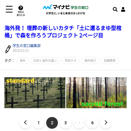
学生の
窓口とは
海外発！ 埋葬の新しいカタチ「土に還るまゆ型棺
桶」で森を作ろうプロジェクト 2ページ目
学生の窓口編集部
2015/11/11
タグ：
海外
日本と海外の違い
学校ネタ
海外旅行
冠婚葬祭
1
2
3
・・・
6