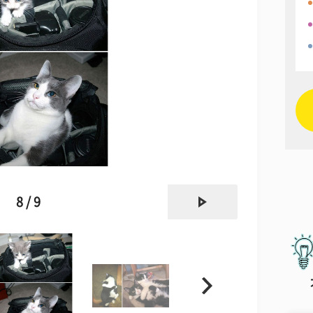
next
8 / 9