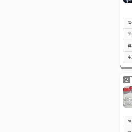
開
開
募
申
開