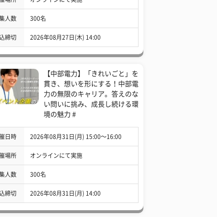
集人数
300名
込締切
2026年08月27日(木) 14:00
【中部電力】「きれいごと」を
貫き、想いを形にする！中部電
力の無限のキャリア。答えのな
い問いに挑み、成長し続ける環
境の魅力 #
催日時
2026年08月31日(月) 15:00〜16:00
催場所
オンラインにて実施
集人数
300名
込締切
2026年08月31日(月) 14:00