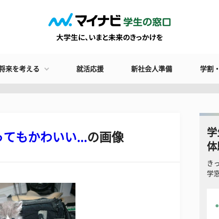
将来を考える
就活応援
新社会人準備
学割
学
もかわいい...
の画像
体
き
学