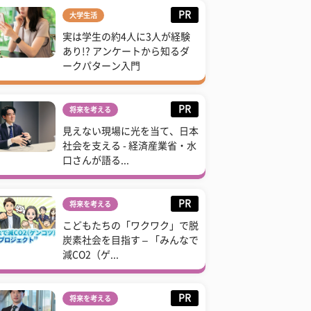
PR
大学生活
実は学生の約4人に3人が経験
あり!? アンケートから知るダ
ークパターン入門
PR
将来を考える
見えない現場に光を当て、日本
社会を支える - 経済産業省・水
口さんが語る...
PR
将来を考える
こどもたちの「ワクワク」で脱
炭素社会を目指す – 「みんなで
減CO2（ゲ...
PR
将来を考える