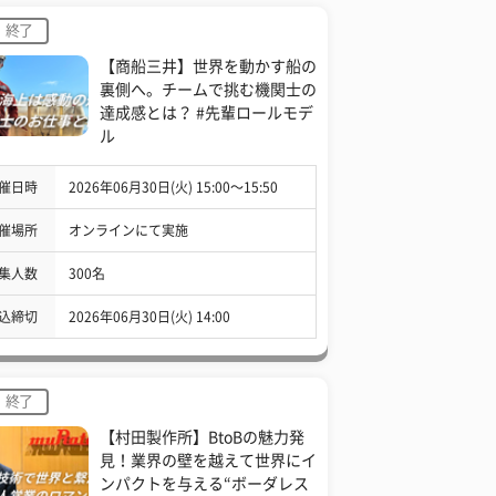
終了
【商船三井】世界を動かす船の
裏側へ。チームで挑む機関士の
達成感とは？ #先輩ロールモデ
ル
催日時
2026年06月30日(火) 15:00〜15:50
催場所
オンラインにて実施
集人数
300名
込締切
2026年06月30日(火) 14:00
終了
【村田製作所】BtoBの魅力発
見！業界の壁を越えて世界にイ
ンパクトを与える“ボーダレス