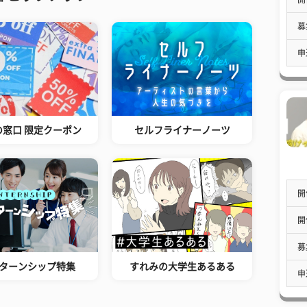
募
申
の窓口 限定クーポン
セルフライナーノーツ
開
開
募
ターンシップ特集
すれみの大学生あるある
申