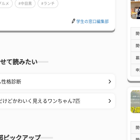
グルメ
#中目黒
#ランチ
学生の窓口編集部
開
開
募
せて読みたい
申
ん性格診断
だけどかわいく見えるワンちゃん7匹
開
部ピックアップ
開