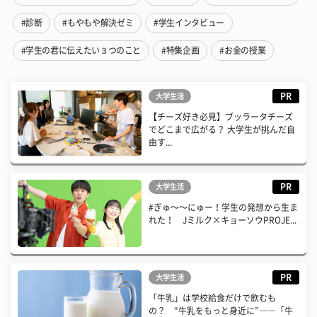
#診断
#もやもや解決ゼミ
#学生インタビュー
#学生の君に伝えたい３つのこと
#特集企画
#お金の授業
PR
大学生活
【チーズ好き必見】ブッラータチーズ
でどこまで広がる？ 大学生が挑んだ自
由す...
PR
大学生活
#ぎゅ〜〜にゅー！学生の発想から生ま
れた！ Jミルク×キョーソウPROJE...
PR
大学生活
「牛乳」は学校給食だけで飲むも
の？ “牛乳をもっと身近に”――「牛