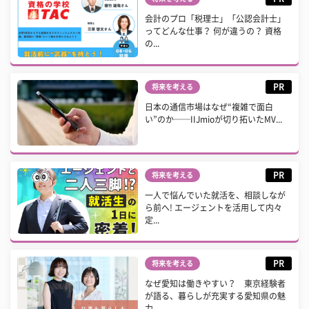
会計のプロ「税理士」「公認会計士」
ってどんな仕事？ 何が違うの？ 資格
の...
PR
将来を考える
日本の通信市場はなぜ“複雑で面白
い”のか──IIJmioが切り拓いたMV...
PR
将来を考える
一人で悩んでいた就活を、相談しなが
ら前へ! エージェントを活用して内々
定...
PR
将来を考える
なぜ愛知は働きやすい？ 東京経験者
が語る、暮らしが充実する愛知県の魅
力