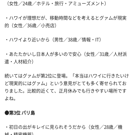
（女性／24歳／ホテル・旅行・アミューズメント）
・ハワイが理想だが、移動時間などを考えるとグァムが現実
的（女性／36歳／小売店）
・ハワイより近いから（男性／38歳／情報・IT）
・あたたかいし日本人が多いので安心（女性／31歳／人材派
遣・人材紹介）
続いてはグァムが第2位に登場。「本当はハワイに行きたいけ
ど現実的にはグァム」という意見がとても多く寄せられてお
りました。比較的近くて、正月休みでも行きやすい場所です
よね。
●第3位 バリ島
・初日の出がキレイに見られそうだから（女性／28歳／機
械・精密機器）