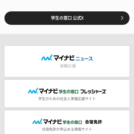
学生の窓口 公式X
学生のための社会人準備応援サイト
合宿免許が申込める情報サイト