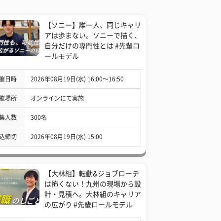
【ソニー】誰一人、同じキャリ
アは歩まない。ソニーで描く、
自分だけの専門性とは #先輩ロ
ールモデル
催日時
2026年08月19日(水) 16:00〜16:50
催場所
オンラインにて実施
集人数
300名
込締切
2026年08月19日(水) 15:00
【大林組】転勤&ジョブローテ
は怖くない！九州の現場から設
計・見積へ。大林組のキャリア
の広がり #先輩ロールモデル