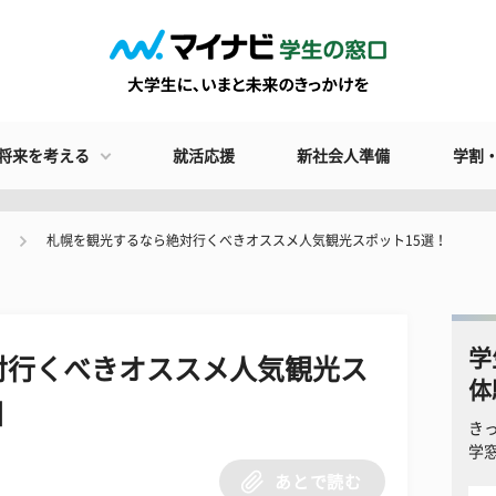
将来を考える
就活応援
新社会人準備
学割
札幌を観光するなら絶対行くべきオススメ人気観光スポット15選！
学
対行くべきオススメ人気観光ス
体
目
き
学
あとで読む