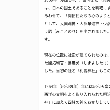
1869年（明治2年）、当時まだ「
は、日本の国土であることを明確に
あわせて、「開拓民たちの心のより
として、大国魂神・大那牟遅神・少
う詔（みことのり）を出されました
す。
現在の位置に社殿が建てられたのは
た開拓判官・島義勇（しまよしたけ
した。当初の社名「札幌神社」もこ
1964年（昭和39年）年には昭和
西洋の文明をよく取り入れられた明
神」に加えて四柱の神をお祀りして