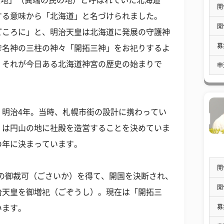
蝦夷地」（異端の民の地）と呼ばれていた北海道
開
する意味から「北海道」と名づけられました。
開
どころに」と、明治天皇は北海道に発展の守護神
募
彦名神の三柱の神々「開拓三神」をお祀りするよ
。それが今日ある北海道神宮の歴史の始まりで
申
、明治4年。当時、札幌市街の設計に携わってい
）は円山の地に社殿を造営することを決めていま
の年に決まっています。
開
天皇の御裁可（ごさいか）を得て、開国を決断され、
開
治天皇を御増祀（ごぞうし）。現在は「開拓三
募
います。