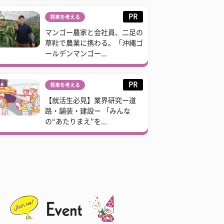
PR
将来を考える
マンゴー農家と会社員、二足の
草鞋で農業に携わる。「沖縄ゴ
ールデンマンゴー...
PR
将来を考える
【就活生必見】業界研究ー道
路・舗装・建設ー 「みんな
の“あたりまえ”を...