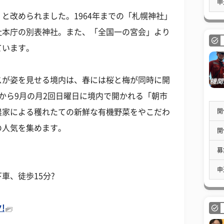
申
と改められました。1964年までの「札幌神社」
社本庁の別表神社。また、「全国一の宮会」より
ています。
スが姿を見せる境内は、春には桜と梅が同時に開
から9月の月2回日曜日に境内で開かれる「朝市
開
農家による穫れたての新鮮な有機野菜をやこだわ
の人気を集めます。
開
募
申
車、徒歩15分?
!