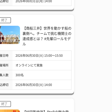
込締切
2026年08月31日(月) 14:00
終了
【商船三井】世界を動かす船の
裏側へ。チームで挑む機関士の
達成感とは？ #先輩ロールモデ
ル
催日時
2026年06月30日(火) 15:00〜15:50
催場所
オンラインにて実施
集人数
300名
込締切
2026年06月30日(火) 14:00
終了
【村田製作所】BtoBの魅力発