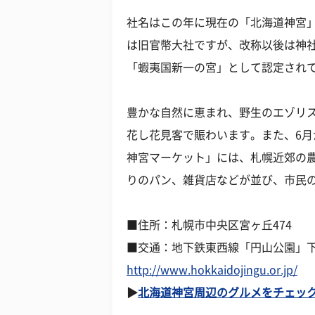
社名はこの年に現在の「北海道神宮」
は旧官幣大社ですが、改称以後は神
「蝦夷国新一の宮」として認定され
豊かな自然に恵まれ、野生のエゾリ
花し花見客で賑わいます。また、6月
神宮マーケット」には、札幌近郊の
りのパン、雑貨店などが並び、市民
■住所：札幌市中央区宮ヶ丘474
■交通：地下鉄東西線「円山公園」下
http://www.hokkaidojingu.or.jp/
▶
北海道神宮周辺のグルメをチェック