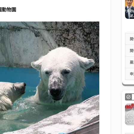
園動物園
開
開
募
申