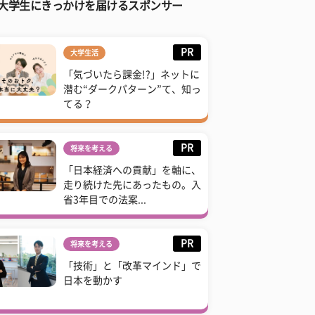
大学生にきっかけを届けるスポンサー
PR
大学生活
「気づいたら課金!?」ネットに
潜む“ダークパターン”て、知っ
てる？
PR
将来を考える
「日本経済への貢献」を軸に、
走り続けた先にあったもの。入
省3年目での法案...
PR
将来を考える
「技術」と「改革マインド」で
日本を動かす