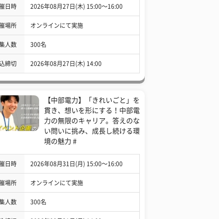
催日時
2026年08月27日(木) 15:00〜16:00
催場所
オンラインにて実施
集人数
300名
込締切
2026年08月27日(木) 14:00
【中部電力】「きれいごと」を
貫き、想いを形にする！中部電
力の無限のキャリア。答えのな
い問いに挑み、成長し続ける環
境の魅力 #
催日時
2026年08月31日(月) 15:00〜16:00
催場所
オンラインにて実施
集人数
300名