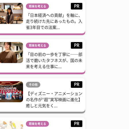
PR
将来を考える
「日本経済への貢献」を軸に、
走り続けた先にあったもの。入
省3年目での法案...
PR
将来を考える
「目の前の一歩を丁寧に──部
活で磨いたタフネスが、国の未
来を考える仕事に...
PR
その他
【ディズニー・アニメーション
の名作が“超”実写映画に進化】
癒しと元気をく...
PR
将来を考える