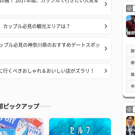
0選！ 2017年版、カップルで行きたい人気＆
！ カップル必見の観光エリアは？
 カップル必見の神奈川県のおすすめデートスポッ
開
開
対に行くべきおしゃれ＆おいしい店がズラリ！
募
申
部ピックアップ