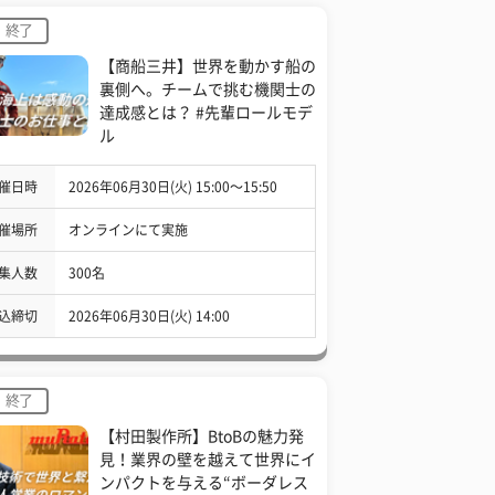
終了
【商船三井】世界を動かす船の
裏側へ。チームで挑む機関士の
達成感とは？ #先輩ロールモデ
ル
催日時
2026年06月30日(火) 15:00〜15:50
催場所
オンラインにて実施
集人数
300名
込締切
2026年06月30日(火) 14:00
終了
【村田製作所】BtoBの魅力発
見！業界の壁を越えて世界にイ
ンパクトを与える“ボーダレス