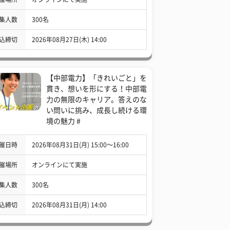
集人数
300名
込締切
2026年08月27日(木) 14:00
【中部電力】「きれいごと」を
貫き、想いを形にする！中部電
力の無限のキャリア。答えのな
い問いに挑み、成長し続ける環
境の魅力 #
催日時
2026年08月31日(月) 15:00〜16:00
催場所
オンラインにて実施
集人数
300名
込締切
2026年08月31日(月) 14:00