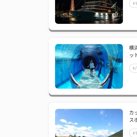
#
横
ッ
#
カ
ス
#