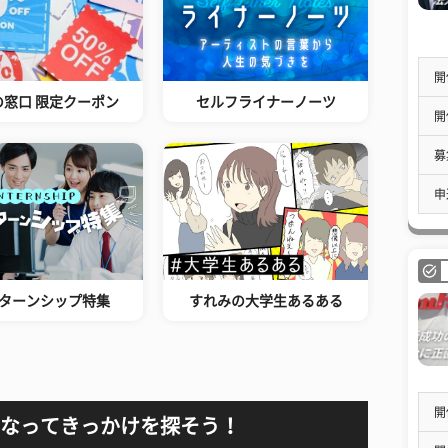
開
の窓口 限定クーポン
セルフライナーノーツ
開
募
申
ターンシップ特集
すれみの大学生あるある
開
なってきっかけを探そう！