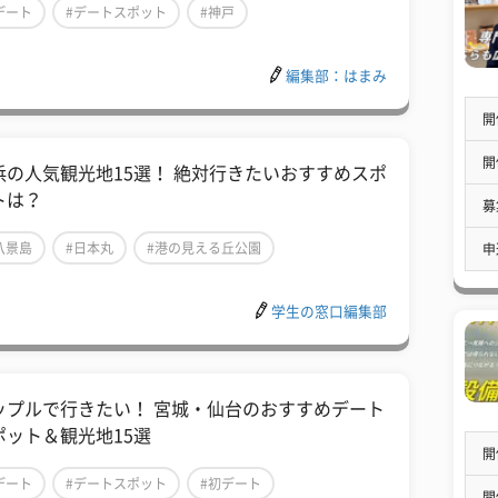
デート
#デートスポット
#神戸
編集部：はまみ
開
開
浜の人気観光地15選！ 絶対行きたいおすすめスポ
トは？
募
八景島
#日本丸
#港の見える丘公園
申
学生の窓口編集部
ップルで行きたい！ 宮城・仙台のおすすめデート
ポット＆観光地15選
開
デート
#デートスポット
#初デート
開