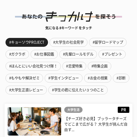
気になる #キーワード をタッチ
#キョーソウPROJECT
#大学生の社会見学
#留学ロードマップ
#ガクラボ
#お仕事図鑑
#先輩ロールモデル
#プレゼント
#ほんとにいい会社見つけ隊！
#恋愛特集
#特集企画
#もやもや解決ゼミ
#学生インタビュー
#お金の授業
#診断
#大学生正直レビュー
#学生の君に伝えたい３つのこと
PR
大学生活
【チーズ好き必見】ブッラータチーズ
でどこまで広がる？ 大学生が挑んだ自
由す...