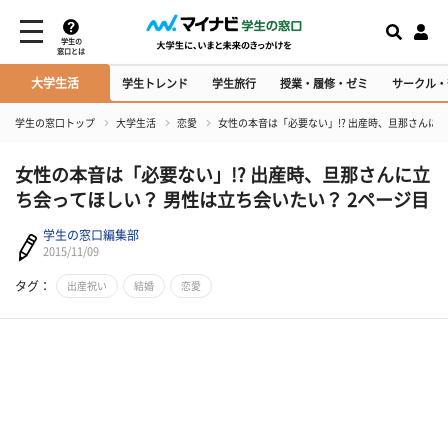
学生の
窓口とは
大学生活
学生トレンド
学生旅行
授業・履修・ゼミ
サークル・
学生の窓口トップ
大学生活
恋愛
女性の本音は「必要ない」!? 出産時、旦那さんに
女性の本音は「必要ない」!? 出産時、旦那さんに立
ち会ってほしい？ 男性は立ち会いたい？ 2ページ目
学生の窓口編集部
2015/11/09
タグ：
出産祝い
結婚
恋愛