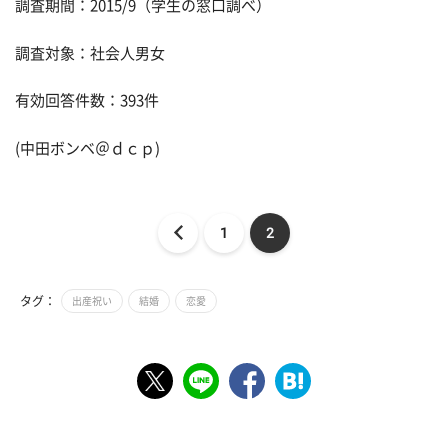
調査期間：2015/9（学生の窓口調べ）
調査対象：社会人男女
有効回答件数：393件
(中田ボンベ＠ｄｃｐ)
1
2
タグ：
出産祝い
結婚
恋愛