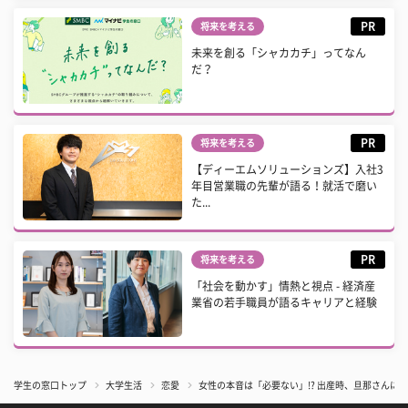
PR
将来を考える
未来を創る「シャカカチ」ってなん
だ？
PR
将来を考える
【ディーエムソリューションズ】入社3
年目営業職の先輩が語る！就活で磨い
た...
PR
将来を考える
「社会を動かす」情熱と視点 - 経済産
業省の若手職員が語るキャリアと経験
学生の窓口トップ
大学生活
恋愛
女性の本音は「必要ない」!? 出産時、旦那さんに