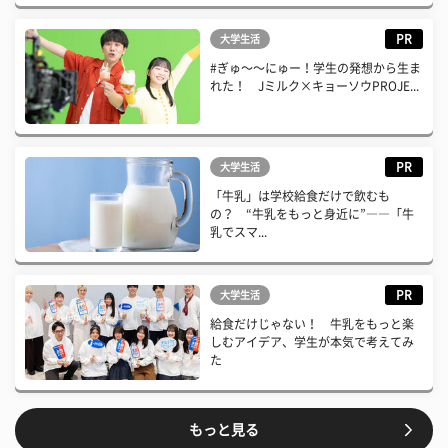
PR
大学生活
#ぎゅ〜〜にゅー！学生の発想から生ま
れた！ Jミルク×キョーソウPROJE...
PR
大学生活
「牛乳」は学校給食だけで飲むも
の？ “牛乳をもっと身近に”――「牛
乳でスマ...
PR
大学生活
給食だけじゃない！ 牛乳をもっと楽
しむアイデア、学生が本気で考えてみ
た
もっと見る