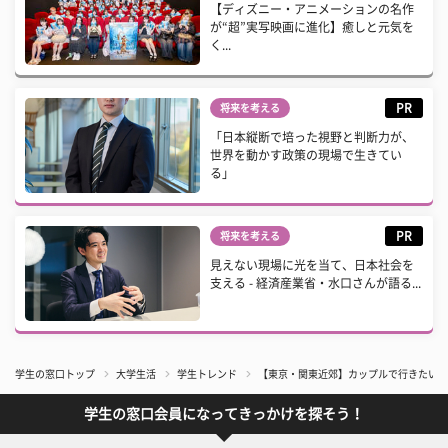
【ディズニー・アニメーションの名作
が“超”実写映画に進化】癒しと元気を
く...
PR
将来を考える
「日本縦断で培った視野と判断力が、
世界を動かす政策の現場で生きてい
る」
PR
将来を考える
見えない現場に光を当て、日本社会を
支える - 経済産業省・水口さんが語る...
学生の窓口トップ
大学生活
学生トレンド
【東京・関東近郊】カップルで行きたい！
学生の窓口会員になってきっかけを探そう！