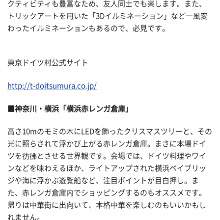
クティビティも豊富なため、友人同士でも楽します。また、
トリックアートを用いた「3Dイルミネーション」など一風変
わったイルミネーションもあるので、必見です。
東京ドイツ村公式サイト
http://t-doitsumura.co.jp/
■神奈川・横浜「横浜赤レンガ倉庫」
高さ10mのモミの木にLEDを飾ったクリスマスツリーと、その
光に照らされて浮かび上がる赤レンガ倉庫。まさに本場ドイ
ツを彷彿とさせる世界観です。会場では、ドイツ料理やワイ
ンなどを味わえるほか、ライトアップされた横浜ベイブリッ
ジや海に浮かぶ遊覧船など、注目ポイントが目白押し。ま
た、赤レンガ倉庫内でショッピングするのもオススメです。
帰りは中華街に出向いて、本格中華を楽しむのもいいかもし
れません。