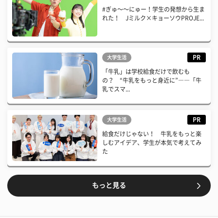
#ぎゅ〜〜にゅー！学生の発想から生ま
れた！ Jミルク×キョーソウPROJE...
PR
大学生活
「牛乳」は学校給食だけで飲むも
の？ “牛乳をもっと身近に”――「牛
乳でスマ...
PR
大学生活
給食だけじゃない！ 牛乳をもっと楽
しむアイデア、学生が本気で考えてみ
た
もっと見る