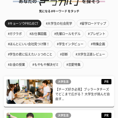
気になる #キーワード をタッチ
#キョーソウPROJECT
#大学生の社会見学
#留学ロードマップ
#ガクラボ
#お仕事図鑑
#先輩ロールモデル
#プレゼント
#ほんとにいい会社見つけ隊！
#学生インタビュー
#特集企画
#学生の君に伝えたい３つのこと
#診断
#大学生正直レビュー
#お金の授業
#もやもや解決ゼミ
#恋愛特集
PR
大学生活
【チーズ好き必見】ブッラータチーズ
でどこまで広がる？ 大学生が挑んだ自
由す...
PR
大学生活