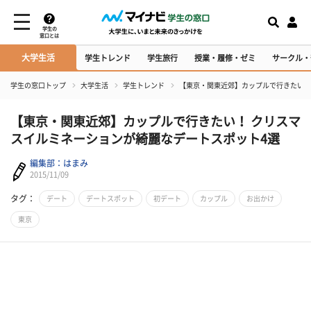
学生の
窓口とは
大学生活
学生トレンド
学生旅行
授業・履修・ゼミ
サークル・
学生の窓口トップ
大学生活
学生トレンド
【東京・関東近郊】カップルで行きたい！
【東京・関東近郊】カップルで行きたい！ クリスマ
スイルミネーションが綺麗なデートスポット4選
編集部：はまみ
2015/11/09
タグ：
デート
デートスポット
初デート
カップル
お出かけ
東京