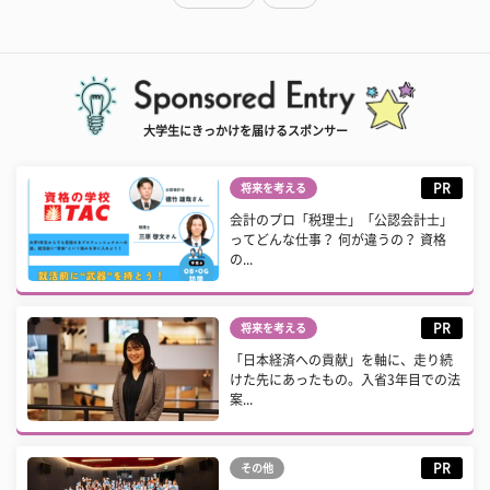
大学生にきっかけを届けるスポンサー
PR
将来を考える
会計のプロ「税理士」「公認会計士」
ってどんな仕事？ 何が違うの？ 資格
の...
PR
将来を考える
「日本経済への貢献」を軸に、走り続
けた先にあったもの。入省3年目での法
案...
PR
その他