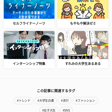
セルフライナーノーツ
もやもや解決ゼミ
インターンシップ特集
すれみの大学生あるある
この記事に関連するタグ
#トレンド
#大学生白書
#流行
#ファッション
#女子大生
#SNS