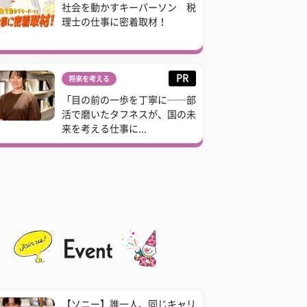
社会を動かすキーパーソン 税
理士の仕事に密着取材！
PR
将来を考える
「目の前の一歩を丁寧に──部
活で磨いたタフネスが、国の未
来を考える仕事に...
【ソニー】誰一人、同じキャリ