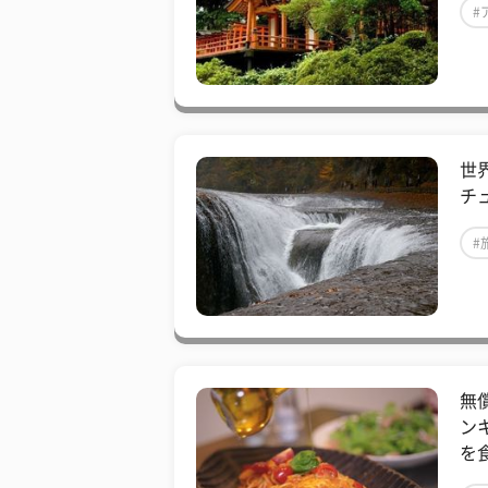
#
世
チ
#
​
ン
を