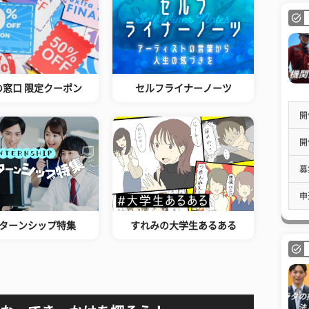
の窓口 限定クーポン
セルフライナーノーツ
開
開
募
申
ターンシップ特集
すれみの大学生あるある