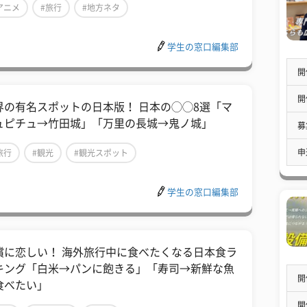
アニメ
#旅行
#地方ネタ
学生の窓口編集部
開
開
界の有名スポットの日本版！ 日本の◯◯8選「マ
ュピチュ→竹田城」「万里の長城→鬼ノ城」
募
申
旅行
#観光
#観光スポット
学生の窓口編集部
無償に恋しい！ 海外旅行中に食べたくなる日本食ラ
キング「白米→パンに飽きる」「寿司→新鮮な魚
開
食べたい」
開