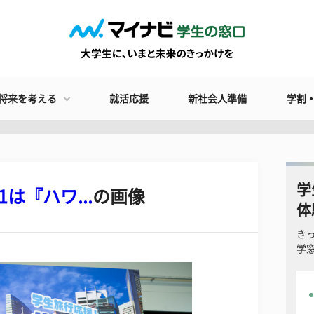
将来を考える
就活応援
新社会人準備
学割
学
は『ハワ...
の画像
体
き
学