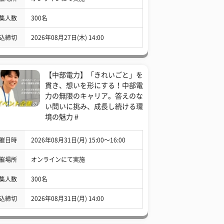
集人数
300名
込締切
2026年08月27日(木) 14:00
【中部電力】「きれいごと」を
貫き、想いを形にする！中部電
力の無限のキャリア。答えのな
い問いに挑み、成長し続ける環
境の魅力 #
催日時
2026年08月31日(月) 15:00〜16:00
催場所
オンラインにて実施
集人数
300名
込締切
2026年08月31日(月) 14:00