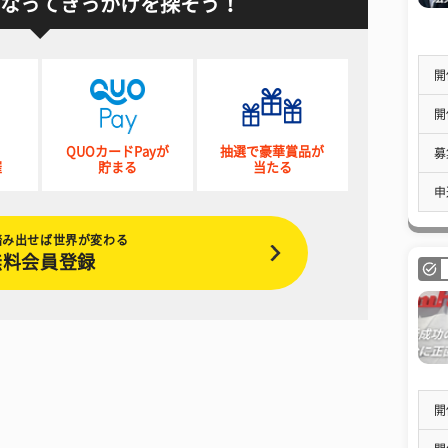
なってきっかけを探そう！
開
開
QUOカードPayが
抽選で豪華賞品が
募
催
貯まる
当たる
申
踏み出せば世界が変わる
無料会員登録
開