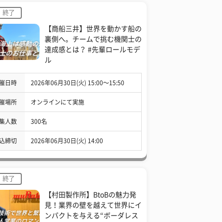
終了
【商船三井】世界を動かす船の
裏側へ。チームで挑む機関士の
達成感とは？ #先輩ロールモデ
ル
催日時
2026年06月30日(火) 15:00〜15:50
催場所
オンラインにて実施
集人数
300名
込締切
2026年06月30日(火) 14:00
終了
【村田製作所】BtoBの魅力発
見！業界の壁を越えて世界にイ
ンパクトを与える“ボーダレス