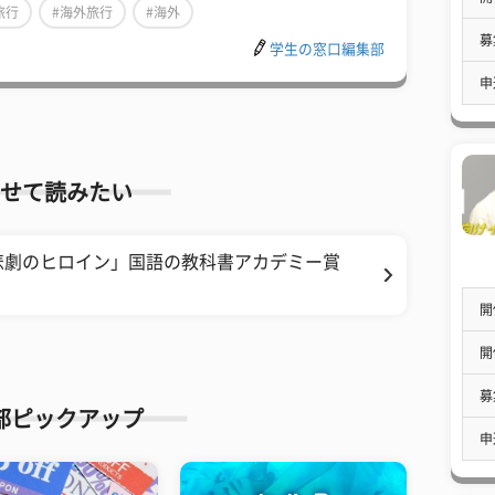
旅行
#海外旅行
#海外
募
学生の窓口編集部
申
せて読みたい
悲劇のヒロイン」国語の教科書アカデミー賞
？
開
開
募
部ピックアップ
申