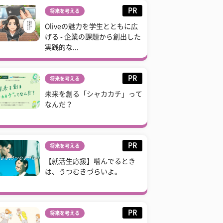
PR
将来を考える
Oliveの魅力を学生とともに広
げる - 企業の課題から創出した
実践的な...
PR
将来を考える
未来を創る「シャカカチ」って
なんだ？
PR
将来を考える
【就活生応援】噛んでるとき
は、うつむきづらいよ。
PR
将来を考える