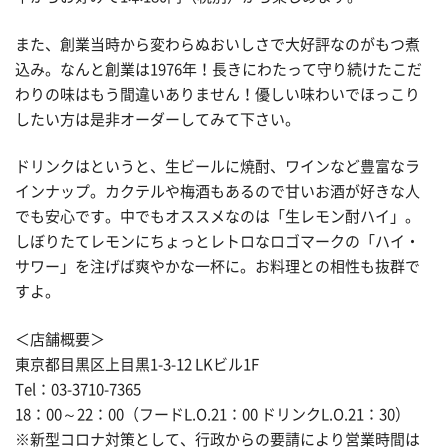
また、創業当時から変わらぬおいしさで大好評なのがもつ煮
込み。なんと創業は1976年！長きにわたって守り続けたこだ
わりの味はもう間違いありません！優しい味わいでほっこり
したい方は是非オーダーしてみて下さい。
ドリンクはというと、生ビールに焼酎、ワインなど豊富なラ
インナップ。カクテルや梅酒もあるので甘いお酒が好きな人
でも安心です。中でもオススメなのは「生レモン酎ハイ」。
しぼりたてレモンにちょっとレトロなロゴマークの「ハイ・
サワー」を注げば爽やかな一杯に。お料理との相性も抜群で
すよ。
＜店舗概要＞
東京都目黒区上目黒1-3-12 LKビル1F
Tel：03-3710-7365
18：00～22：00（フードL.O.21：00 ドリンクL.O.21：30）
※新型コロナ対策として、行政からの要請により営業時間は