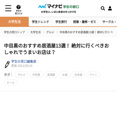
学生の
窓口とは
大学生活
学生トレンド
学生旅行
授業・履修・ゼミ
サークル・
学生の窓口トップ
大学生活
グルメ
中目黒のおすすめ居酒屋13選！ 絶対に行くべき
中目黒のおすすめ居酒屋13選！ 絶対に行くべきお
しゃれでうまいお店は？
学生の窓口編集部
更新:2021/05/14
タグ：
グルメ
中目黒
居酒屋
お酒
日本酒
ワイン
ビール