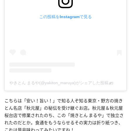
この投稿をInstagramで見る
やきとん まるや(@yakiton_maruya)がシェアした投稿
こちらは「安い！旨い！」で知る人ぞ知る東京・野方の焼き
とん名店「秋元屋」の秘伝を受け継ぐお店。秋元屋＆秋元屋
桜台店で修業されたのち、この「焼きとん まるや」で独立さ
れたのだとか。食通をもうならせるその実力は折り紙つき、
これは是非味わってみたいですね！