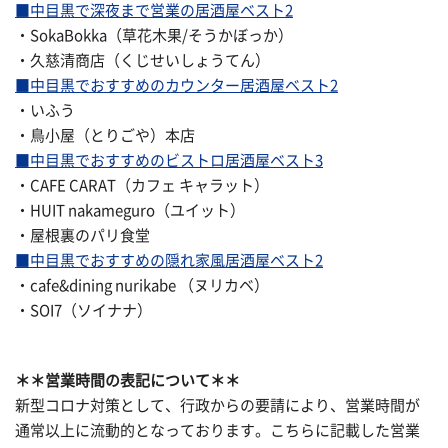
■中目黒で深夜まで営業の居酒屋ベスト2
・SokaBokka（草花木果/そうかぼっか）
・久慈清商店（くじせいしょうてん）
■中目黒でおすすめのカウンター居酒屋ベスト2
・いふう
・鳥小屋（とりごや）本店
■中目黒でおすすめのビストロ居酒屋ベスト3
・CAFE CARAT（カフェ キャラット）
・HUIT nakameguro（ユイット）
・屋根裏のパリ食堂
■中目黒でおすすめの隠れ家風居酒屋ベスト2
・cafe&dining nurikabe （ヌリカベ）
・SOI7（ソイナナ）
＊＊営業時間の表記について＊＊
新型コロナ対策として、行政からの要請により、営業時間が
通常以上に流動的となっております。こちらに記載した営業