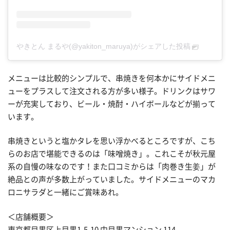
やきとん まるや(@yakiton_maruya)がシェアした投稿
メニューは比較的シンプルで、串焼きを何本かにサイドメニ
ューをプラスして注文される方が多い様子。ドリンクはサワ
ーが充実しており、ビール・焼酎・ハイボールなどが揃って
います。
串焼きというと塩かタレを思い浮かべるところですが、こち
らのお店で堪能できるのは「味噌焼き」。これこそが秋元屋
系の自慢の味なのです！また口コミからは「肉巻き生姜」が
絶品との声が多数上がっていました。サイドメニューのマカ
ロニサラダと一緒にご賞味あれ。
＜店舗概要＞
東京都目黒区上目黒1-5-10 中目黒マンション 114