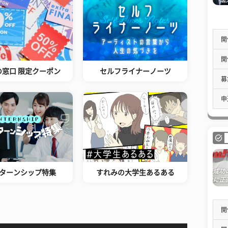
開
開
の窓口 限定クーポン
セルフライナーノーツ
募
申
ターンシップ特集
すれみの大学生あるある
開