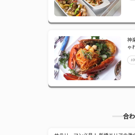
神
ゃ
#
合わ