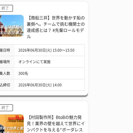
終了
【商船三井】世界を動かす船の
裏側へ。チームで挑む機関士の
達成感とは？ #先輩ロールモデ
ル
催日時
2026年06月30日(火) 15:00〜15:50
催場所
オンラインにて実施
集人数
300名
込締切
2026年06月30日(火) 14:00
終了
【村田製作所】BtoBの魅力発
見！業界の壁を越えて世界にイ
ンパクトを与える“ボーダレス