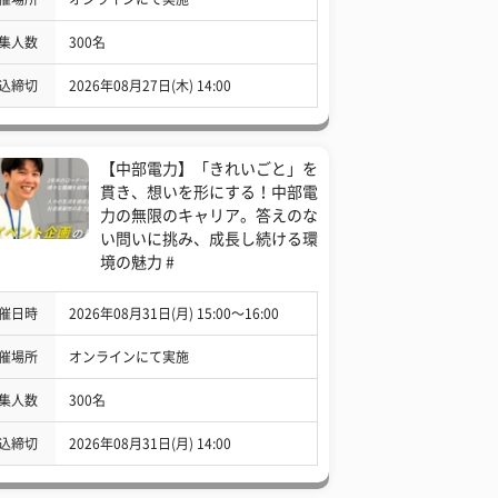
集人数
300名
込締切
2026年08月27日(木) 14:00
【中部電力】「きれいごと」を
貫き、想いを形にする！中部電
力の無限のキャリア。答えのな
い問いに挑み、成長し続ける環
境の魅力 #
催日時
2026年08月31日(月) 15:00〜16:00
催場所
オンラインにて実施
集人数
300名
込締切
2026年08月31日(月) 14:00