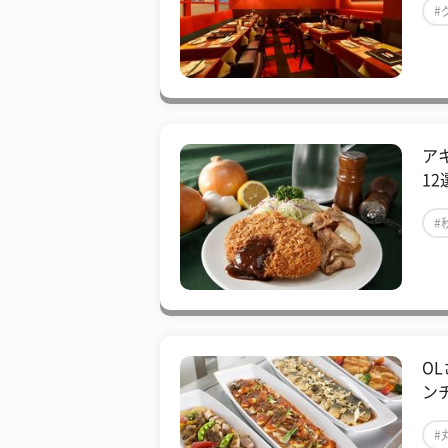
#
ア
12
#
O
ン
#