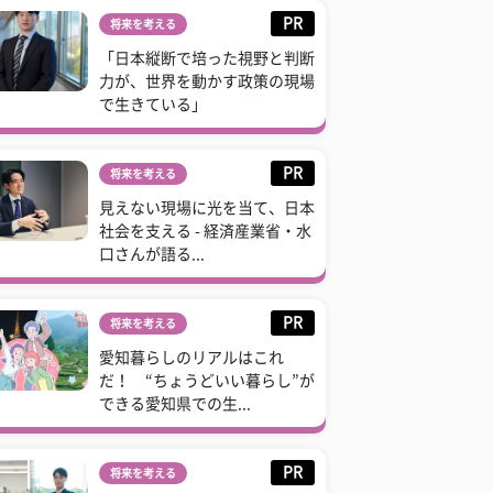
PR
将来を考える
「日本縦断で培った視野と判断
力が、世界を動かす政策の現場
で生きている」
PR
将来を考える
見えない現場に光を当て、日本
社会を支える - 経済産業省・水
口さんが語る...
PR
将来を考える
愛知暮らしのリアルはこれ
だ！ “ちょうどいい暮らし”が
できる愛知県での生...
PR
将来を考える