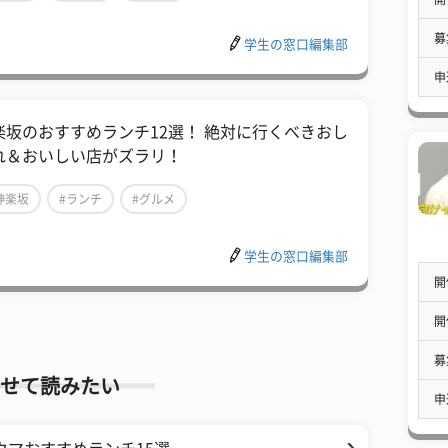
募
学生の窓口編集部
申
楽坂のおすすめランチ12選！ 絶対に行くべきおし
れ＆おいしい店がズラリ！
神楽坂
#ランチ
#グルメ
学生の窓口編集部
開
開
募
せて読みたい
申