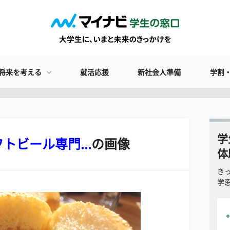
将来を考える
就活応援
新社会人準備
学割
学
ビール専門...
の画像
体
き
学