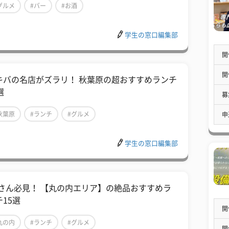
グルメ
#バー
#お酒
学生の窓口編集部
開
開
キバの名店がズラリ！ 秋葉原の超おすすめランチ
選
募
秋葉原
#ランチ
#グルメ
申
学生の窓口編集部
Lさん必見！ 【丸の内エリア】の絶品おすすめラ
チ15選
開
丸の内
#ランチ
#グルメ
開