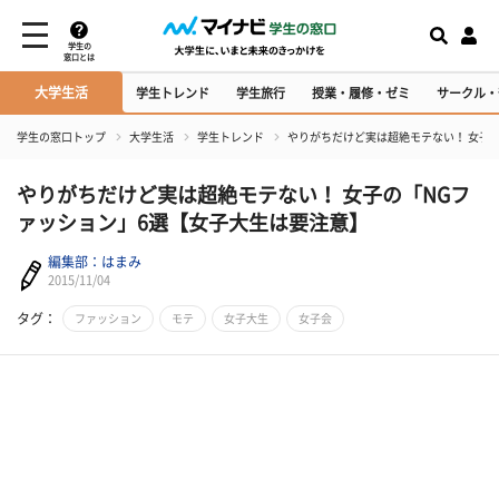
学生の
窓口とは
大学生活
学生トレンド
学生旅行
授業・履修・ゼミ
サークル・
学生の窓口トップ
大学生活
学生トレンド
やりがちだけど実は超絶モテない！ 女子
やりがちだけど実は超絶モテない！ 女子の「NGフ
ァッション」6選【女子大生は要注意】
編集部：はまみ
2015/11/04
タグ：
ファッション
モテ
女子大生
女子会