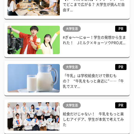
でどこまで広がる？ 大学生が挑んだ自
由す...
PR
大学生活
#ぎゅ〜〜にゅー！学生の発想から生ま
れた！ Jミルク×キョーソウPROJE...
PR
大学生活
「牛乳」は学校給食だけで飲むも
の？ “牛乳をもっと身近に”――「牛
乳でスマ...
PR
大学生活
給食だけじゃない！ 牛乳をもっと楽
しむアイデア、学生が本気で考えてみ
た