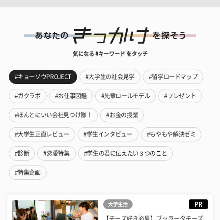
気になる #キーワード をタッチ
#キョーソウPROJECT
#大学生の社会見学
#留学ロードマップ
#ガクラボ
#お仕事図鑑
#先輩ロールモデル
#プレゼント
#ほんとにいい会社見つけ隊！
#お金の授業
#大学生正直レビュー
#学生インタビュー
#もやもや解決ゼミ
#診断
#恋愛特集
#学生の君に伝えたい３つのこと
#特集企画
PR
大学生活
【チーズ好き必見】ブッラータチーズ