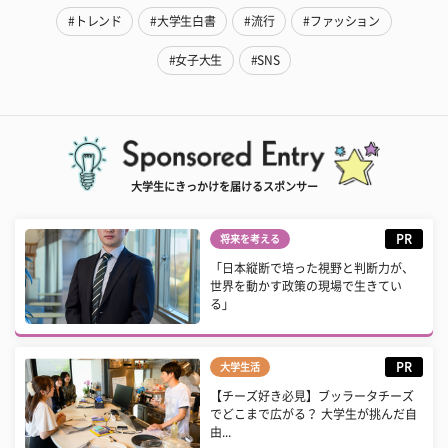
#トレンド
#大学生白書
#流行
#ファッション
#女子大生
#SNS
大学生にきっかけを届けるスポンサー
PR
将来を考える
「日本縦断で培った視野と判断力が、
世界を動かす政策の現場で生きてい
る」
PR
大学生活
【チーズ好き必見】ブッラータチーズ
でどこまで広がる？ 大学生が挑んだ自
由...