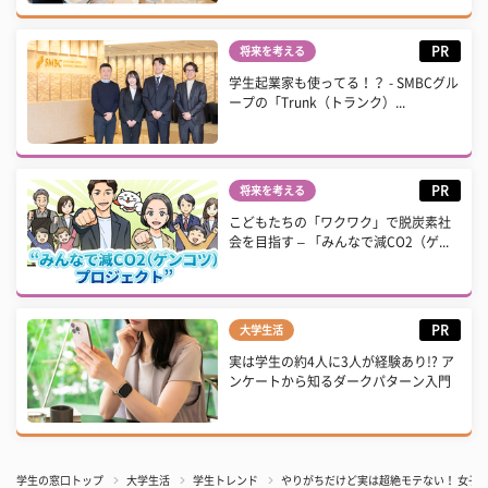
PR
将来を考える
学生起業家も使ってる！？ - SMBCグル
ープの「Trunk（トランク）...
PR
将来を考える
こどもたちの「ワクワク」で脱炭素社
会を目指す – 「みんなで減CO2（ゲ...
PR
大学生活
実は学生の約4人に3人が経験あり!? ア
ンケートから知るダークパターン入門
学生の窓口トップ
大学生活
学生トレンド
やりがちだけど実は超絶モテない！ 女子