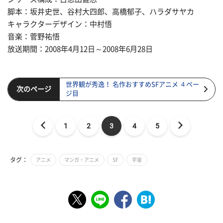
脚本：坂井史世、谷村大四郎、高橋郁子、ハラダサヤカ
キャラクターデザイン：中村悟
音楽：菅野祐悟
放送期間：2008年4月12日～2008年6月28日
世界観が秀逸！ 名作おすすめSFアニメ ４ペー
次のページ
ジ目
1
2
3
4
5
タグ：
アニメ
マンガ・アニメ
SF
宇宙