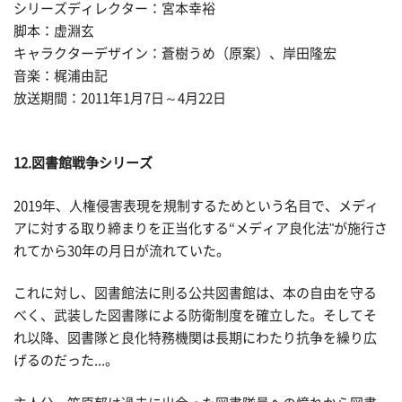
シリーズディレクター：宮本幸裕
脚本：虚淵玄
キャラクターデザイン：蒼樹うめ（原案）、岸田隆宏
音楽：梶浦由記
放送期間：2011年1月7日～4月22日
12.図書館戦争シリーズ
2019年、人権侵害表現を規制するためという名目で、メディ
アに対する取り締まりを正当化する“メディア良化法"が施行さ
れてから30年の月日が流れていた。
これに対し、図書館法に則る公共図書館は、本の自由を守る
べく、武装した図書隊による防衛制度を確立した。そしてそ
れ以降、図書隊と良化特務機関は長期にわたり抗争を繰り広
げるのだった...。