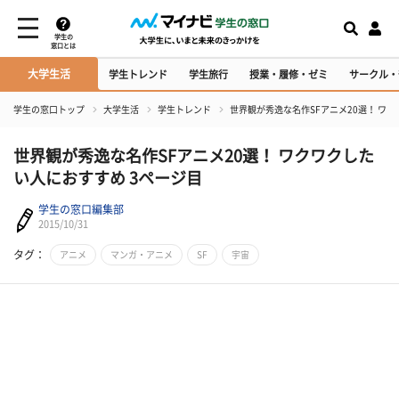
学生の
窓口とは
大学生活
学生トレンド
学生旅行
授業・履修・ゼミ
サークル・
学生の窓口トップ
大学生活
学生トレンド
世界観が秀逸な名作SFアニメ20選！ ワ
世界観が秀逸な名作SFアニメ20選！ ワクワクした
い人におすすめ 3ページ目
学生の窓口編集部
2015/10/31
タグ：
アニメ
マンガ・アニメ
SF
宇宙