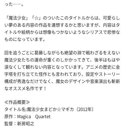
った――。
「魔法少女」「☆」のついたこのタイトルからは、可愛らし
い夢のある内容の作品を連想するかと思いますが、内容はタ
イトルや絵柄からは想像もつかないようなシリアスで悲惨な
ものになっています。
回を追うごとに葛藤しながらも絶望の淵で戦わざるをえない
魔法少女たちの運命が重くのしかかってきて、後半はもはや
涙なくして観れない内容となっています。アニメの歴史に金
字塔を打ち立てた怪作とも言われており、設定やストーリー
構成が秀逸なだけでなく、魔女のデザインや音楽演出も斬新
なオススメ名作です！
≪作品概要≫
タイトル名:魔法少女まどか☆マギカ（2012年）
原作：Magica Quartet
監督：新房昭之