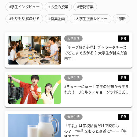
#学生インタビュー
#お金の授業
#恋愛特集
#もやもや解決ゼミ
#特集企画
#大学生正直レビュー
#診断
PR
大学生活
【チーズ好き必見】ブッラータチーズ
でどこまで広がる？ 大学生が挑んだ自
由す...
PR
大学生活
#ぎゅ〜〜にゅー！学生の発想から生ま
れた！ Jミルク×キョーソウPROJE...
PR
大学生活
「牛乳」は学校給食だけで飲むも
の？ “牛乳をもっと身近に”――「牛
乳でスマ...