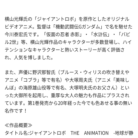
横山光輝氏の「ジャイアントロボ」を原作としたオリジナル
ビデオアニメ。監督は「機動武闘伝Gガンダム」で名を馳せた
今川泰宏氏です。「仮面の忍者 赤影」・「水滸伝」・「バビ
ル2世」等、横山光輝作品のキャラクターが多数登場し、ハイ
テンションなキャラクターと熱いストーリーが高く評価さ
れ、人気を博しました。
また、声優に野沢那智氏（ブルース・ウィリスの吹き替えや
アニメ「コブラ」等で有名）や大塚周夫氏（アニメ「美味し
んぼ」の海原雄山役等で有名、大塚明夫氏のお父さん）とい
った大御所を起用し、重厚な大人の魅力も作品にプラスされ
ています。第1巻発売から20年経った今でも色あせる事の無い
名作です！
≪作品概要≫
タイトル名:ジャイアントロボ THE ANIMATION -地球が静