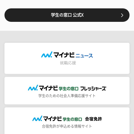
学生の窓口 公式X
学生のための社会人準備応援サイト
合宿免許が申込める情報サイト