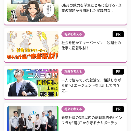
Oliveの魅力を学生とともに広げる - 企
業の課題から創出した実践的な...
PR
将来を考える
社会を動かすキーパーソン 税理士の
仕事に密着取材！
PR
将来を考える
一人で悩んでいた就活を、相談しなが
ら前へ! エージェントを活用して内々
定...
PR
将来を考える
新卒社員の3年以内の離職率約4% イン
フラを“錆び”から守るナカボーテッ...