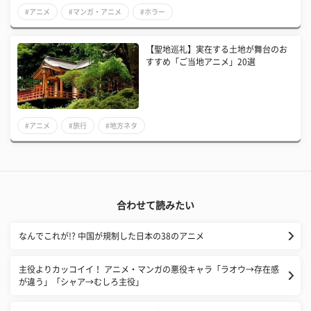
#アニメ
#マンガ・アニメ
#ホラー
【聖地巡礼】実在する土地が舞台のお
すすめ「ご当地アニメ」20選
#アニメ
#旅行
#地方ネタ
合わせて読みたい
なんでこれが!? 中国が規制した日本の38のアニメ
主役よりカッコイイ！ アニメ・マンガの悪役キャラ「ラオウ→存在感
が違う」「シャア→むしろ主役」