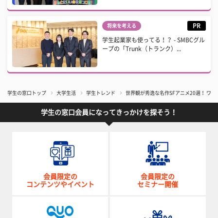
PR
将来を考える
学生起業家も使ってる！？ - SMBCグル
ープの「Trunk（トランク）...
学生の窓口トップ
大学生活
学生トレンド
世界観が秀逸な名作SFアニメ20選！ ワ
学生の窓口会員になってきっかけを探そう！
会員限定の
会員限定の
コンテンツやイベント
セミナー開催