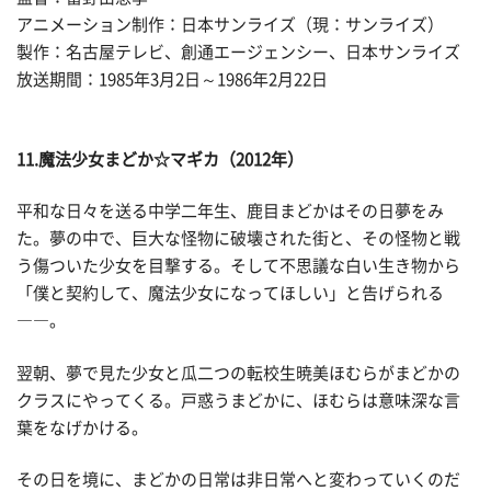
アニメーション制作：日本サンライズ（現：サンライズ）
製作：名古屋テレビ、創通エージェンシー、日本サンライズ
放送期間：1985年3月2日～1986年2月22日
11.魔法少女まどか☆マギカ（2012年）
平和な日々を送る中学二年生、鹿目まどかはその日夢をみ
た。夢の中で、巨大な怪物に破壊された街と、その怪物と戦
う傷ついた少女を目撃する。そして不思議な白い生き物から
「僕と契約して、魔法少女になってほしい」と告げられる
――。
翌朝、夢で見た少女と瓜二つの転校生暁美ほむらがまどかの
クラスにやってくる。戸惑うまどかに、ほむらは意味深な言
葉をなげかける。
その日を境に、まどかの日常は非日常へと変わっていくのだ