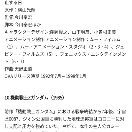
止する日
原作：横山光輝
監督:今川泰宏
脚本:今川泰宏ほか
キャラクターデザイン:窪岡俊之、山下明彦、小曽根正美
アニメーション制作:アニメーション制作：ムー・フィルム
（1）、ムー・アニメーション・スタジオ（2・3・4）、ジュ
ピター・フィルムズ（5）、フェニックス・エンタテインメン
ト（6・7）
作曲:天野正道
OVAリリース時期:1992年7月～1998年1月
10.機動戦士Zガンダム（1985）
前作「機動戦士ガンダム」における戦争終結から7年後、宇宙
歴0087、ジオン公国軍に勝利した地球連邦軍はコロニーに対
し支配と圧力を強めていた。やがて、本作の主人公カミー