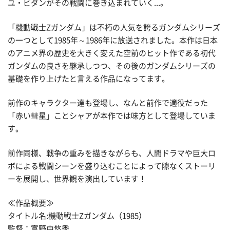
ユ・ビダンがその戦闘に巻き込まれていく...。
「機動戦士Ζガンダム」は不朽の人気を誇るガンダムシリーズ
の一つとして1985年～1986年に放送されました。本作は日本
のアニメ界の歴史を大きく変えた空前のヒット作である初代
ガンダムの良さを継承しつつ、その後のガンダムシリーズの
基礎を作り上げたと言える作品になってます。
前作のキャラクター達も登場し、なんと前作で適役だった
「赤い彗星」ことシャアが本作では味方として登場していま
す。
前作同様、戦争の重みを描きながらも、人間ドラマや巨大ロ
ボによる戦闘シーンを盛り込むことによって隙なくストーリ
ーを展開し、世界観を演出しています！
≪作品概要≫
タイトル名:機動戦士Zガンダム（1985）
監督：富野由悠季