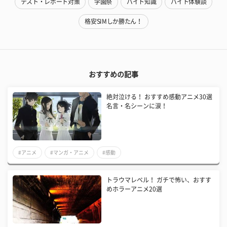
テスト・レポート対策
学園祭
バイト知識
バイト体験談
格安SIMしか勝たん！
おすすめの記事
絶対泣ける！ おすすめ感動アニメ30選
名言・名シーンに涙！
#アニメ
#マンガ・アニメ
#感動
トラウマレベル！ ガチで怖い、おすす
めホラーアニメ20選