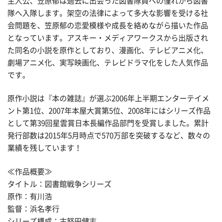
主人公、笠原郁は過去に出会った図書隊員への憧れから図書
隊へ入隊します。架空の法律によって多大な影響を受ける社
会問題を、笠原郁の恋愛模様や成長を絡めながら描いた作品
となっています。アスキー・メディアワークスから出版され
た同名の小説を原作としており、漫画化、テレビアニメ化、
劇場アニメ化、実写映画化、テレビドラマ化をした人気作品
です。
原作小説は『本の雑誌』が選ぶ2006年上半期エンターテイメ
ント第1位、2007年本屋大賞第5位、2008年にはシリーズ作品
として第39回星雲賞日本長編作品部門を受賞しました。累計
発行部数は2015年5月時点で570万部を突破するなど、数々の
業績を残しています！
≪作品概要≫
タイトル：図書館戦争シリーズ
原作：有川浩
監督：浜名孝行
シリーズ構成：古怒田健志