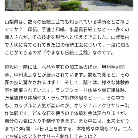
山梨県は、数々の伝統工芸でも知られている場所だとご存じ
ですか？ 印伝、手漉き和紙、水晶貴石細工など……多くの
職人さんが、その技術を現代へと伝えてきました。山梨県内
で大切に育てられてきた12の伝統工芸について、一度に知る
ことができるのが「やまなし伝統工芸館」なのです。
施設内一階には、水晶や宝石の加工品のほか、甲州手彫印
章、甲州鬼瓦などが展示されています。間近で見ると、その
匠の技に驚かされるはず！ そして二階では、様々な体験教
室が開催されています。ランプシェード体験や貴石絵体験、
万華鏡作り体験やストラップ制作体験など……。その中で
も、カップルに人気が高いのが、オリジナルアクセサリー制
作体験です。どんな石を使うので体験料金は変わりますが、
自分のお気に入りを制作できます。また中には、出来上がり
までに3時間～半日以上を要する、本格的な体験もアリ。二人
でお揃いのアクセサリーを制作してみては？