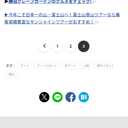
▶
勝沼グレープガーデンのグルメをチェック!
▶今年こそ日本一の山・富士山へ！富士山登山ツアーなら集
客実績豊富なサンシャインツアーがおすすめ！
1
2
3
タグ：
デート
デートスポット
初デート
山梨
観光スポット
観光