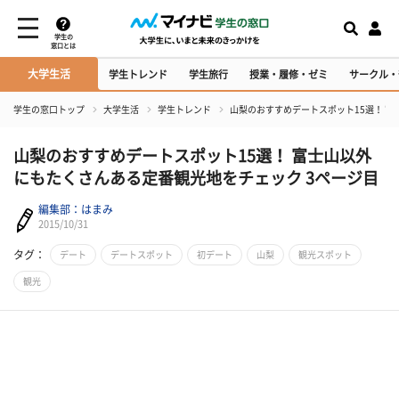
学生の
窓口とは
大学生活
学生トレンド
学生旅行
授業・履修・ゼミ
サークル・
学生の窓口トップ
大学生活
学生トレンド
山梨のおすすめデートスポット15選！ 
山梨のおすすめデートスポット15選！ 富士山以外
にもたくさんある定番観光地をチェック 3ページ目
編集部：はまみ
2015/10/31
タグ：
デート
デートスポット
初デート
山梨
観光スポット
観光