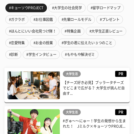
#キョーソウPROJECT
#大学生の社会見学
#留学ロードマップ
#ガクラボ
#お仕事図鑑
#先輩ロールモデル
#プレゼント
#ほんとにいい会社見つけ隊！
#特集企画
#大学生正直レビュー
#恋愛特集
#お金の授業
#学生の君に伝えたい３つのこと
#診断
#学生インタビュー
#もやもや解決ゼミ
PR
大学生活
【チーズ好き必見】ブッラータチーズ
でどこまで広がる？ 大学生が挑んだ自
由す...
PR
大学生活
#ぎゅ〜〜にゅー！学生の発想から生ま
れた！ Jミルク×キョーソウPROJE...