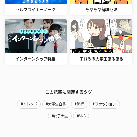
セルフライナーノーツ
もやもや解決ゼミ
インターンシップ特集
すれみの大学生あるある
この記事に関連するタグ
#トレンド
#大学生白書
#流行
#ファッション
#女子大生
#SNS