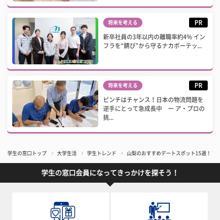
PR
将来を考える
新卒社員の3年以内の離職率約4% イン
フラを“錆び”から守るナカボーテッ...
PR
将来を考える
ピンチはチャンス！日本の物流問題を
逆手にとって急成長中 ー ア・プロの
挑...
学生の窓口トップ
大学生活
学生トレンド
山梨のおすすめデートスポット15選！ 
学生の窓口会員になってきっかけを探そう！