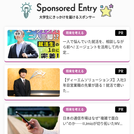
大学生にきっかけを届けるスポンサー
PR
将来を考える
一人で悩んでいた就活を、相談しなが
ら前へ! エージェントを活用して内々
定...
PR
将来を考える
【ディーエムソリューションズ】入社3
年目営業職の先輩が語る！就活で磨い
た...
PR
将来を考える
日本の通信市場はなぜ“複雑で面白
い”のか──IIJmioが切り拓いたMV...