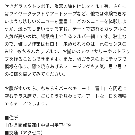
吹きガラスやトンボ玉、陶器の絵付けにタイル工芸、さらに
はワイヤークラフトやアートソープなど、他では体験できな
いような珍しいメニューも豊富！ どのメニューを体験しよ
うか、迷ってしまいそうですね。デートで訪れるカップルに
人気が高いのは、純銀粘土で作るシルバー細工です。粘土な
ので、難しい作業はゼロ！ 求められるのは、己のセンスの
み!? もちろんカップルで、お揃いのアクセサリーやストラッ
プを作ることもできますよ。また、板ガラスの上にチップで
模様を作り、窯で焼きあげるフュージングも人気。思い思い
の模様を描いてみてください。
お腹がすいたら、もちろんバーベキュー！ 富士山を間近に
望むテラス席で、ごちそうを味わって。アートな一日を満喫
できることでしょう。
■住所
山梨県南都留郡山中湖村平野479
■交通（アクセス）