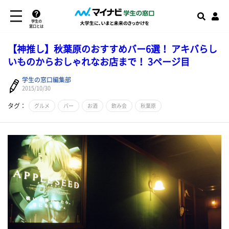
学生の
窓口とは
【神推し】秋葉原のおすすめバー6選！ アキバらし
いものからおしゃれなお店まで！ 3ページ目
学生の窓口編集部
2015/10/30
タグ：
グルメ
バー
お酒
飲み会
秋葉原