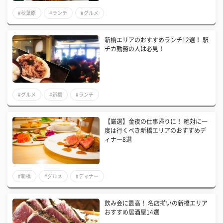
#秋葉原
#ランチ
#グルメ
新橋エリアのおすすめランチ12選！ 駅
チカ勤務の人は必見！
#グルメ
#新橋
#ランチ
【厳選】金夜の仕事帰りに！ 絶対に一
度は行くべき新橋エリアのおすすめデ
ィナー8選
#新橋
#グルメ
#ディナー
飲み会に最高！ 名店揃いの新橋エリア
おすすめ居酒屋14選