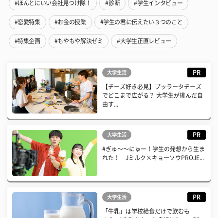
#ほんとにいい会社見つけ隊！
#診断
#学生インタビュー
#恋愛特集
#お金の授業
#学生の君に伝えたい３つのこと
#特集企画
#もやもや解決ゼミ
#大学生正直レビュー
PR
大学生活
【チーズ好き必見】ブッラータチーズ
でどこまで広がる？ 大学生が挑んだ自
由す...
PR
大学生活
#ぎゅ〜〜にゅー！学生の発想から生ま
れた！ Jミルク×キョーソウPROJE...
PR
大学生活
「牛乳」は学校給食だけで飲むも