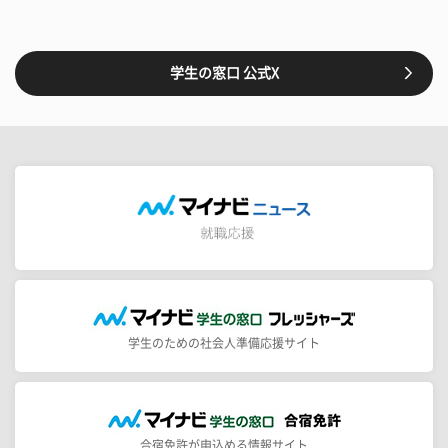
学生の窓口 公式X
学生のための社会人準備応援サイト
合宿免許が申込める情報サイト