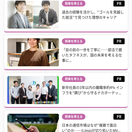
PR
将来を考える
過去の経験を活かし、“ゴールを見越し
た就活”で見つけた理想のキャリア
PR
将来を考える
「目の前の一歩を丁寧に──部活で磨
いたタフネスが、国の未来を考える仕
事に...
PR
将来を考える
新卒社員の3年以内の離職率約4% イン
フラを“錆び”から守るナカボーテッ...
PR
将来を考える
日本の通信市場はなぜ“複雑で面白
い”のか──IIJmioが切り拓いたMV...