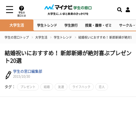
学生の
窓口とは
大学生活
学生トレンド
学生旅行
授業・履修・ゼミ
サークル・
学生の窓口トップ
大学生活
学生トレンド
結婚祝いにおすすめ！ 新郎新婦が絶対喜ぶ
結婚祝いにおすすめ！ 新郎新婦が絶対喜ぶプレゼン
ト20選
学生の窓口編集部
2015/10/30
タグ：
プレゼント
結婚
友達
ライフハック
恋人