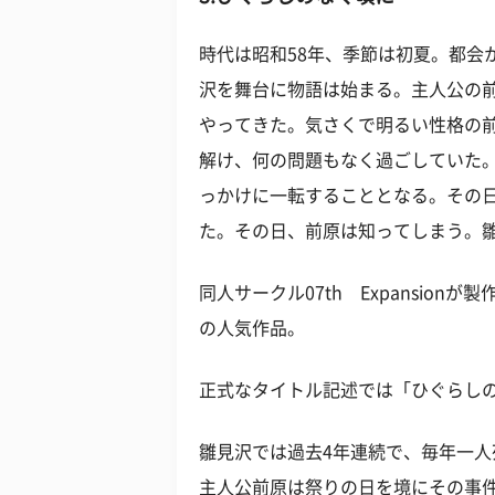
時代は昭和58年、季節は初夏。都会
沢を舞台に物語は始まる。主人公の
やってきた。気さくで明るい性格の
解け、何の問題もなく過ごしていた
っかけに一転することとなる。その
た。その日、前原は知ってしまう。雛
同人サークル07th Expansio
の人気作品。
正式なタイトル記述では「ひぐらし
雛見沢では過去4年連続で、毎年一
主人公前原は祭りの日を境にその事