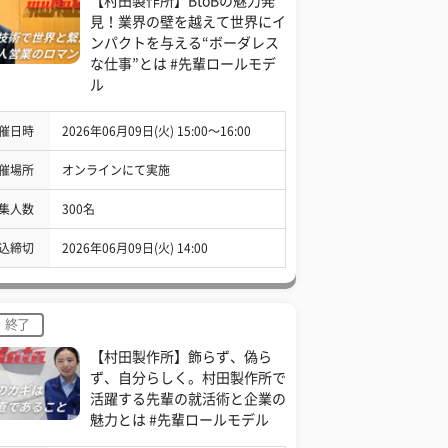
【村田製作所】BtoBの魅力発
見！業界の壁を越えて世界にイ
ンパクトを与える“ボーダレス
な仕事”とは #先輩ロールモデ
ル
催日時
2026年06月09日(火) 15:00〜16:00
催場所
オンラインにて実施
集人数
300名
込締切
2026年06月09日(火) 14:00
終了
【村田製作所】飾らず、偽ら
ず、自分らしく。村田製作所で
活躍する先輩の就活術と企業の
魅力とは #先輩ロールモデル