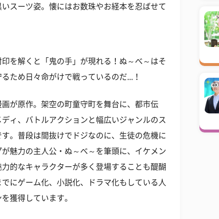
黒いスーツ姿。懐にはお数珠やお経本を忍ばせて
封印を解くと「鬼の手」が現れる！ぬ～べ～はそ
るため日々命がけで戦っているのだ...！
漫画が原作。架空の町童守町を舞台に、都市伝
メディ、バトルアクションと幅広いジャンルのス
です。普段は間抜けでドジなのに、生徒の危機に
プが魅力の主人公・ぬ～べ～を筆頭に、イケメン
魅力的なキャラクターが多く登場することも醍醐
までにゲーム化、小説化、ドラマ化もしている人
ンを獲得しています。