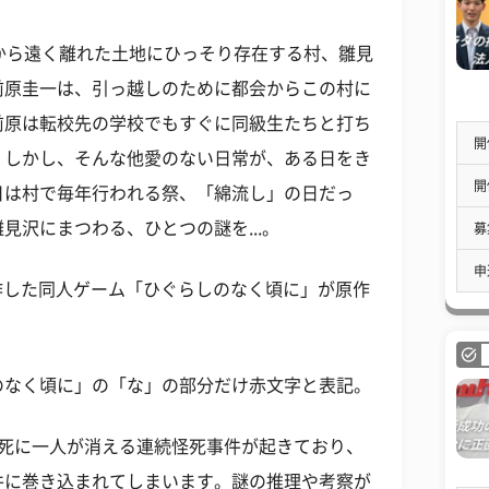
から遠く離れた土地にひっそり存在する村、雛見
前原圭一は、引っ越しのために都会からこの村に
前原は転校先の学校でもすぐに同級生たちと打ち
開
。しかし、そんな他愛のない日常が、ある日をき
開
日は村で毎年行われる祭、「綿流し」の日だっ
見沢にまつわる、ひとつの謎を...。
募
申
nが製作した同人ゲーム「ひぐらしのなく頃に」が原作
のなく頃に」の「な」の部分だけ赤文字と表記。
人死に一人が消える連続怪死事件が起きており、
件に巻き込まれてしまいます。謎の推理や考察が