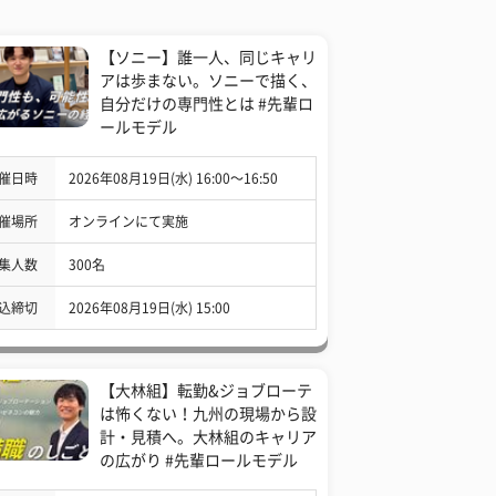
【ソニー】誰一人、同じキャリ
アは歩まない。ソニーで描く、
自分だけの専門性とは #先輩ロ
ールモデル
催日時
2026年08月19日(水) 16:00〜16:50
催場所
オンラインにて実施
集人数
300名
込締切
2026年08月19日(水) 15:00
【大林組】転勤&ジョブローテ
は怖くない！九州の現場から設
計・見積へ。大林組のキャリア
の広がり #先輩ロールモデル