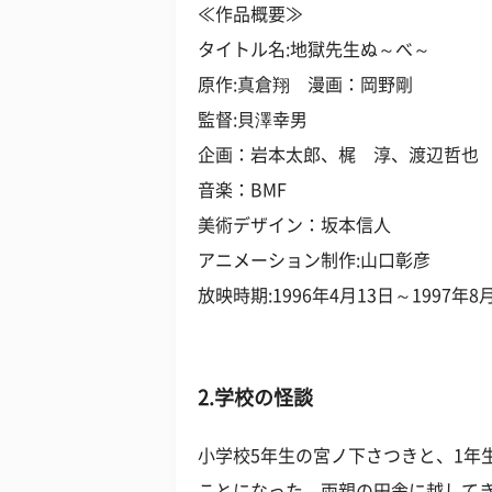
≪作品概要≫
タイトル名:地獄先生ぬ～べ～
原作:真倉翔 漫画：岡野剛
監督:貝澤幸男
企画：岩本太郎、梶 淳、渡辺哲也
音楽：BMF
美術デザイン：坂本信人
アニメーション制作:山口彰彦
放映時期:1996年4月13日～1997年8
2.学校の怪談
小学校5年生の宮ノ下さつきと、1年
ことになった。両親の田舎に越して