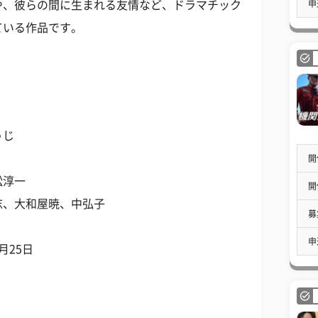
申
や、彼らの間に生まれる友情など、ドラマチック
ている作品です。
うじ
開
松淳一
開
志、大和屋暁、中弘子
募
申
3月25日