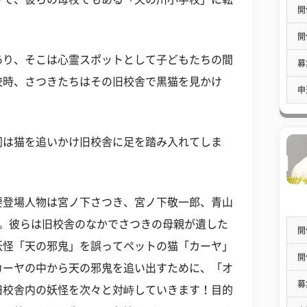
開
開
あり、そこは心霊スポットとして子どもたちの間
募
校時、さつきたちはその旧校舎で黒猫を見かけ
申
同は猫を追いかけ旧校舎に足を踏み入れてしま
要登場人物は宮ノ下さつき、宮ノ下敬一郎、青山
人。彼らは旧校舎のなかでさつきの母親が遺した
開
妖怪「天の邪鬼」を誤ってペットの猫「カーヤ」
開
カーヤの中から天の邪鬼を追い出すために、「オ
募
旧校舎内の妖怪を次々と対峙していきます！目的