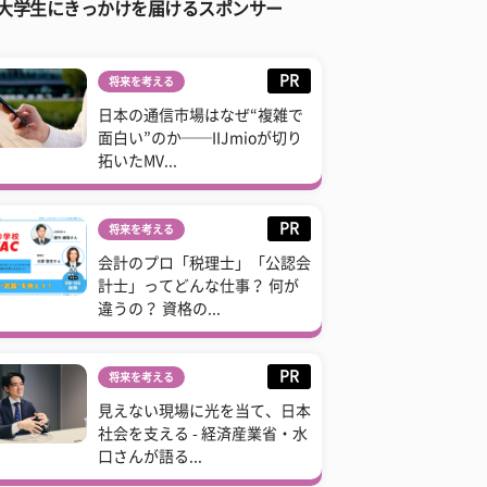
大学生にきっかけを届けるスポンサー
PR
将来を考える
日本の通信市場はなぜ“複雑で
面白い”のか──IIJmioが切り
拓いたMV...
PR
将来を考える
会計のプロ「税理士」「公認会
計士」ってどんな仕事？ 何が
違うの？ 資格の...
PR
将来を考える
見えない現場に光を当て、日本
社会を支える - 経済産業省・水
口さんが語る...