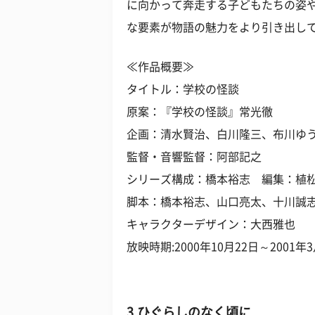
に向かって奔走する子どもたちの姿
な要素が物語の魅力をより引き出し
≪作品概要≫
タイトル：学校の怪談
原案：『学校の怪談』常光徹
企画：清水賢治、白川隆三、布川ゆ
監督・音響監督：阿部記之
シリーズ構成：橋本裕志 編集：植
脚本：橋本裕志、山口亮太、十川誠
キャラクターデザイン：大西雅也
放映時期:2000年10月22日～2001年
3.ひぐらしのなく頃に