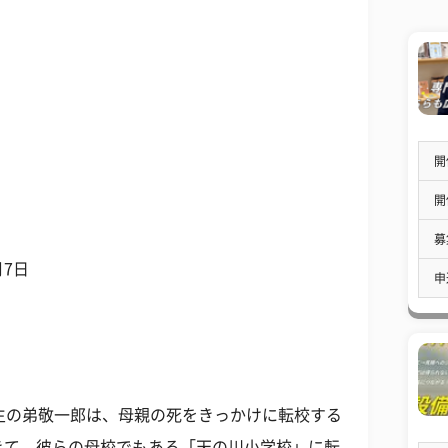
開
開
募
月7日
申
生の弟敬一郎は、母親の死をきっかけに転校する
きて、彼らの母校でもある「天の川小学校」に転