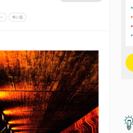
ー
怖い話