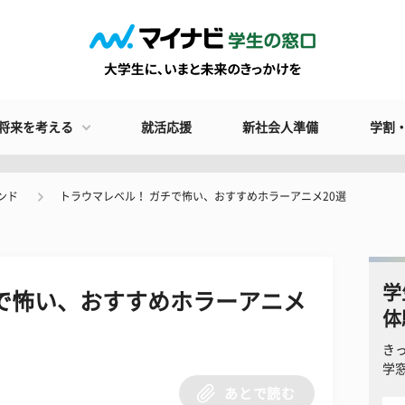
将来を考える
就活応援
新社会人準備
学割
ンド
トラウマレベル！ ガチで怖い、おすすめホラーアニメ20選
学
で怖い、おすすめホラーアニメ
体
き
学
あとで読む