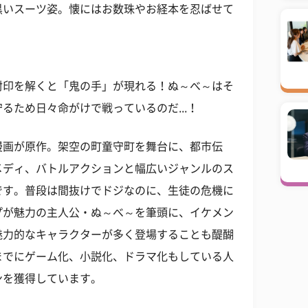
黒いスーツ姿。懐にはお数珠やお経本を忍ばせて
封印を解くと「鬼の手」が現れる！ぬ～べ～はそ
るため日々命がけで戦っているのだ...！
漫画が原作。架空の町童守町を舞台に、都市伝
メディ、バトルアクションと幅広いジャンルのス
です。普段は間抜けでドジなのに、生徒の危機に
プが魅力の主人公・ぬ～べ～を筆頭に、イケメン
魅力的なキャラクターが多く登場することも醍醐
までにゲーム化、小説化、ドラマ化もしている人
ンを獲得しています。