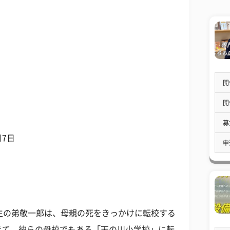
開
開
募
月7日
申
生の弟敬一郎は、母親の死をきっかけに転校する
きて、彼らの母校でもある「天の川小学校」に転