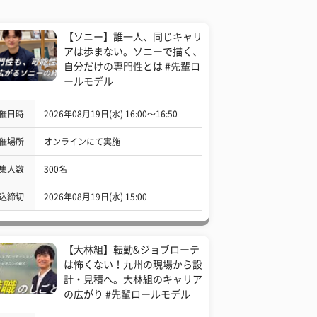
【ソニー】誰一人、同じキャリ
アは歩まない。ソニーで描く、
自分だけの専門性とは #先輩ロ
ールモデル
催日時
2026年08月19日(水) 16:00〜16:50
催場所
オンラインにて実施
集人数
300名
込締切
2026年08月19日(水) 15:00
【大林組】転勤&ジョブローテ
は怖くない！九州の現場から設
計・見積へ。大林組のキャリア
の広がり #先輩ロールモデル