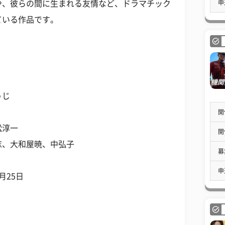
申
や、彼らの間に生まれる友情など、ドラマチック
ている作品です。
うじ
開
松淳一
開
志、大和屋暁、中弘子
募
申
3月25日