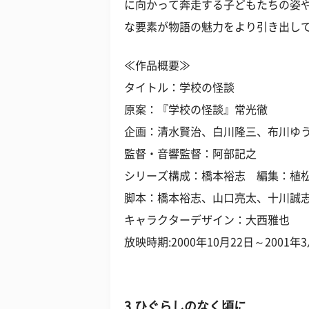
に向かって奔走する子どもたちの姿
な要素が物語の魅力をより引き出し
≪作品概要≫
タイトル：学校の怪談
原案：『学校の怪談』常光徹
企画：清水賢治、白川隆三、布川ゆ
監督・音響監督：阿部記之
シリーズ構成：橋本裕志 編集：植
脚本：橋本裕志、山口亮太、十川誠
キャラクターデザイン：大西雅也
放映時期:2000年10月22日～2001年
3.ひぐらしのなく頃に