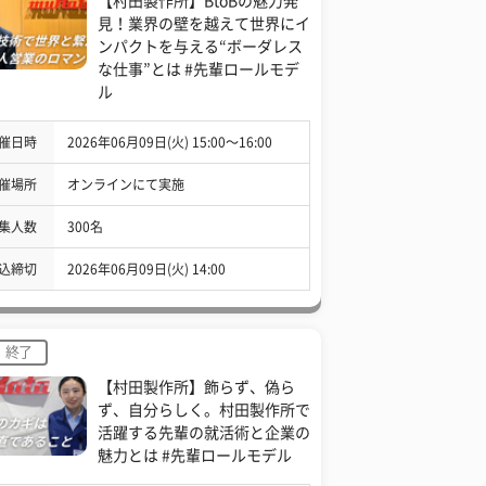
【村田製作所】BtoBの魅力発
見！業界の壁を越えて世界にイ
ンパクトを与える“ボーダレス
な仕事”とは #先輩ロールモデ
ル
催日時
2026年06月09日(火) 15:00〜16:00
催場所
オンラインにて実施
集人数
300名
込締切
2026年06月09日(火) 14:00
終了
【村田製作所】飾らず、偽ら
ず、自分らしく。村田製作所で
活躍する先輩の就活術と企業の
魅力とは #先輩ロールモデル