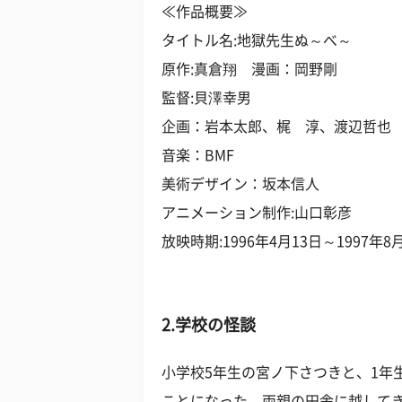
≪作品概要≫
タイトル名:地獄先生ぬ～べ～
原作:真倉翔 漫画：岡野剛
監督:貝澤幸男
企画：岩本太郎、梶 淳、渡辺哲也
音楽：BMF
美術デザイン：坂本信人
アニメーション制作:山口彰彦
放映時期:1996年4月13日～1997年8
2.学校の怪談
小学校5年生の宮ノ下さつきと、1年
ことになった。両親の田舎に越して