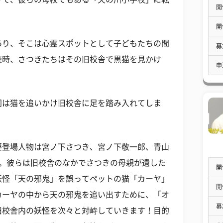
開
開
あり、そこは心霊スポットとして子どもたちの間
募
校時、さつきたちはその旧校舎で黒猫を見かけ
申
同は猫を追いかけ旧校舎に足を踏み入れてしま
要登場人物は宮ノ下さつき、宮ノ下敬一郎、青山
人。彼らは旧校舎のなかでさつきの母親が遺した
開
妖怪「天の邪鬼」を誤ってペットの猫「カーヤ」
開
カーヤの中から天の邪鬼を追い出すために、「オ
募
旧校舎内の妖怪を次々と対峙していきます！目的