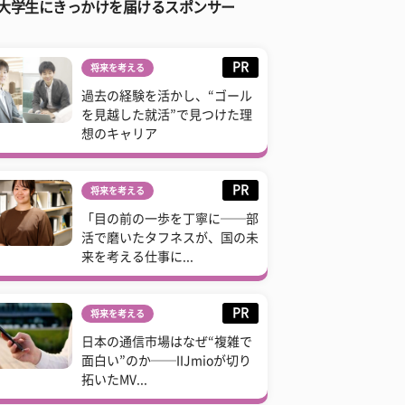
大学生にきっかけを届けるスポンサー
PR
将来を考える
過去の経験を活かし、“ゴール
を見越した就活”で見つけた理
想のキャリア
PR
将来を考える
「目の前の一歩を丁寧に──部
活で磨いたタフネスが、国の未
来を考える仕事に...
PR
将来を考える
日本の通信市場はなぜ“複雑で
面白い”のか──IIJmioが切り
拓いたMV...