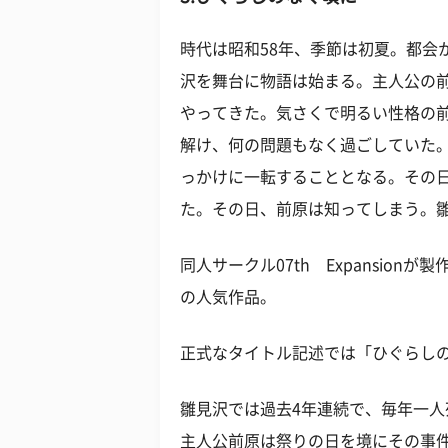
時代は昭和58年、季節は初夏。都会
沢を舞台に物語は始まる。主人公の
やってきた。気さくで明るい性格の
解け、何の問題もなく過ごしていた
っかけに一転することとなる。その
た。その日、前原は知ってしまう。雛
同人サークル07th Expansio
の人気作品。
正式なタイトル記述では「ひぐらし
雛見沢では過去4年連続で、毎年一
主人公前原は祭りの日を境にその事