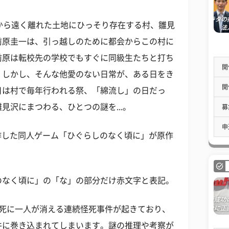
から遠く離れた土地にひっそり存在する村、雛見
前原圭一は、引っ越しのために都会からこの村に
前原は転校先の学校でもすぐに同級生たちと打ち
開
。しかし、そんな他愛のない日常が、ある日をき
開
日は村で毎年行われる祭、「綿流し」の日だっ
見沢にまつわる、ひとつの謎を...。
募
申
nが製作した同人ゲーム「ひぐらしのなく頃に」が原作
のなく頃に」の「な」の部分だけ赤文字と表記。
人死に一人が消える連続怪死事件が起きており、
件に巻き込まれてしまいます。謎の推理や考察が