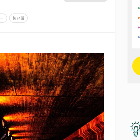
ー
怖い話