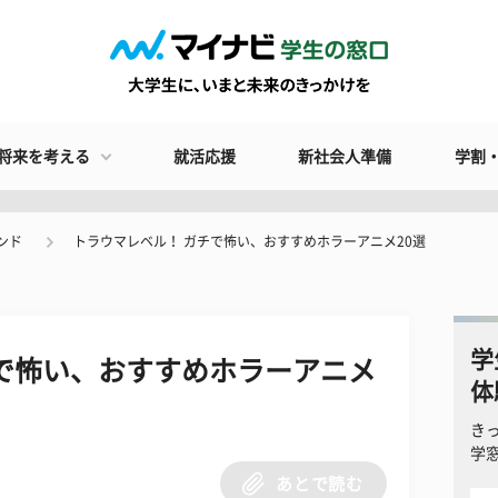
将来を考える
就活応援
新社会人準備
学割
ンド
トラウマレベル！ ガチで怖い、おすすめホラーアニメ20選
学
で怖い、おすすめホラーアニメ
体
き
学
あとで読む