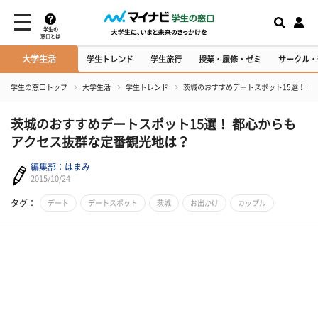
学生の
窓口とは
大学生活
学生トレンド
学生旅行
授業・履修・ゼミ
サークル・
学生の窓口トップ
大学生活
学生トレンド
茨城のおすすめデートスポット15選！ 
茨城のおすすめデートスポット15選！ 都心からも
アクセス抜群な定番観光地は？
編集部：はまみ
2015/10/24
タグ：
デート
デートスポット
茨城
お出かけ
カップル