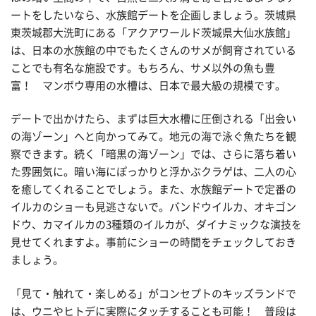
ートをしたいなら、水族館デートを企画しましょう。茨城県
東茨城郡大洗町にある「アクアワールド茨城県大仙水族館」
は、日本の水族館の中でもたくさんのサメが飼育されている
ことでも有名な施設です。もちろん、サメ以外の魚も豊
富！ マンボウ専用の水槽は、日本で最大級の規模です。
デートで出かけたら、まずは巨大水槽に圧倒される「出会い
の海ゾーン」へと向かってみて。地元の海で泳ぐ魚たちを観
察できます。続く「暗黒の海ゾーン」では、さらに落ち着い
た雰囲気に。暗い海にぽっかりと浮かぶクラゲは、二人の心
を癒してくれることでしょう。また、水族館デートで定番の
イルカのショーも見逃さないで。バンドウイルカ、オキゴン
ドウ、カマイルカの3種類のイルカが、ダイナミックな演技を
見せてくれますよ。事前にショーの時間をチェックしておき
ましょう。
「見て・触れて・楽しめる」がコンセプトのキッズランドで
は、ウニやヒトデに実際にタッチすることも可能！ 普段は