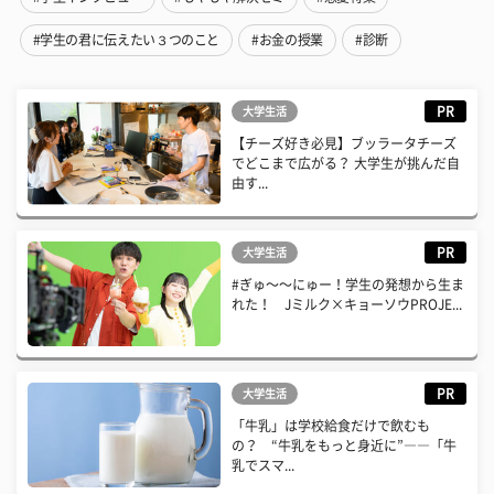
#学生の君に伝えたい３つのこと
#お金の授業
#診断
PR
大学生活
【チーズ好き必見】ブッラータチーズ
でどこまで広がる？ 大学生が挑んだ自
由す...
PR
大学生活
#ぎゅ〜〜にゅー！学生の発想から生ま
れた！ Jミルク×キョーソウPROJE...
PR
大学生活
「牛乳」は学校給食だけで飲むも
の？ “牛乳をもっと身近に”――「牛
乳でスマ...