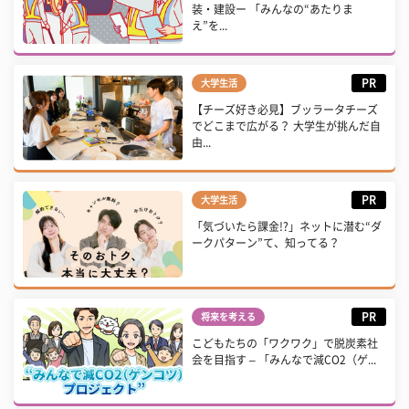
装・建設ー 「みんなの“あたりま
え”を...
PR
大学生活
【チーズ好き必見】ブッラータチーズ
でどこまで広がる？ 大学生が挑んだ自
由...
PR
大学生活
「気づいたら課金!?」ネットに潜む“ダ
ークパターン”て、知ってる？
PR
将来を考える
こどもたちの「ワクワク」で脱炭素社
会を目指す – 「みんなで減CO2（ゲ...