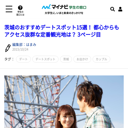
学生の
窓口とは
茨城のおすすめデートスポット15選！ 都心からも
アクセス抜群な定番観光地は？ 3ページ目
編集部：はまみ
2015/10/24
タグ：
デート
デートスポット
茨城
お出かけ
カップル