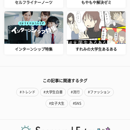
セルフライナーノーツ
もやもや解決ゼミ
インターンシップ特集
すれみの大学生あるある
この記事に関連するタグ
#トレンド
#大学生白書
#流行
#ファッション
#女子大生
#SNS