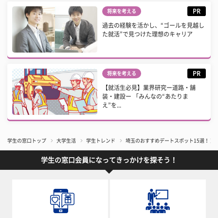
PR
将来を考える
過去の経験を活かし、“ゴールを見越し
た就活”で見つけた理想のキャリア
PR
将来を考える
【就活生必見】業界研究ー道路・舗
装・建設ー 「みんなの“あたりま
え”を...
学生の窓口トップ
大学生活
学生トレンド
埼玉のおすすめデートスポット15選！ 
学生の窓口会員になってきっかけを探そう！