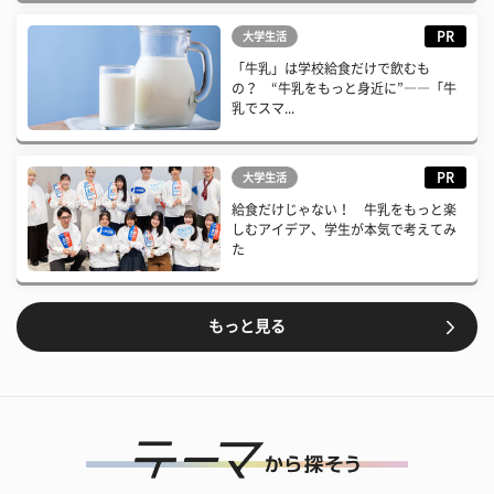
PR
大学生活
「牛乳」は学校給食だけで飲むも
の？ “牛乳をもっと身近に”――「牛
乳でスマ...
PR
大学生活
給食だけじゃない！ 牛乳をもっと楽
しむアイデア、学生が本気で考えてみ
た
もっと見る