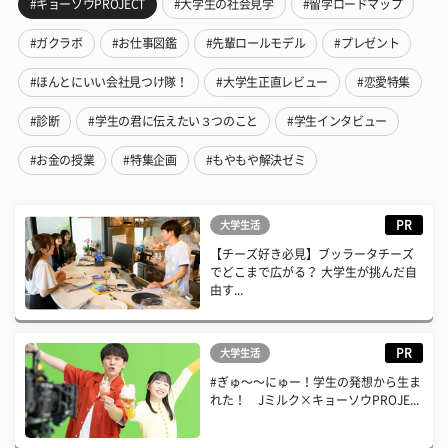
#キョーソウPROJECT
#大学生の社会見学
#留学ロードマップ
#ガクラボ
#お仕事図鑑
#先輩ロールモデル
#プレゼント
#ほんとにいい会社見つけ隊！
#大学生正直レビュー
#恋愛特集
#診断
#学生の君に伝えたい３つのこと
#学生インタビュー
#お金の授業
#特集企画
#もやもや解決ゼミ
PR
大学生活
【チーズ好き必見】ブッラータチーズ
でどこまで広がる？ 大学生が挑んだ自
由す...
PR
大学生活
#ぎゅ〜〜にゅー！学生の発想から生ま
れた！ Jミルク×キョーソウPROJE...