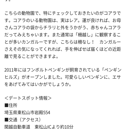
こちらの動物園で、特にチェックしておきたいのがコアラで
す。コアラのいる動物園は、実はレア。運が良ければ、お母
さんコアラの袋からチラリと外をうかがう、赤ちゃんコアラ
だってみえちゃいます。また通常は「柵越し」に観察するこ
とが多いカンガルーですが、こちらは柵なし！ カンガルー
さえその気になってくれれば、手を伸ばせば届くほどの近距
離で見ることができますよ。
2011年にはフンボルトペンギンが飼育されている「ペンギン
ヒルズ」がオープンしました。可愛らしいペンギンに、エサ
をあげてみてはいかがでしょうか。
＜デートスポット情報＞
■住所
埼玉県東松山市岩殿554
■交通（アクセス）
関越自動車道 東松山ICより約10分