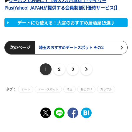
▶
クーポンでお得に！【最大2カ月無料！- デイリー
Plus(Yahoo! JAPANが提供する会員制割引優待サービス)】
デートにも使える！大宮のおすすめ居酒屋15選♪
次のページ
埼玉のおすすめデートスポット その２
1
2
3
タグ：
デート
デートスポット
埼玉
お出かけ
カップル