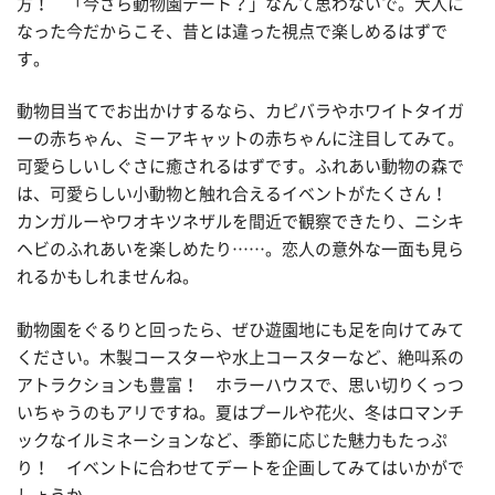
方！ 「今さら動物園デート？」なんて思わないで。大人に
なった今だからこそ、昔とは違った視点で楽しめるはずで
す。
動物目当てでお出かけするなら、カピバラやホワイトタイガ
ーの赤ちゃん、ミーアキャットの赤ちゃんに注目してみて。
可愛らしいしぐさに癒されるはずです。ふれあい動物の森で
は、可愛らしい小動物と触れ合えるイベントがたくさん！
カンガルーやワオキツネザルを間近で観察できたり、ニシキ
ヘビのふれあいを楽しめたり……。恋人の意外な一面も見ら
れるかもしれませんね。
動物園をぐるりと回ったら、ぜひ遊園地にも足を向けてみて
ください。木製コースターや水上コースターなど、絶叫系の
アトラクションも豊富！ ホラーハウスで、思い切りくっつ
いちゃうのもアリですね。夏はプールや花火、冬はロマンチ
ックなイルミネーションなど、季節に応じた魅力もたっぷ
り！ イベントに合わせてデートを企画してみてはいかがで