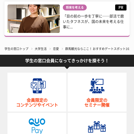
PR
将来を考える
「目の前の一歩を丁寧に──部活で磨
いたタフネスが、国の未来を考える仕
事に...
学生の窓口トップ
大学生活
恋愛
群馬観光ならここ！ おすすめデートスポット16選
学生の窓口会員になってきっかけを探そう！
会員限定の
会員限定の
コンテンツやイベント
セミナー開催