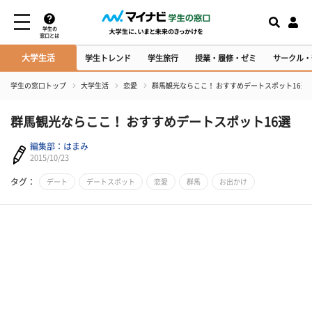
学生の
窓口とは
大学生活
学生トレンド
学生旅行
授業・履修・ゼミ
サークル・
学生の窓口トップ
大学生活
恋愛
群馬観光ならここ！ おすすめデートスポット16選
群馬観光ならここ！ おすすめデートスポット16選
編集部：はまみ
2015/10/23
タグ：
デート
デートスポット
恋愛
群馬
お出かけ