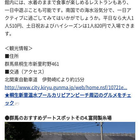
館内には、水着のままで食事が楽しめるレストランもあり、
一日中遊ぶことも可能です。南国での海水浴気分で、一日ア
クティブに過ごしてみてはいかがでしょうか。平日なら大人1
人510円、土日祝およびハイシーズンは1人820円で入場できま
す。
＜観光情報＞
■住所
群馬県桐生市新里町野461
■交通（アクセス）
北関東自動車道 伊勢崎ICより約15分
http://www.city.kiryu.gunma.jp/web/home.nsf/10721e...
★桐生新里温水プールカリビアンビーチ周辺のグルメをチェ
ック
●群馬のおすすめデートスポットその
4.富岡製糸場