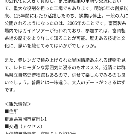
の近代化に大きく貢献し、また絹産業の革新や交流におい
て、重大な役割を担った工場でもあります。明治5年の創業以
来、115年間にわたり活躍したのち、操業は停止。一般の人に
公開されるようになったのは、2005年のことです。富岡製糸
場内ではガイドツアーが行われており、参加すれば、富岡製
糸場の歴史をより詳しく知ることが可能。歴史ある技術と文
化に、思いを馳せてみてはいかがでしょうか。
また、赤レンガで積み上げられた異国情緒あふれる建物を見
て、レトロモダンな雰囲気に浸るのもオススメ。近隣には群
馬県立自然史博物館もあるので、併せて楽しんでみるのも良
いでしょう。普段とは一味違う、大人のデートができるはず
です。
＜観光情報＞
■住所
群馬県富岡市富岡1-1
■交通（アクセス）
上信越自動車道 富岡ICより約10分