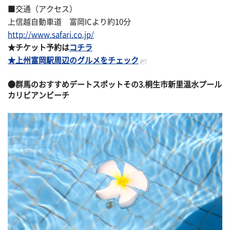
■交通（アクセス）
上信越自動車道 富岡ICより約10分
http://www.safari.co.jp/
★チケット予約は
コチラ
★上州富岡駅周辺のグルメをチェック
●群馬のおすすめデートスポットその
3.桐生市新里温水プール
カリビアンビーチ