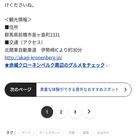
けくださいね。
＜観光情報＞
■住所
群馬県前橋市苗ヶ島町2331
■交通（アクセス）
北関東自動車道 伊勢崎ICより約30分
http://akagi-kronenberg.jp/
★赤城クローネンベルク周辺のグルメをチェック
次のページ
貴重な体験ができる意外なおすすめスポット
1
2
3
タグ：
デート
デートスポット
恋愛
群馬
お出かけ