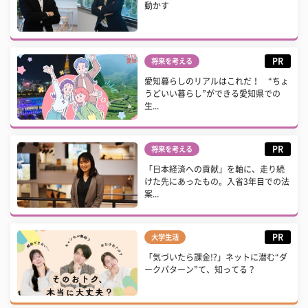
動かす
PR
将来を考える
愛知暮らしのリアルはこれだ！ “ちょ
うどいい暮らし”ができる愛知県での
生...
PR
将来を考える
「日本経済への貢献」を軸に、走り続
けた先にあったもの。入省3年目での法
案...
PR
大学生活
「気づいたら課金!?」ネットに潜む“ダ
ークパターン”て、知ってる？