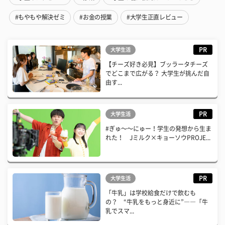
#もやもや解決ゼミ
#お金の授業
#大学生正直レビュー
PR
大学生活
【チーズ好き必見】ブッラータチーズ
でどこまで広がる？ 大学生が挑んだ自
由す...
PR
大学生活
#ぎゅ〜〜にゅー！学生の発想から生ま
れた！ Jミルク×キョーソウPROJE...
PR
大学生活
「牛乳」は学校給食だけで飲むも
の？ “牛乳をもっと身近に”――「牛
乳でスマ...