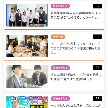
PR
将来を考える
新卒社員の3年以内の離職率約4% イン
フラを“錆び”から守るナカボーテッ...
PR
大学生活
【チーズ好き必見】ブッラータチーズ
でどこまで広がる？ 大学生が挑んだ自
由...
PR
将来を考える
過去の経験を活かし、“ゴールを見越し
た就活”で見つけた理想のキャリア
PR
将来を考える
一人で悩んでいた就活を、相談しなが