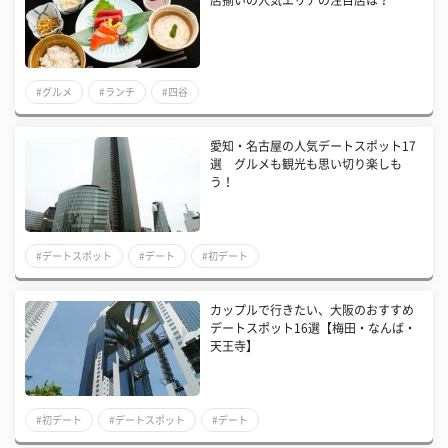
店揃いの人気エリアの注目店は？
#グルメ
#ランチ
#四谷
愛知・名古屋の人気デートスポット17
選 グルメも観光も思い切り楽しも
う！
#デートスポット
#デート
#初デート
カップルで行きたい、大阪のおすすめ
デートスポット16選【梅田・なんば・
天王寺】
#初デート
#デートスポット
#デート