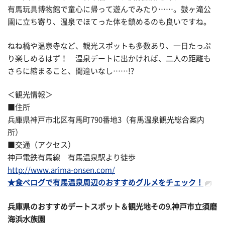
有馬玩具博物館で童心に帰って遊んでみたり……。鼓ヶ滝公
園に立ち寄り、温泉でほてった体を鎮めるのも良いですね。
ねね橋や温泉寺など、観光スポットも多数あり、一日たっぷ
り楽しめるはず！ 温泉デートに出かければ、二人の距離も
さらに縮まること、間違いなし……!?
＜観光情報＞
■住所
兵庫県神戸市北区有馬町790番地3（有馬温泉観光総合案内
所）
■交通（アクセス）
神戸電鉄有馬線 有馬温泉駅より徒歩
http://www.arima-onsen.com/
★食べログで有馬温泉周辺のおすすめグルメをチェック！
兵庫県のおすすめデートスポット＆観光地その
9.神戸市立須磨
海浜水族園