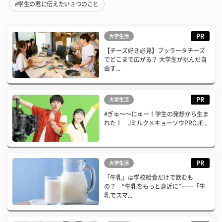
#学生の君に伝えたい３つのこと
PR
大学生活
【チーズ好き必見】ブッラータチーズ
でどこまで広がる？ 大学生が挑んだ自
由す...
PR
大学生活
#ぎゅ〜〜にゅー！学生の発想から生ま
れた！ Jミルク×キョーソウPROJE...
PR
大学生活
「牛乳」は学校給食だけで飲むも
の？ “牛乳をもっと身近に”――「牛
乳でスマ...