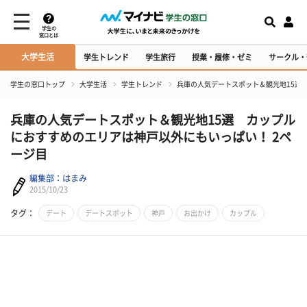
学生の
窓口とは
大学生活
学生トレンド
学生旅行
授業・履修・ゼミ
サークル・
学生の窓口トップ
大学生活
学生トレンド
兵庫の人気デートスポット＆観光地15選
兵庫の人気デートスポット＆観光地15選 カップル
におすすめのエリアは神戸以外にもいっぱい！ 2ペ
ージ目
編集部：はまみ
2015/10/23
タグ：
デート
デートスポット
神戸
お出かけ
カップル