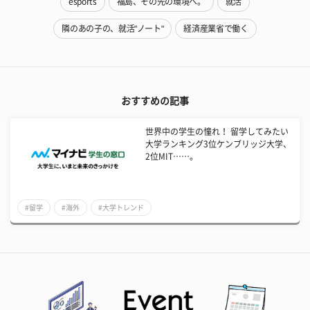
esports
福島、その先の環境へ。
就活
隣のあの子の、就活"ノート"
経済産業省で働く
おすすめの記事
世界中の学生の憧れ！ 留学してみたい
大学ランキング3位ケンブリッジ大学、
2位MIT……。
#留学
#海外
#大学トレンド