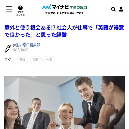
学生の
窓口とは
意外と使う機会ある!? 社会人が仕事で「英語が得意
で良かった」と思った経験
学生の窓口編集部
2015/10/21
タグ：
英語
海外
仕事