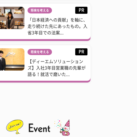
PR
将来を考える
「日本経済への貢献」を軸に、
走り続けた先にあったもの。入
省3年目での法案...
PR
将来を考える
【ディーエムソリューション
ズ】入社3年目営業職の先輩が
語る！就活で磨いた...