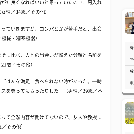
員が仲良くなればいいと思っていたので、肩入れ
女性／34歳／その他）
くっていきますが、コンパとかが苦手だと、出会
／機械・精密機器）
開
までに比べ、人との出会いが増えた分顔と名前を
開
21歳／その他）
募
てごはんを満足に食べられない時があった。一時
申
スを奢ってもらったりした。（男性／29歳／不
まって全然内容が聞けてないので、友人や教授に
歳／その他）