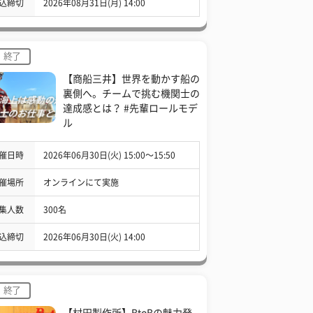
込締切
2026年08月31日(月) 14:00
終了
【商船三井】世界を動かす船の
裏側へ。チームで挑む機関士の
達成感とは？ #先輩ロールモデ
ル
催日時
2026年06月30日(火) 15:00〜15:50
催場所
オンラインにて実施
集人数
300名
込締切
2026年06月30日(火) 14:00
終了
【村田製作所】BtoBの魅力発