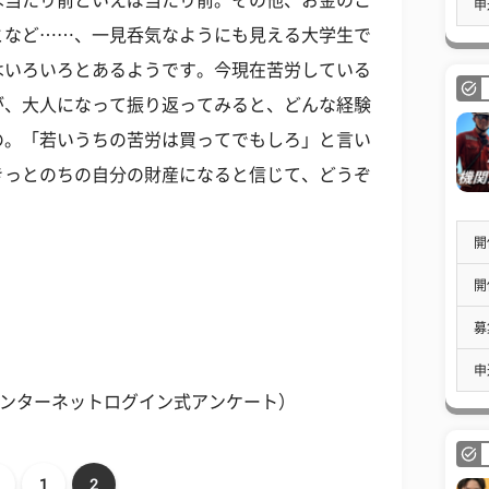
は当たり前といえば当たり前。その他、お金のこ
申
となど……、一見呑気なようにも見える大学生で
はいろいろとあるようです。今現在苦労している
が、大人になって振り返ってみると、どんな経験
の。「若いうちの苦労は買ってでもしろ」と言い
きっとのちの自分の財産になると信じて、どうぞ
開
開
募
申
インターネットログイン式アンケート）
1
2