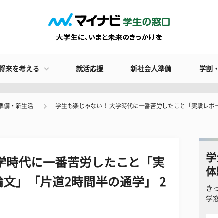
将来を考える
就活応援
新社会人準備
学割
準備・新生活
学生も楽じゃない！ 大学時代に一番苦労したこと「実験レポ
学
学時代に一番苦労したこと「実
体
文」「片道2時間半の通学」 2
き
学