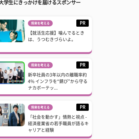
大学生にきっかけを届けるスポンサー
PR
将来を考える
【就活生応援】噛んでるとき
は、うつむきづらいよ。
PR
将来を考える
新卒社員の3年以内の離職率約
4% インフラを“錆び”から守る
ナカボーテッ...
PR
将来を考える
「社会を動かす」情熱と視点 -
経済産業省の若手職員が語るキ
ャリアと経験