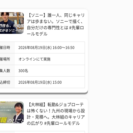
【ソニー】誰一人、同じキャリ
アは歩まない。ソニーで描く、
自分だけの専門性とは #先輩ロ
ールモデル
催日時
2026年08月19日(水) 16:00〜16:50
催場所
オンラインにて実施
集人数
300名
込締切
2026年08月19日(水) 15:00
【大林組】転勤&ジョブローテ
は怖くない！九州の現場から設
計・見積へ。大林組のキャリア
の広がり #先輩ロールモデル