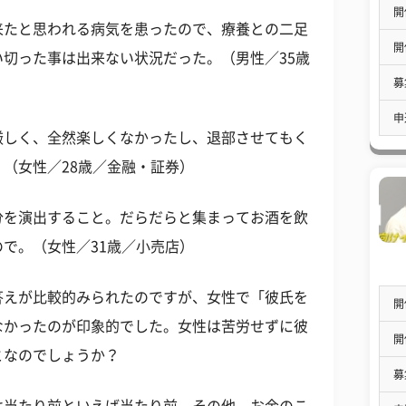
開
来たと思われる病気を患ったので、療養との二足
開
切った事は出来ない状況だった。（男性／35歳
募
申
厳しく、全然楽しくなかったし、退部させてもく
（女性／28歳／金融・証券）
分を演出すること。だらだらと集まってお酒を飲
で。（女性／31歳／小売店）
答えが比較的みられたのですが、女性で「彼氏を
開
なかったのが印象的でした。女性は苦労せずに彼
開
となのでしょうか？
募