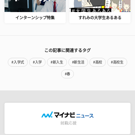
インターンシップ特集
すれみの大学生あるある
この記事に関連するタグ
#入学式
#入学
#新入生
#新生活
#高校
#高校生
#春