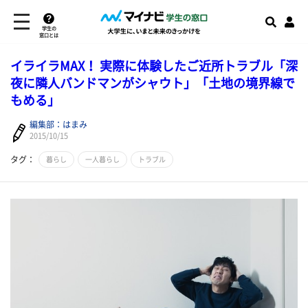
学生の
窓口とは
イライラMAX！ 実際に体験したご近所トラブル「深
夜に隣人バンドマンがシャウト」「土地の境界線で
もめる」
編集部：はまみ
2015/10/15
タグ：
暮らし
一人暮らし
トラブル