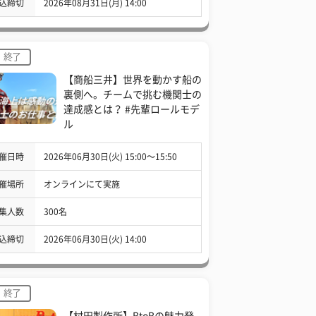
込締切
2026年08月31日(月) 14:00
終了
【商船三井】世界を動かす船の
裏側へ。チームで挑む機関士の
達成感とは？ #先輩ロールモデ
ル
催日時
2026年06月30日(火) 15:00〜15:50
催場所
オンラインにて実施
集人数
300名
込締切
2026年06月30日(火) 14:00
終了
【村田製作所】BtoBの魅力発