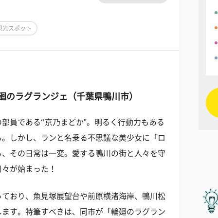
観光スポット
 輪廻のラグランジェ（千葉県鴨川市）
部員である“京乃まどか"。明るく行動力もある
る。しかし、ランと名乗る不思議な美少女に「ロ
ら、その日常は一変。愛する鴨川の街と人々を守
日々が始まった！
っており、魚見塚展望台や前原横渚海岸、鴨川松
します。特筆すべきは、同市が「輪廻のラグラン