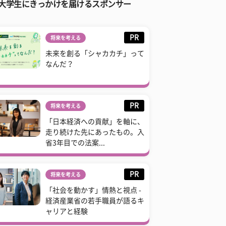
大学生にきっかけを届けるスポンサー
PR
将来を考える
未来を創る「シャカカチ」って
なんだ？
PR
将来を考える
「日本経済への貢献」を軸に、
走り続けた先にあったもの。入
省3年目での法案...
PR
将来を考える
「社会を動かす」情熱と視点 -
経済産業省の若手職員が語るキ
ャリアと経験