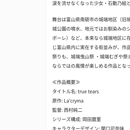
涙を流せなくなった少女・石動乃絵
舞台は富山県南砺市の城端地区（旧
城公園の噴水、地元ではお馴染みの
ボーレ）など、本来なら城端地区に
じ富山県内に実在する街並みが、作
祭りも、城端曳山祭 ・城端むぎや祭
ならではの風情が楽しめる作品とな
≪作品概要≫
タイトル名: true tears
原作: La'cryma
監督: 西村純二
シリーズ構成: 岡田麿里
キャラクターデザイン: 関口可奈味