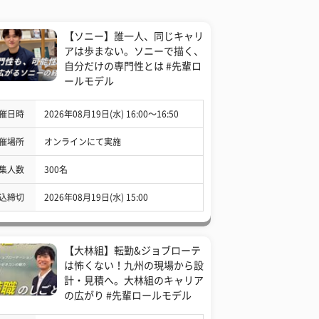
【ソニー】誰一人、同じキャリ
アは歩まない。ソニーで描く、
自分だけの専門性とは #先輩ロ
ールモデル
催日時
2026年08月19日(水) 16:00〜16:50
催場所
オンラインにて実施
集人数
300名
込締切
2026年08月19日(水) 15:00
【大林組】転勤&ジョブローテ
は怖くない！九州の現場から設
計・見積へ。大林組のキャリア
の広がり #先輩ロールモデル