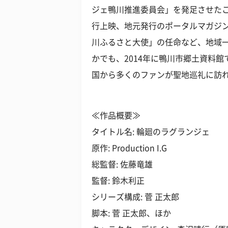
ジェ鴨川推進委員会」を発足させた
行上映、地元発行のポータルマガジ
川ふるさと大使」の任命など、地域一
かでも、2014年に鴨川市郷土資料
国から多くのファンが聖地巡礼に訪
≪作品概要≫
タイトル名: 輪廻のラグランジェ
原作: Production I.G
総監督: 佐藤竜雄
監督: 鈴木利正
シリーズ構成: 菅 正太郎
脚本: 菅 正太郎、ほか