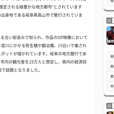
申
推定される緑豊かな地方都市"とされています
の出身地である岐阜県高山市で敢行されていま
れる古い街並みで知られ、作品のOP映像において
る宮川にかかる弥生橋や鍛冶橋、川沿いで催され
スポットが描かれています。岐阜の地方銀行であ
開
る市内の観光客を15万人と想定し、県内の経済効
開
面で話題となりました。
募
申