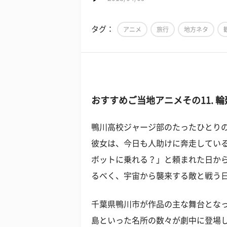
タグ：
アニメ
旅行
地方ネタ
おすすめご当地アニメその
11.
鴨川高校ジャージ部のたったひとりの
彼女は、今日も人助けに奔走してい
ボットに乗れる？」と頼まれた日か
るべく、宇宙から襲来する敵と戦う
千葉県鴨川市が作品の主な舞台とな
島といった名所の数々が劇中に登場