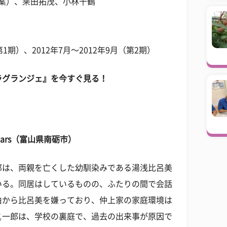
原案）、乘田拓茂、小林千鶴
（第1期）、2012年7月〜2012年9月（第2期）
ラグランジェ』を今すぐ見る！
e tears（富山県南砺市）
郎は、両親を亡くした幼馴染みである湯浅比呂美
いる。同居はしているものの、ふたりの間で会話
由から比呂美を嫌っており、仲上家の家庭環境は
眞一郎は、学校の裏庭で、過去の出来事が原因で