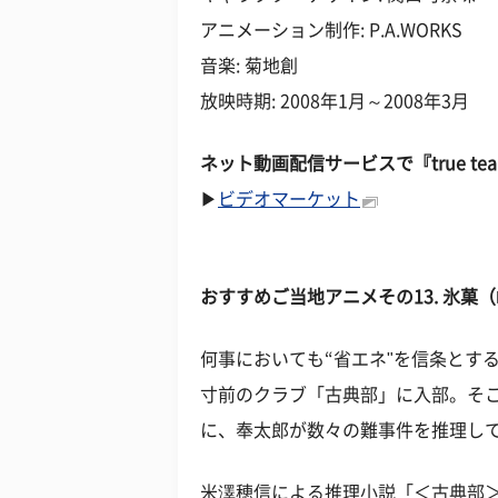
アニメーション制作: P.A.WORKS
音楽: 菊地創
放映時期: 2008年1月～2008年3月
ネット動画配信サービスで『true te
▶
ビデオマーケット
おすすめご当地アニメその
13. 氷
何事においても“省エネ"を信条とす
寸前のクラブ「古典部」に入部。そ
に、奉太郎が数々の難事件を推理し
米澤穂信による推理小説「＜古典部