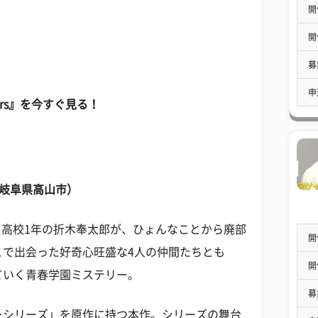
開
開
募
申
ars』を今すぐ見る！
菓（岐阜県高山市）
る高校1年の折木奉太郎が、ひょんなことから廃部
開
こで出会った好奇心旺盛な4人の仲間たちとも
開
ていく青春学園ミステリー。
募
＞シリーズ」を原作に持つ本作。シリーズの舞台