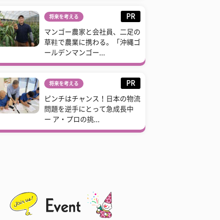
PR
将来を考える
マンゴー農家と会社員、二足の
草鞋で農業に携わる。「沖縄ゴ
ールデンマンゴー...
PR
将来を考える
ピンチはチャンス！日本の物流
問題を逆手にとって急成長中
ー ア・プロの挑...