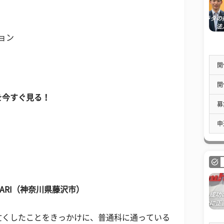
ョン
開
開
を今すぐ見る！
募
申
RI TARI（神奈川県藤沢市）
亡くしたことをきっかけに、普通科に通っている