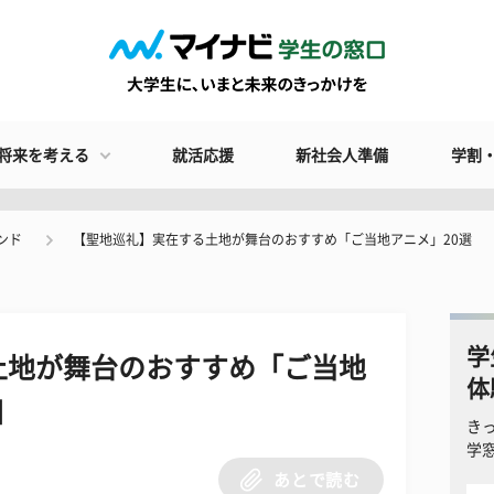
将来を考える
就活応援
新社会人準備
学割
ンド
【聖地巡礼】実在する土地が舞台のおすすめ「ご当地アニメ」20選
学
土地が舞台のおすすめ「ご当地
体
目
き
学
あとで読む