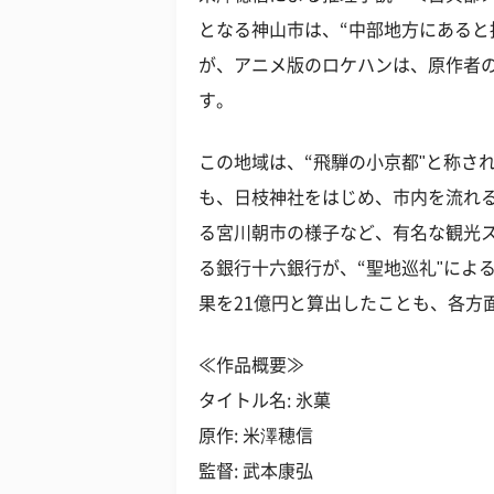
となる神山市は、“中部地方にあると
が、アニメ版のロケハンは、原作者
す。
この地域は、“飛騨の小京都"と称さ
も、日枝神社をはじめ、市内を流れ
る宮川朝市の様子など、有名な観光
る銀行十六銀行が、“聖地巡礼"によ
果を21億円と算出したことも、各方
≪作品概要≫
タイトル名: 氷菓
原作: 米澤穂信
監督: 武本康弘