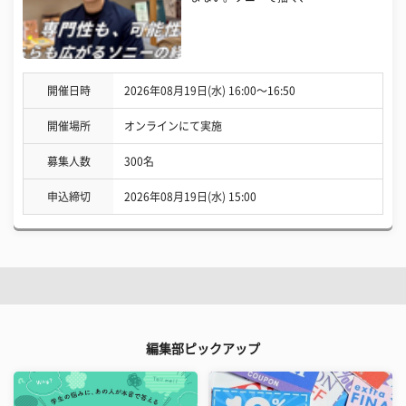
開催日時
2026年08月19日(水) 16:00〜16:50
開催場所
オンラインにて実施
募集人数
300名
申込締切
2026年08月19日(水) 15:00
編集部ピックアップ