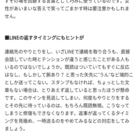
ずその場を回避する言葉として巧みに使っているのです。女
性があいまいな答えで笑ってごまかす時は要注意かもしれま
せん。
■LINEの返すタイミングにもヒントが
連絡先のやりとりをし、いざLINEで連絡を取り合うも、直接
会話していた時とテンションが違うと感じたことがある人も
いるのではないでしょうか。既読はついていてもすぐに反応
はなし、もしかして脈あり？ と思った矢先に"うん"など端的こ
としか送ってこない。スタンプもなければ、ちょっとした文
章もない場合は、とりあえず返していると思ったほうが懸命
です。このサインを見逃してしまい、何度もやりとりをする
とその先に待っているのは、もちろん既読無視。こうなって
しまうと修復もできなくなります。返事が返ってくるタイミ
ングを見極め、一時送るのをやめてみるなどの対応をしてみ
ましょう。