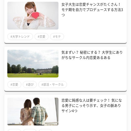
女子大生は恋愛チャンスがたくさん！
モテ期を自力でプロデュースする方法3
つ
#大学トレンド
#恋愛
#モテ
気まずい？ 秘密にする？ 大学生にあり
がちなサークル内恋愛あるある
#恋愛
#遊び
#部活・サークル
恋愛に鈍感な人は要チェック！ 気にな
る男子にこっそり示す、女子の脈あり
サイン4つ