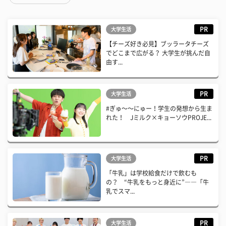
PR
大学生活
【チーズ好き必見】ブッラータチーズ
でどこまで広がる？ 大学生が挑んだ自
由す...
PR
大学生活
#ぎゅ〜〜にゅー！学生の発想から生ま
れた！ Jミルク×キョーソウPROJE...
PR
大学生活
「牛乳」は学校給食だけで飲むも
の？ “牛乳をもっと身近に”――「牛
乳でスマ...
PR
大学生活