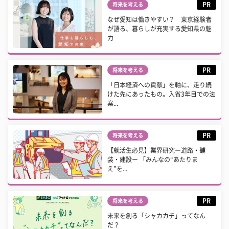
PR
将来を考える
なぜ愛知は働きやすい？ 東京経験者
が語る、暮らしが充実する愛知県の魅
力
PR
将来を考える
「日本経済への貢献」を軸に、走り続
けた先にあったもの。入省3年目での法
案...
PR
将来を考える
【就活生必見】業界研究ー道路・舗
装・建設ー 「みんなの“あたりま
え”を...
PR
将来を考える
未来を創る「シャカカチ」ってなん
だ？