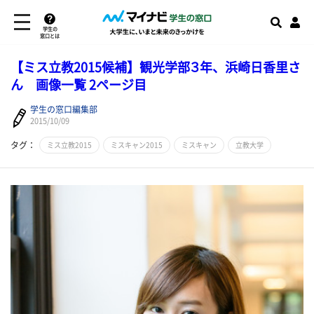
学生の
窓口とは
【ミス立教2015候補】観光学部３年、浜崎日香里さ
ん 画像一覧 2ページ目
学生の窓口編集部
2015/10/09
タグ：
ミス立教2015
ミスキャン2015
ミスキャン
立教大学