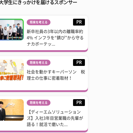
大学生にきっかけを届けるスポンサー
PR
将来を考える
新卒社員の3年以内の離職率約
4% インフラを“錆び”から守る
ナカボーテッ...
PR
将来を考える
社会を動かすキーパーソン 税
理士の仕事に密着取材！
PR
将来を考える
【ディーエムソリューション
ズ】入社3年目営業職の先輩が
語る！就活で磨いた...