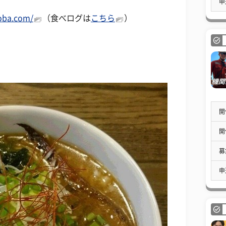
申
soba.com/
（食べログは
こちら
）
開
開
募
申