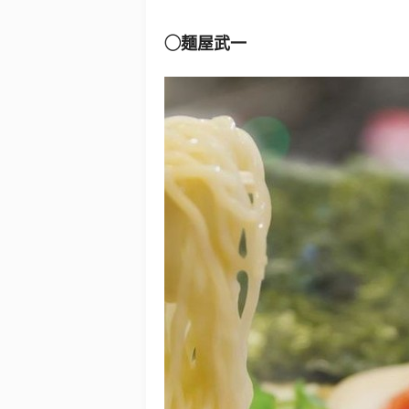
◯麺屋武一