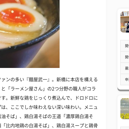
開
開
募
ファンの多い『麺屋武一』。新橋に本店を構える
申
」と「ラーメン屋さん」の2つ分野の職人がコラ
です。新鮮な鶏をじっくり煮込んで、ドロドロに
プは、ここでしか味わえない深い味わい。メニュ
醤油そば」、鶏白湯そばの王道「濃厚鶏白湯そ
麺「比内地鶏の白湯そば」、鶏白湯スープと鶏骨