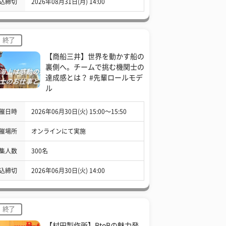
込締切
2026年08月31日(月) 14:00
終了
【商船三井】世界を動かす船の
裏側へ。チームで挑む機関士の
達成感とは？ #先輩ロールモデ
ル
催日時
2026年06月30日(火) 15:00〜15:50
催場所
オンラインにて実施
集人数
300名
込締切
2026年06月30日(火) 14:00
終了
【村田製作所】BtoBの魅力発