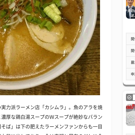
開
開
募
申
い実力派ラーメン店「カシムラ」。魚のアラを焼
と濃厚な鶏白湯スープのＷスープが絶妙なバラン
湯そば」は下の肥えたラーメンファンからも一目