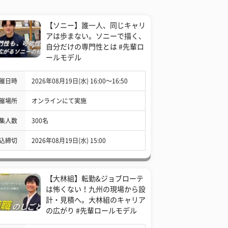
【ソニー】誰一人、同じキャリ
アは歩まない。ソニーで描く、
自分だけの専門性とは #先輩ロ
ールモデル
催日時
2026年08月19日(水) 16:00〜16:50
催場所
オンラインにて実施
集人数
300名
込締切
2026年08月19日(水) 15:00
【大林組】転勤&ジョブローテ
は怖くない！九州の現場から設
計・見積へ。大林組のキャリア
の広がり #先輩ロールモデル