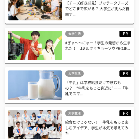
【チーズ好き必見】ブッラータチーズ
でどこまで広がる？ 大学生が挑んだ自
由す...
PR
大学生活
#ぎゅ〜〜にゅー！学生の発想から生ま
れた！ Jミルク×キョーソウPROJE...
PR
大学生活
「牛乳」は学校給食だけで飲むも
の？ “牛乳をもっと身近に”――「牛
乳でスマ...
PR
大学生活
給食だけじゃない！ 牛乳をもっと楽
しむアイデア、学生が本気で考えてみ
た