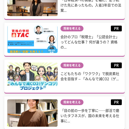
けた先にあったもの。入省3年目での法
案...
PR
将来を考える
会計のプロ「税理士」「公認会計士」
ってどんな仕事？ 何が違うの？ 資格
の...
PR
将来を考える
こどもたちの「ワクワク」で脱炭素社
会を目指す – 「みんなで減CO2（ゲ...
PR
将来を考える
「目の前の一歩を丁寧に──部活で磨
いたタフネスが、国の未来を考える仕
事に...