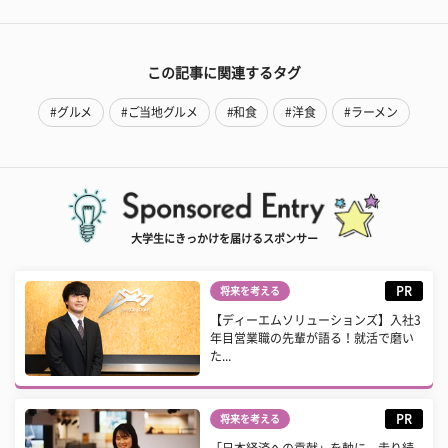
この記事に関連するタグ
#グルメ
#ご当地グルメ
#和食
#洋食
#ラーメン
大学生にきっかけを届けるスポンサー
PR
将来を考える
【ディーエムソリューションズ】入社3
年目営業職の先輩が語る！就活で磨い
た...
PR
将来を考える
「日本経済への貢献」を軸に、走り続