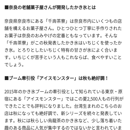
■
奈良の老舗菓子屋さんが開発したかき氷とは
奈良県奈良市にある「千壽茶寮」は奈良市内にいくつもの店
舗を構えるお菓子屋さん。ひとつひとつ丁寧に手作りされた
お菓子は奈良のおみやげの定番ともなっています。そんな
「千壽茶寮」がこの秋発表したかき氷はいちじくを使ったか
き氷。とろりとしたいちじく特有の甘さが氷によく合いま
す。いちじくが苦手という人もこれならば、食べやすいこと
でしょう。
■
ブーム牽引役「アイスモンスター」は秋も絶好調！
2015年のかき氷ブームの牽引役として知られている東京・原
宿にある「アイスモンスター」ではこの夏2,500人もの行列が
できたことでも評判になりました。台湾生まれのこちらのお
店は秋になっても絶好調で、新シリーズを続々と発表してい
ます。秋には秋らしい烏龍茶のかき氷など、少し落ち着いた
趣のある商品に人気が集中するのではないかと言われていま