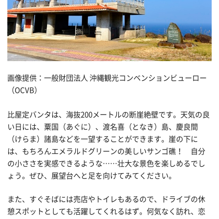
画像提供：一般財団法人 沖縄観光コンベンションビューロー
（OCVB）
比屋定バンタは、海抜200メートルの断崖絶壁です。天気の良
い日には、粟国（あぐに）、渡名喜（となき）島、慶良間
（けらま）諸島などを一望することができます。崖の下に
は、もちろんエメラルドグリーンの美しいサンゴ礁！ 自分
の小ささを実感できるような……壮大な景色を楽しめるでし
ょう。ぜひ、展望台へと足を向けてみてください。
また、すぐそばには売店やトイレもあるので、ドライブの休
憩スポットとしても活躍してくれるはず。何気なく訪れ、恋