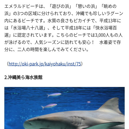
エメラルドビーチは、「遊びの浜」「憩いの浜」「眺めの
浜」の3つの区域に分けられており、沖縄でも珍しいラグーン
内にあるビーチです。水質の良さもピカイチで、平成13年に
は「水浴場八十八選」、そして平成18年には「快水浴場百
選」に認定されています。こちらのビーチでは3,000人もの人
が泳げるので、人気シーズンに訪れても安心！ 水着姿で存
分に、二人の時間を楽しんでみてください。
（
http://oki-park.jp/kaiyohaku/inst/75
）
2.沖縄美ら海水族館