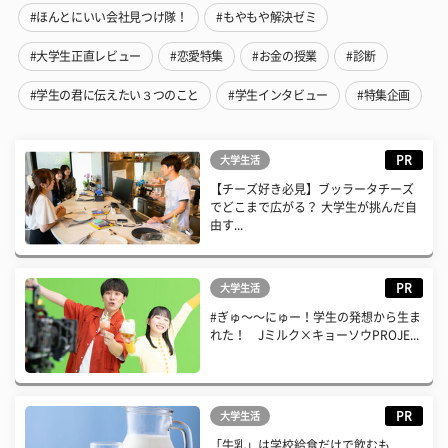
#ほんとにいい会社見つけ隊！
#もやもや解決ゼミ
#大学生正直レビュー
#恋愛特集
#お金の授業
#診断
#学生の君に伝えたい３つのこと
#学生インタビュー
#特集企画
PR
大学生活
【チーズ好き必見】ブッラータチーズ
でどこまで広がる？ 大学生が挑んだ自
由す...
PR
大学生活
#ぎゅ〜〜にゅー！学生の発想から生ま
れた！ Jミルク×キョーソウPROJE...
PR
大学生活
「牛乳」は学校給食だけで飲むも