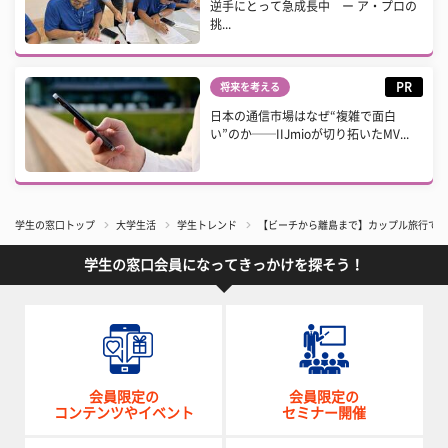
逆手にとって急成長中 ー ア・プロの
挑...
PR
将来を考える
日本の通信市場はなぜ“複雑で面白
い”のか──IIJmioが切り拓いたMV...
学生の窓口トップ
大学生活
学生トレンド
【ビーチから離島まで】カップル旅行で絶
学生の窓口会員になってきっかけを探そう！
会員限定の
会員限定の
コンテンツやイベント
セミナー開催