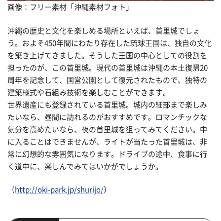
画像：フリー素材「沖縄素材フォト」
沖縄の歴史と文化を楽しめる場所といえば、首里城でしょ
う。およそ450年間にわたり存在した琉球王国は、独自の文化
を築き上げてきました。そうした王国の中心としての役割を
担ったのが、この首里城。現代の首里城は沖縄の本土復帰20
周年を記念して、国営公園として復元されたもので、独特の
建築様式や石組み技術を楽しむことができます。
世界遺産にも登録されている首里城。城内の細部まで楽しみ
たいなら、昼間に訪れるのがおすすめです。ロマンチックな
気分を高めたいなら、夜の首里城を狙ってみてください。中
に入ることはできませんが、ライトが当たった首里城は、非
常に幻想的な雰囲気になります。ドライブの途中、食事に行
く道中に、楽しんでみてはいかがでしょうか。
（
http://oki-park.jp/shurijo/
）