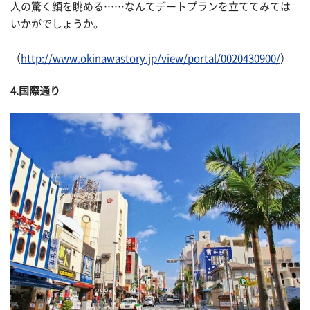
人の驚く顔を眺める……なんてデートプランを立ててみては
いかがでしょうか。
（
http://www.okinawastory.jp/view/portal/0020430900/
）
4.国際通り