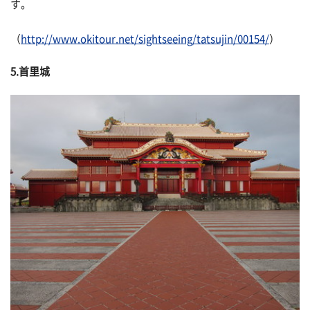
す。
（
http://www.okitour.net/sightseeing/tatsujin/00154/
）
5.首里城