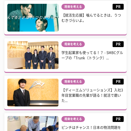
PR
将来を考える
【就活生応援】噛んでるときは、うつ
むきづらいよ。
PR
将来を考える
学生起業家も使ってる！？ - SMBCグル
ープの「Trunk（トランク）...
PR
将来を考える
【ディーエムソリューションズ】入社3
年目営業職の先輩が語る！就活で磨い
た...
PR
将来を考える
ピンチはチャンス！日本の物流問題を