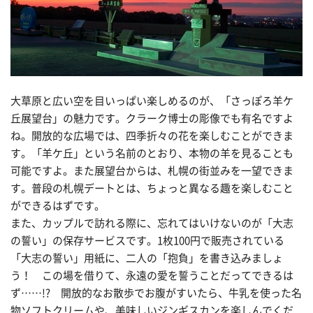
大草原と広い空を目いっぱい楽しめるのが、「さっぽろ羊ケ
丘展望台」の魅力です。クラーク博士の彫像でも有名ですよ
ね。開放的な広場では、四季折々の花を楽しむことができま
す。「羊ケ丘」という名前のとおり、本物の羊を見ることも
可能ですよ。また展望台からは、札幌の街並みを一望できま
す。普段の札幌デートとは、ちょっと異なる趣を楽しむこと
ができるはずです。
また、カップルで訪れる際に、忘れてはいけないのが「大志
の誓い」の保存サービスです。1枚100円で販売されている
「大志の誓い」用紙に、二人の「抱負」を書き込みましょ
う！ この場を借りて、永遠の愛を誓うことだってできるは
ず……!? 開放的なお散歩でお腹がすいたら、牛乳を使った名
物ソフトクリームや、美味しいジンギスカンを楽しんでくだ