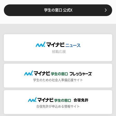
学生の窓口 公式X
学生のための社会人準備応援サイト
合宿免許が申込める情報サイト