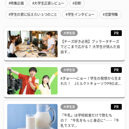
#特集企画
#大学生正直レビュー
#診断
#学生の君に伝えたい３つのこと
#学生インタビュー
#恋愛特集
PR
大学生活
【チーズ好き必見】ブッラータチーズ
でどこまで広がる？ 大学生が挑んだ自
由す...
PR
大学生活
#ぎゅ〜〜にゅー！学生の発想から生ま
れた！ Jミルク×キョーソウPROJE...
PR
大学生活
「牛乳」は学校給食だけで飲むも
の？ “牛乳をもっと身近に”――「牛
乳でスマ...