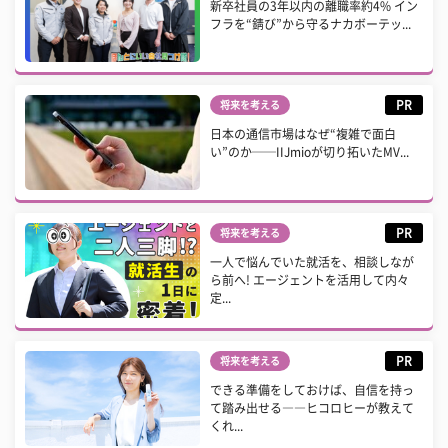
新卒社員の3年以内の離職率約4% イン
フラを“錆び”から守るナカボーテッ...
PR
将来を考える
日本の通信市場はなぜ“複雑で面白
い”のか──IIJmioが切り拓いたMV...
PR
将来を考える
一人で悩んでいた就活を、相談しなが
ら前へ! エージェントを活用して内々
定...
PR
将来を考える
できる準備をしておけば、自信を持っ
て踏み出せる――ヒコロヒーが教えて
くれ...