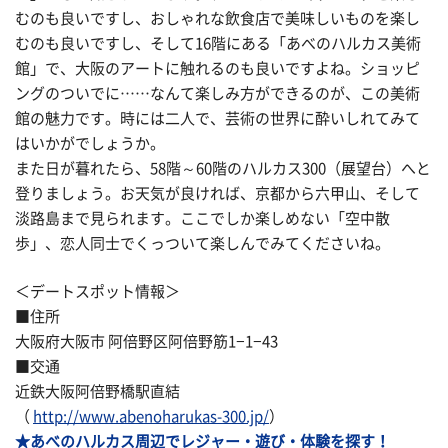
むのも良いですし、おしゃれな飲食店で美味しいものを楽し
むのも良いですし、そして16階にある「あべのハルカス美術
館」で、大阪のアートに触れるのも良いですよね。ショッピ
ングのついでに……なんて楽しみ方ができるのが、この美術
館の魅力です。時には二人で、芸術の世界に酔いしれてみて
はいかがでしょうか。
また日が暮れたら、58階～60階のハルカス300（展望台）へと
登りましょう。お天気が良ければ、京都から六甲山、そして
淡路島まで見られます。ここでしか楽しめない「空中散
歩」、恋人同士でくっついて楽しんでみてくださいね。
＜デートスポット情報＞
■住所
大阪府大阪市 阿倍野区阿倍野筋1−1−43
■交通
近鉄大阪阿倍野橋駅直結
（
http://www.abenoharukas-300.jp/
）
★あべのハルカス周辺でレジャー・遊び・体験を探す！