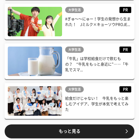
PR
大学生活
#ぎゅ〜〜にゅー！学生の発想から生ま
れた！ Jミルク×キョーソウPROJE...
PR
大学生活
「牛乳」は学校給食だけで飲むも
の？ “牛乳をもっと身近に”――「牛
乳でスマ...
PR
大学生活
給食だけじゃない！ 牛乳をもっと楽
しむアイデア、学生が本気で考えてみ
た
もっと見る