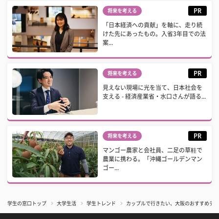
PR
将来を考える
「日本経済への貢献」を軸に、走り続
けた先にあったもの。入省3年目での法
案...
PR
将来を考える
見えない現場に光を当て、日本社会を
支える - 経済産業省・水口さんが語る...
PR
将来を考える
マンゴー農家と会社員、二足の草鞋で
農業に携わる。「沖縄ゴールデンマン
ゴー...
学生の窓口トップ
大学生活
学生トレンド
カップルで行きたい、大阪のおすすめデー