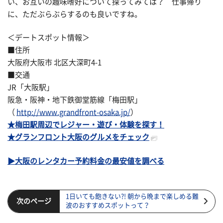
い、お互いの趣味嗜好について探ってみては？ 仕事帰り
に、ただぶらぶらするのも良いですね。
＜デートスポット情報＞
■住所
大阪府大阪市 北区大深町4-1
■交通
JR「大阪駅」
阪急・阪神・地下鉄御堂筋線「梅田駅」
（
http://www.grandfront-osaka.jp/
）
★梅田駅周辺でレジャー・遊び・体験を探す！
★グランフロント大阪のグルメをチェック
▶大阪のレンタカー予約料金の最安値を調べる
1日いても飽きない?! 朝から晩まで楽しめる難
次のページ
波のおすすめスポットって？