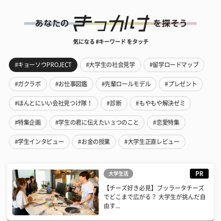
気になる #キーワード をタッチ
#キョーソウPROJECT
#大学生の社会見学
#留学ロードマップ
#ガクラボ
#お仕事図鑑
#先輩ロールモデル
#プレゼント
#ほんとにいい会社見つけ隊！
#診断
#もやもや解決ゼミ
#特集企画
#学生の君に伝えたい３つのこと
#恋愛特集
#学生インタビュー
#お金の授業
#大学生正直レビュー
PR
大学生活
【チーズ好き必見】ブッラータチーズ
でどこまで広がる？ 大学生が挑んだ自
由す...