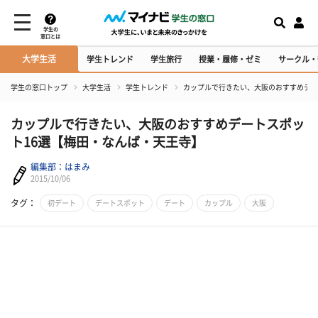
学生の
窓口とは
大学生活
学生トレンド
学生旅行
授業・履修・ゼミ
サークル・
学生の窓口トップ
大学生活
学生トレンド
カップルで行きたい、大阪のおすすめデー
カップルで行きたい、大阪のおすすめデートスポッ
ト16選【梅田・なんば・天王寺】
編集部：はまみ
2015/10/06
タグ：
初デート
デートスポット
デート
カップル
大阪