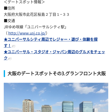
＜デートスポット情報＞
■住所
大阪府大阪市此花区桜島２丁目１−３３
■交通
JRゆめ咲線「ユニバーサルシティ駅」
（
http://www.usj.co.jp/
）
★ユニバーサルシティ周辺でレジャー・遊び・体験を探
す！
★ユニバーサル・スタジオ・ジャパン周辺のグルメをチェッ
ク
大阪のデートスポットその3.グランフロント大阪