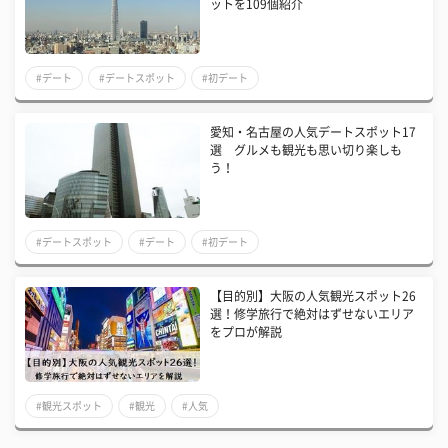
ットを109個紹介
#デート
#デートスポット
#初デート
愛知・名古屋の人気デートスポット17
選 グルメも観光も思い切り楽しも
う！
#デートスポット
#デート
#初デート
【目的別】大阪の人気観光スポット26
選！修学旅行で絶対はずせないエリア
をプロが解説
#観光スポット
#観光
#人気