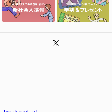
Tweets by m_gakumado