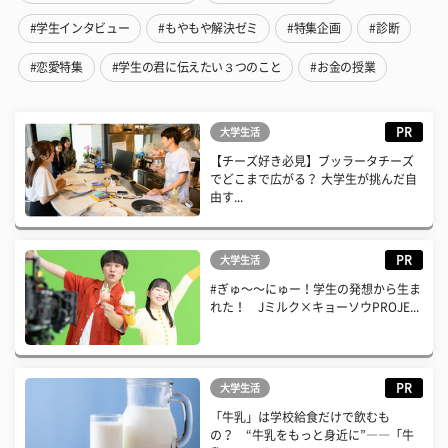
#学生インタビュー
#もやもや解決ゼミ
#特集企画
#診断
#恋愛特集
#学生の君に伝えたい３つのこと
#お金の授業
PR
大学生活
【チーズ好き必見】ブッラータチーズ
でどこまで広がる？ 大学生が挑んだ自
由す...
PR
大学生活
#ぎゅ〜〜にゅー！学生の発想から生ま
れた！ Jミルク×キョーソウPROJE...
PR
大学生活
「牛乳」は学校給食だけで飲むも
の？ “牛乳をもっと身近に”――「牛