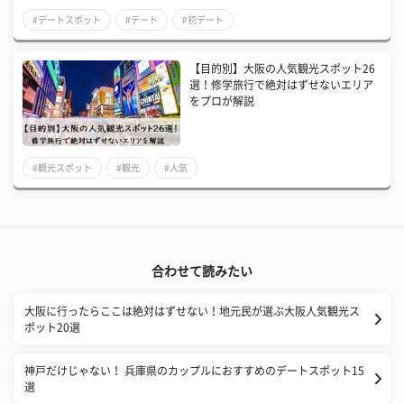
#デートスポット
#デート
#初デート
【目的別】大阪の人気観光スポット26
選！修学旅行で絶対はずせないエリア
をプロが解説
#観光スポット
#観光
#人気
合わせて読みたい
大阪に行ったらここは絶対はずせない！地元民が選ぶ大阪人気観光ス
ポット20選
神戸だけじゃない！ 兵庫県のカップルにおすすめのデートスポット15
選