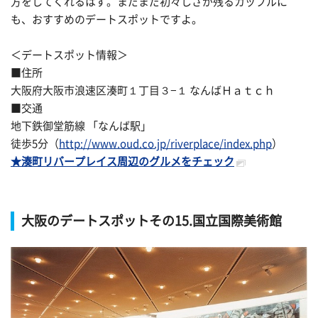
方をしてくれるはず。まだまだ初々しさが残るカップルに
も、おすすめのデートスポットですよ。
＜デートスポット情報＞
■住所
大阪府大阪市浪速区湊町１丁目３−１ なんばＨａｔｃｈ
■交通
地下鉄御堂筋線 「なんば駅」
徒歩5分（
http://www.oud.co.jp/riverplace/index.php
）
★湊町リバープレイス周辺のグルメをチェック
大阪のデートスポットその15.国立国際美術館