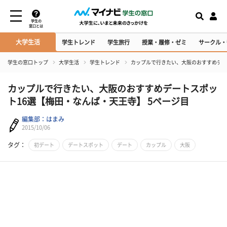
学生の
窓口とは
大学生活
学生トレンド
学生旅行
授業・履修・ゼミ
サークル・
学生の窓口トップ
大学生活
学生トレンド
カップルで行きたい、大阪のおすすめデー
カップルで行きたい、大阪のおすすめデートスポッ
ト16選【梅田・なんば・天王寺】 5ページ目
編集部：はまみ
2015/10/06
タグ：
初デート
デートスポット
デート
カップル
大阪