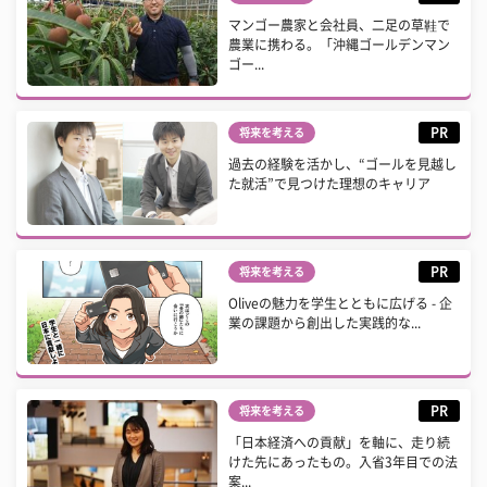
マンゴー農家と会社員、二足の草鞋で
農業に携わる。「沖縄ゴールデンマン
ゴー...
PR
将来を考える
過去の経験を活かし、“ゴールを見越し
た就活”で見つけた理想のキャリア
PR
将来を考える
Oliveの魅力を学生とともに広げる - 企
業の課題から創出した実践的な...
PR
将来を考える
「日本経済への貢献」を軸に、走り続
けた先にあったもの。入省3年目での法
案...