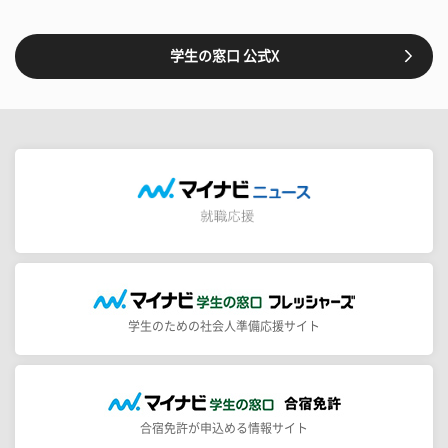
学生の窓口 公式X
学生のための社会人準備応援サイト
合宿免許が申込める情報サイト