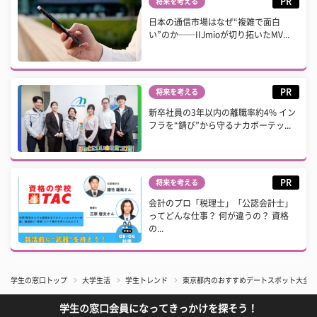
PR
将来を考える
日本の通信市場はなぜ“複雑で面白
い”のか──IIJmioが切り拓いたMV...
PR
将来を考える
新卒社員の3年以内の離職率約4% イン
フラを“錆び”から守るナカボーテッ...
PR
将来を考える
会計のプロ「税理士」「公認会計士」
ってどんな仕事？ 何が違うの？ 資格
の...
学生の窓口トップ
大学生活
学生トレンド
東京都内のおすすめデートスポット大全！
学生の窓口会員になってきっかけを探そう！