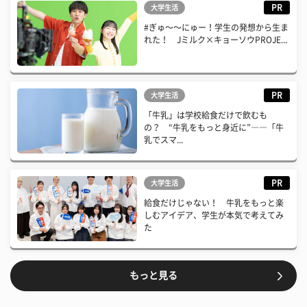
PR
大学生活
#ぎゅ〜〜にゅー！学生の発想から生ま
れた！ Jミルク×キョーソウPROJE...
PR
大学生活
「牛乳」は学校給食だけで飲むも
の？ “牛乳をもっと身近に”――「牛
乳でスマ...
PR
大学生活
給食だけじゃない！ 牛乳をもっと楽
しむアイデア、学生が本気で考えてみ
た
もっと見る