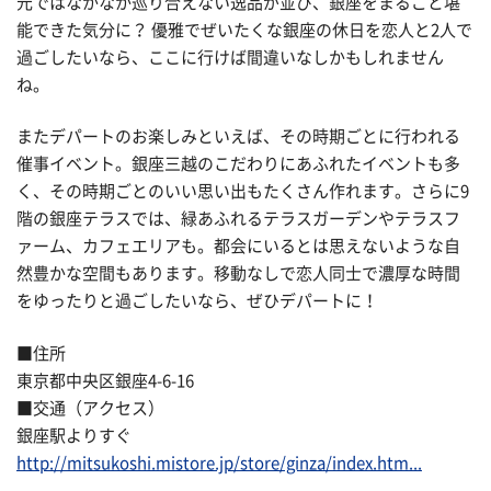
元ではなかなか巡り合えない逸品が並び、銀座をまるごと堪
能できた気分に？ 優雅でぜいたくな銀座の休日を恋人と2人で
過ごしたいなら、ここに行けば間違いなしかもしれません
ね。
またデパートのお楽しみといえば、その時期ごとに行われる
催事イベント。銀座三越のこだわりにあふれたイベントも多
く、その時期ごとのいい思い出もたくさん作れます。さらに9
階の銀座テラスでは、緑あふれるテラスガーデンやテラスフ
ァーム、カフェエリアも。都会にいるとは思えないような自
然豊かな空間もあります。移動なしで恋人同士で濃厚な時間
をゆったりと過ごしたいなら、ぜひデパートに！
■住所
東京都中央区銀座4-6-16
■交通（アクセス）
銀座駅よりすぐ
http://mitsukoshi.mistore.jp/store/ginza/index.htm...