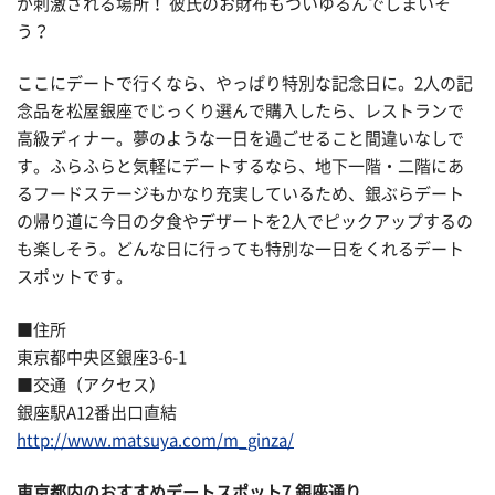
が刺激される場所！ 彼氏のお財布もついゆるんでしまいそ
う？
ここにデートで行くなら、やっぱり特別な記念日に。2人の記
念品を松屋銀座でじっくり選んで購入したら、レストランで
高級ディナー。夢のような一日を過ごせること間違いなしで
す。ふらふらと気軽にデートするなら、地下一階・二階にあ
るフードステージもかなり充実しているため、銀ぶらデート
の帰り道に今日の夕食やデザートを2人でピックアップするの
も楽しそう。どんな日に行っても特別な一日をくれるデート
スポットです。
■住所
東京都中央区銀座3-6-1
■交通（アクセス）
銀座駅A12番出口直結
http://www.matsuya.com/m_ginza/
東京都内のおすすめデートスポット7.銀座通り