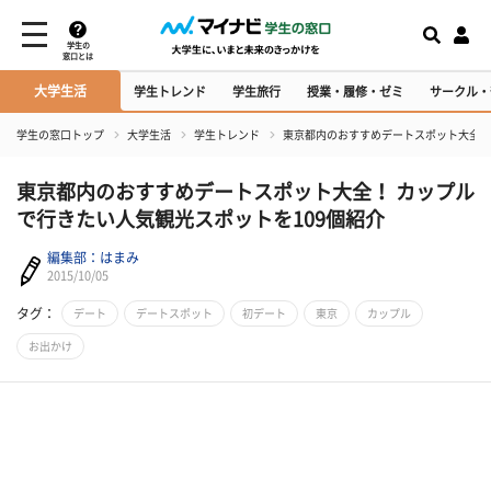
学生の
窓口とは
大学生活
学生トレンド
学生旅行
授業・履修・ゼミ
サークル・
学生の窓口トップ
大学生活
学生トレンド
東京都内のおすすめデートスポット大全！
東京都内のおすすめデートスポット大全！ カップル
で行きたい人気観光スポットを109個紹介
編集部：はまみ
2015/10/05
タグ：
デート
デートスポット
初デート
東京
カップル
お出かけ