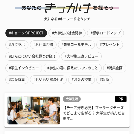
気になる #キーワード をタッチ
#キョーソウPROJECT
#大学生の社会見学
#留学ロードマップ
#ガクラボ
#お仕事図鑑
#先輩ロールモデル
#プレゼント
#ほんとにいい会社見つけ隊！
#大学生正直レビュー
#学生インタビュー
#学生の君に伝えたい３つのこと
#特集企画
#恋愛特集
#もやもや解決ゼミ
#お金の授業
#診断
PR
大学生活
【チーズ好き必見】ブッラータチーズ
でどこまで広がる？ 大学生が挑んだ自
由す...