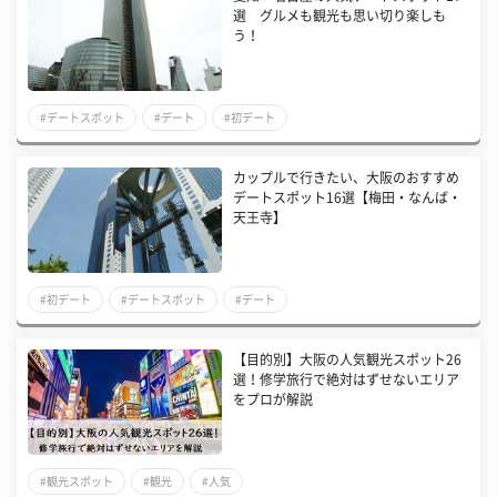
選 グルメも観光も思い切り楽しも
う！
#デートスポット
#デート
#初デート
カップルで行きたい、大阪のおすすめ
デートスポット16選【梅田・なんば・
天王寺】
#初デート
#デートスポット
#デート
【目的別】大阪の人気観光スポット26
選！修学旅行で絶対はずせないエリア
をプロが解説
#観光スポット
#観光
#人気