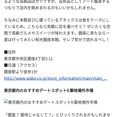
るような高級品ばかりですが、芸術品としてアート鑑賞する
つもりで店内を眺めまわるのもいいかもしれません。
ちなみに本館並びに建っているアネックスは食をテーマにし
ているため、こちらなら気軽に足を運べそう？ ぜいたくな空
間で高級グルメやスイーツが味わえます。銀座に来たなら一
度は行ってみたい和光銀座本館。セレブ気分で訪れるべし！
■住所
東京都中央区銀座4丁目5-11
■交通（アクセス）
銀座駅より徒歩1分
http://www.wako.co.jp/store_information/main/main_...
東京都内のおすすめデートスポット9.築地場外市場
「銀座？ 築地じゃなくて？」とびっくりされるかもしれませ