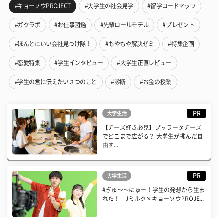
#キョーソウPROJECT
#大学生の社会見学
#留学ロードマップ
#ガクラボ
#お仕事図鑑
#先輩ロールモデル
#プレゼント
#ほんとにいい会社見つけ隊！
#もやもや解決ゼミ
#特集企画
#恋愛特集
#学生インタビュー
#大学生正直レビュー
#学生の君に伝えたい３つのこと
#診断
#お金の授業
PR
大学生活
【チーズ好き必見】ブッラータチーズ
でどこまで広がる？ 大学生が挑んだ自
由す...
PR
大学生活
#ぎゅ〜〜にゅー！学生の発想から生ま
れた！ Jミルク×キョーソウPROJE...