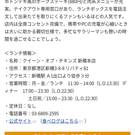
市トンテキ風のポークステーキ(880円)と肉系メニューが充
実。テイクアウト専用窓口があり、ランチボックスを電話注
文して出来たてを取りにくるファンもいるほどの人気です。
店内は全席コンセント完備で、携帯やPCの充電が心細いとき
は大いに助かる親切仕様で、多忙なサラリーマンも憩いの時
間を過ごせることでしょう。
＜ランチ情報＞
・名称：クイーン・オブ・チキンズ 新橋本店
・住所：東京都港区新橋3-8-8 リバティ81
・アクセス：新橋駅 Ａ1出口より徒歩３分
・営業時間：月～金／ランチ 11:30～14:00（L.O.13:30）デ
ィナー 17:00～23:30（L.O.22:30）
土日祝／15:00～23:30（L.O.22:30）
・定休日：なし
・電話番号：03-6809-2595
・
公式サイト
（
食べログはこちら
）