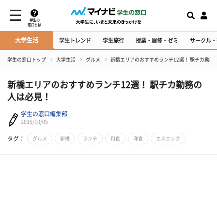
学生の
窓口とは
大学生活
学生トレンド
学生旅行
授業・履修・ゼミ
サークル・
学生の窓口トップ
大学生活
グルメ
新橋エリアのおすすめランチ12選！ 駅チカ勤務
新橋エリアのおすすめランチ12選！ 駅チカ勤務の
人は必見！
学生の窓口編集部
2015/10/05
タグ：
グルメ
新橋
ランチ
和食
洋食
エスニック