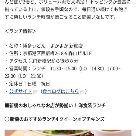
んと麺が2倍と、ボリューム派も大満足！ トッピングが豊富に
揃っている上に、値段も手頃なので、毎日通い続けても飽き
ずに楽しいランチ時間が過ごせること間違いなしです。
＜ランチ情報＞
・名称：博多うどん よかよか 新虎店
・住所：京都港区西新橋2-18-9 森山ビル1F
・アクセス：JR新橋駅から徒歩８分
・営業時間：ランチ 11:30～15:00（LO 14:30）17:00～
22:00（LO 21:30）
・定休日：日曜 祝日
・
公式サイト
（
食べログはこちら
）
■新橋のおしゃれなお店が勢揃い！ 洋食系ランチ
◯
新橋のおすすめランチ4
クイーンオブチキンズ