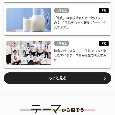
PR
大学生活
「牛乳」は学校給食だけで飲むも
の？ “牛乳をもっと身近に”――「牛
乳でスマ...
PR
大学生活
給食だけじゃない！ 牛乳をもっと楽
しむアイデア、学生が本気で考えてみ
た
もっと見る