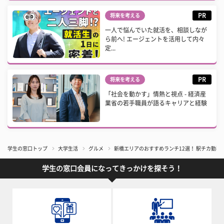
PR
将来を考える
一人で悩んでいた就活を、相談しなが
ら前へ! エージェントを活用して内々
定...
PR
将来を考える
「社会を動かす」情熱と視点 - 経済産
業省の若手職員が語るキャリアと経験
学生の窓口トップ
大学生活
グルメ
新橋エリアのおすすめランチ12選！ 駅チカ勤務
学生の窓口会員になってきっかけを探そう！