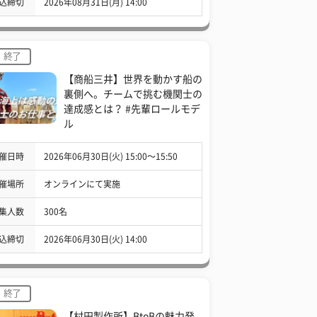
込締切
2026年08月31日(月) 14:00
終了
【商船三井】世界を動かす船の
裏側へ。チームで挑む機関士の
達成感とは？ #先輩ロールモデ
ル
催日時
2026年06月30日(火) 15:00〜15:50
催場所
オンラインにて実施
集人数
300名
込締切
2026年06月30日(火) 14:00
終了
【村田製作所】BtoBの魅力発