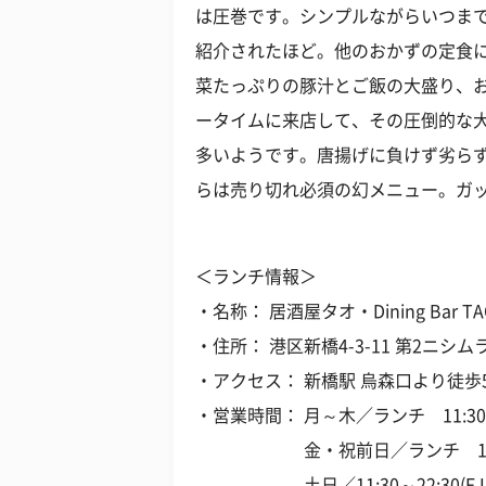
は圧巻です。シンプルながらいつま
紹介されたほど。他のおかずの定食に
菜たっぷりの豚汁とご飯の大盛り、
ータイムに来店して、その圧倒的な
多いようです。唐揚げに負けず劣ら
らは売り切れ必須の幻メニュー。ガ
＜ランチ情報＞
・名称： 居酒屋タオ・Dining Bar TA
・住所： 港区新橋4-3-11 第2ニシム
・アクセス： 新橋駅 烏森口より徒歩
・営業時間： 月～木／ランチ 11:30～14:
金・祝前日／ランチ 11:30～14:00
土日／11:30～22:30(F.L.21:3