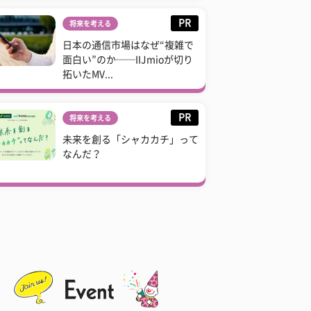
PR
将来を考える
日本の通信市場はなぜ“複雑で
面白い”のか──IIJmioが切り
拓いたMV...
PR
将来を考える
未来を創る「シャカカチ」って
なんだ？