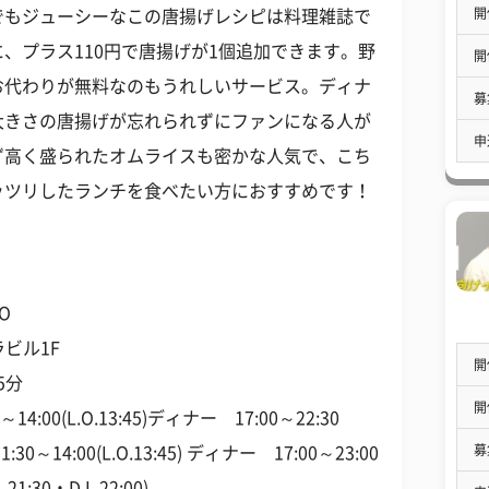
開
でもジューシーなこの唐揚げレシピは料理雑誌で
、プラス110円で唐揚げが1個追加できます。野
開
お代わりが無料なのもうれしいサービス。ディナ
募
大きさの唐揚げが忘れられずにファンになる人が
申
ず高く盛られたオムライスも密かな人気で、こち
ッツリしたランチを食べたい方におすすめです！
O
ラビル1F
開
5分
開
00(L.O.13:45)ディナー 17:00～22:30
募
(L.O.13:45) ディナー 17:00～23:00
0・D.L.22:00)