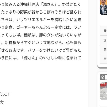
わり染み入る沖縄料理店「源さん」。野菜がたく
、たっぷりの野菜が器からこぼれそうほど盛られ
こちらは、ガッツリエネルギーを補給したい金曜
わり定食、ゴーヤーちゃんぷるー定食には、ラフ
開
とってもお得。麺類は、豚のダシが効いていなが
開
り。新橋駅からすぐという立地ながら、心も体も
募
ごせるお店です。パワーをつけたいけど胃がもた
いう日には、「源さん」のやさしい味に包まれて
申
ビル1Ｆ
1分