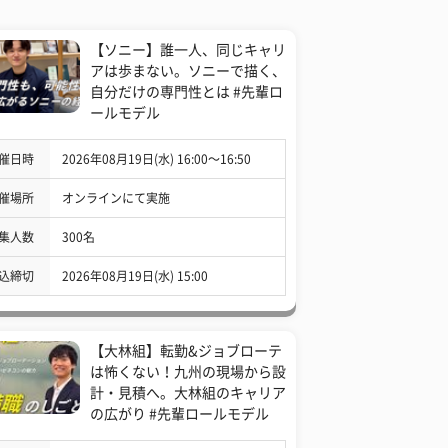
【ソニー】誰一人、同じキャリ
アは歩まない。ソニーで描く、
自分だけの専門性とは #先輩ロ
ールモデル
催日時
2026年08月19日(水) 16:00〜16:50
催場所
オンラインにて実施
集人数
300名
込締切
2026年08月19日(水) 15:00
【大林組】転勤&ジョブローテ
は怖くない！九州の現場から設
計・見積へ。大林組のキャリア
の広がり #先輩ロールモデル