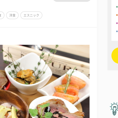
食
洋食
エスニック