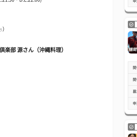
申
）
楽部 源さん（沖縄料理）
開
開
募
申