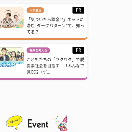
PR
大学生活
「気づいたら課金!?」ネットに
潜む“ダークパターン”て、知っ
てる？
PR
将来を考える
こどもたちの「ワクワク」で脱
炭素社会を目指す – 「みんなで
減CO2（ゲ...