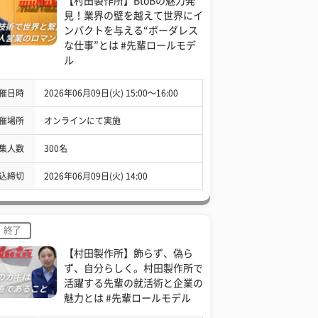
【村田製作所】BtoBの魅力発
見！業界の壁を越えて世界にイ
ンパクトを与える“ボーダレス
な仕事”とは #先輩ロールモデ
ル
催日時
2026年06月09日(火) 15:00〜16:00
催場所
オンラインにて実施
集人数
300名
込締切
2026年06月09日(火) 14:00
終了
【村田製作所】飾らず、偽ら
ず、自分らしく。村田製作所で
活躍する先輩の就活術と企業の
魅力とは #先輩ロールモデル