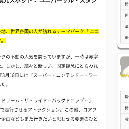
観光スポット： ユニバーサル・スタジ
開
開
募
地、世界各国の人が訪れるテーマパーク「 ユニ
申
す。
ークの不動の人気を誇っていますが、一時は赤字
た。しかし、続々と新しい、固定観念にとらわれ
年3月18日には『スーパー・ニンテンドー・ワー
した。
開
・ドリーム・ザ・ライド～バッグドロップ～」
開
"で走行させるアトラクション。この他、コアフ
ン企画などもまた行きたいと思わせる要素のひと
募