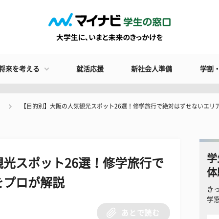
将来を考える
就活応援
新社会人準備
学割
【目的別】大阪の人気観光スポット26選！修学旅行で絶対はずせないエリ
学
光スポット26選！修学旅行で
体
をプロが解説
き
学
あとで読む