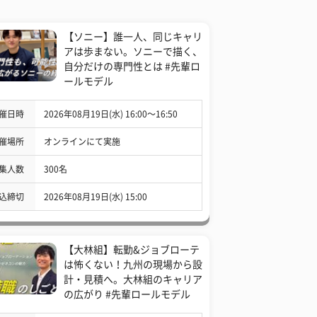
【ソニー】誰一人、同じキャリ
アは歩まない。ソニーで描く、
自分だけの専門性とは #先輩ロ
ールモデル
催日時
2026年08月19日(水) 16:00〜16:50
催場所
オンラインにて実施
集人数
300名
込締切
2026年08月19日(水) 15:00
【大林組】転勤&ジョブローテ
は怖くない！九州の現場から設
計・見積へ。大林組のキャリア
の広がり #先輩ロールモデル