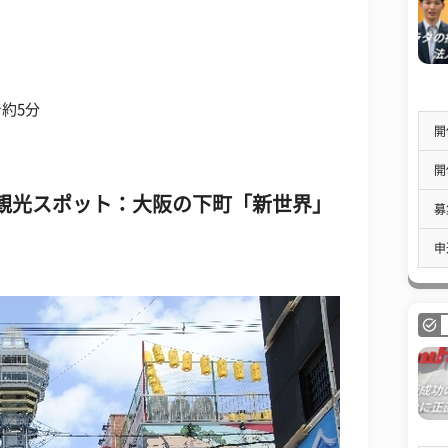
約5分
開
開
観光スポット：大阪の下町「新世界」
募
申