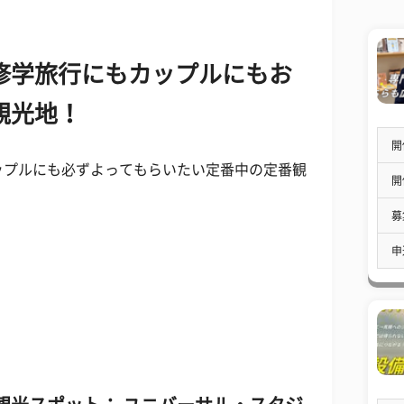
修学旅行にもカップルにもお
観光地！
開
ップルにも必ずよってもらいたい定番中の定番観
開
募
申