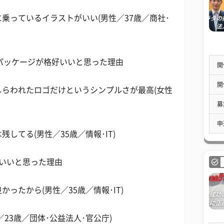
乗っているイラストがいい(男性／37歳／商社･
のパッケージが格好いいと思った理由
開
開
らわれたロゴだけというシンプルさが最高(女性
募
申
してる(男性／35歳／情報･IT)
いいと思った理由
ったから(男性／35歳／情報･IT)
23歳／団体･公益法人･官公庁)