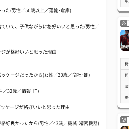
申
った(男性／50歳以上／運輸･倉庫)
ていて、子供ながらに格好いいと思った(男性／
ージが格好いいと思った理由
開
ケージだったから(女性／30歳／商社･卸)
開
募
32歳／情報･IT)
申
パッケージが格好いいと思った理由
格好良かったから(男性／43歳／機械･精密機器)