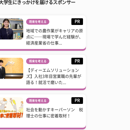
大学生にきっかけを届けるスポンサー
PR
将来を考える
地域での農作業がキャリアの原
点に──現場で学んだ経験が、
経済産業省の仕事...
PR
将来を考える
【ディーエムソリューション
ズ】入社3年目営業職の先輩が
語る！就活で磨いた...
PR
将来を考える
社会を動かすキーパーソン 税
理士の仕事に密着取材！