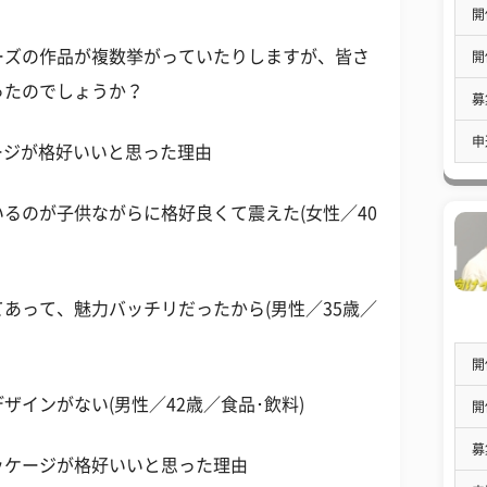
開
ーズの作品が複数挙がっていたりしますが、皆さ
開
ったのでしょうか？
募
申
ケージが格好いいと思った理由
るのが子供ながらに格好良くて震えた(女性／40
あって、魅力バッチリだったから(男性／35歳／
開
インがない(男性／42歳／食品･飲料)
開
募
ッケージが格好いいと思った理由