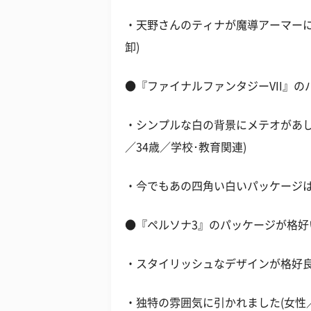
・天野さんのティナが魔導アーマーに
卸)
●『ファイナルファンタジーVII』
・シンプルな白の背景にメテオがあし
／34歳／学校･教育関連)
・今でもあの四角い白いパッケージは残
●『ペルソナ3』のパッケージが格好
・スタイリッシュなデザインが格好良か
・独特の雰囲気に引かれました(女性／