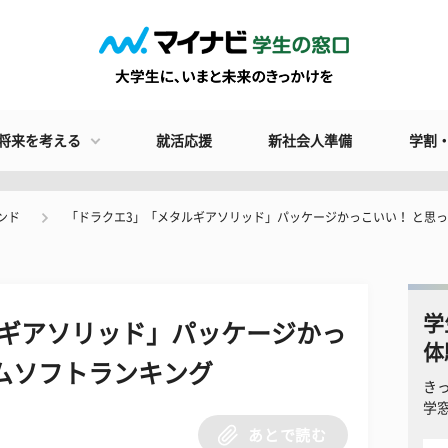
将来を考える
就活応援
新社会人準備
学割
ンド
「ドラクエ3」「メタルギアソリッド」パッケージかっこいい！ と思
学
ルギアソリッド」パッケージかっ
体
ムソフトランキング
き
学
あとで読む