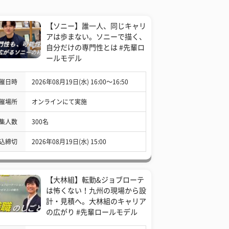
【ソニー】誰一人、同じキャリ
アは歩まない。ソニーで描く、
自分だけの専門性とは #先輩ロ
ールモデル
催日時
2026年08月19日(水) 16:00〜16:50
催場所
オンラインにて実施
集人数
300名
込締切
2026年08月19日(水) 15:00
【大林組】転勤&ジョブローテ
は怖くない！九州の現場から設
計・見積へ。大林組のキャリア
の広がり #先輩ロールモデル