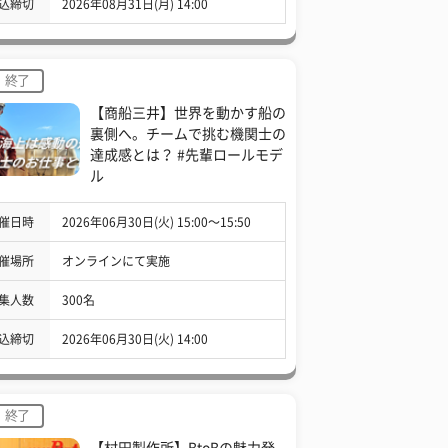
込締切
2026年08月31日(月) 14:00
終了
【商船三井】世界を動かす船の
裏側へ。チームで挑む機関士の
達成感とは？ #先輩ロールモデ
ル
催日時
2026年06月30日(火) 15:00〜15:50
催場所
オンラインにて実施
集人数
300名
込締切
2026年06月30日(火) 14:00
終了
【村田製作所】BtoBの魅力発