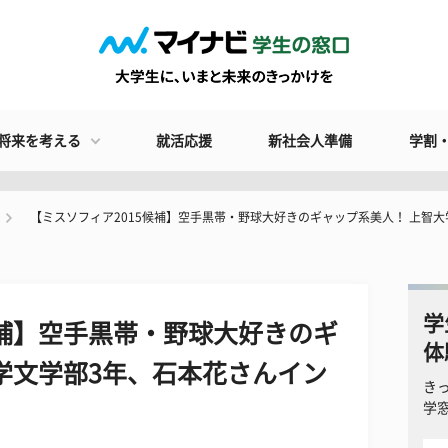
将来を考える
就活応援
新社会人準備
学割
【ミスソフィア2015候補】空手黒帯・野球大好きのギャップ系美人！ 上智
学
候補】空手黒帯・野球大好きのギ
体
学文学部3年、石本花さんイン
き
学