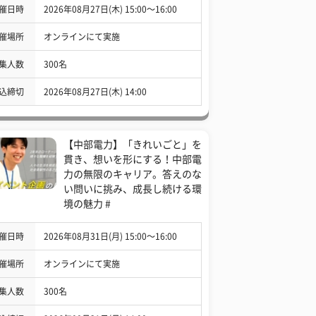
催日時
2026年08月27日(木) 15:00〜16:00
催場所
オンラインにて実施
集人数
300名
込締切
2026年08月27日(木) 14:00
【中部電力】「きれいごと」を
貫き、想いを形にする！中部電
力の無限のキャリア。答えのな
い問いに挑み、成長し続ける環
境の魅力 #
催日時
2026年08月31日(月) 15:00〜16:00
催場所
オンラインにて実施
集人数
300名