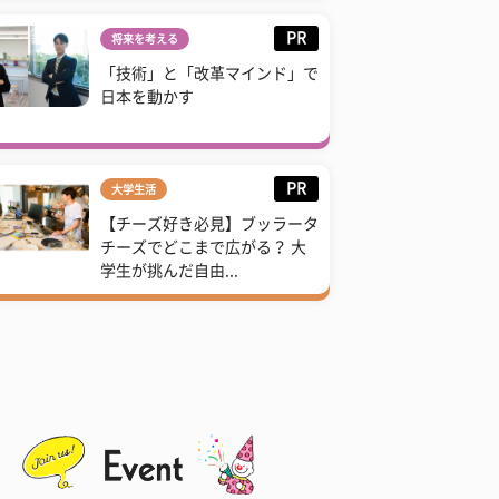
PR
将来を考える
「技術」と「改革マインド」で
日本を動かす
PR
大学生活
【チーズ好き必見】ブッラータ
チーズでどこまで広がる？ 大
学生が挑んだ自由...