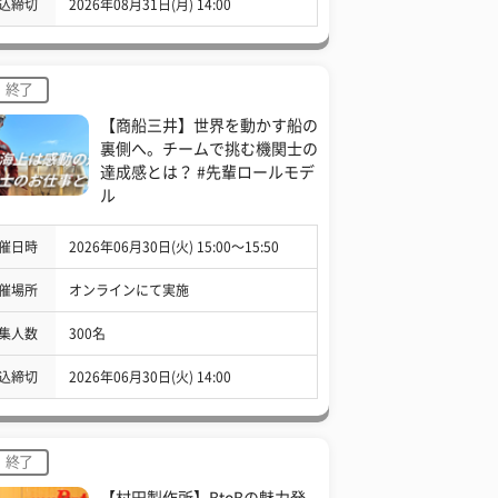
込締切
2026年08月31日(月) 14:00
終了
【商船三井】世界を動かす船の
裏側へ。チームで挑む機関士の
達成感とは？ #先輩ロールモデ
ル
催日時
2026年06月30日(火) 15:00〜15:50
催場所
オンラインにて実施
集人数
300名
込締切
2026年06月30日(火) 14:00
終了
【村田製作所】BtoBの魅力発