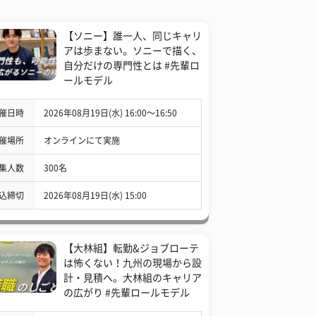
【ソニー】誰一人、同じキャリ
アは歩まない。ソニーで描く、
自分だけの専門性とは #先輩ロ
ールモデル
催日時
2026年08月19日(水) 16:00〜16:50
催場所
オンラインにて実施
集人数
300名
込締切
2026年08月19日(水) 15:00
【大林組】転勤&ジョブローテ
は怖くない！九州の現場から設
計・見積へ。大林組のキャリア
の広がり #先輩ロールモデル