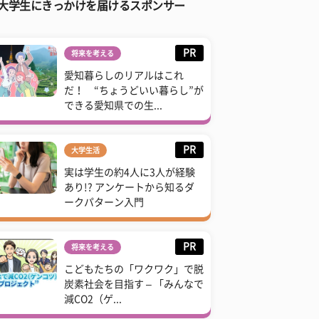
大学生にきっかけを届けるスポンサー
PR
将来を考える
愛知暮らしのリアルはこれ
だ！ “ちょうどいい暮らし”が
できる愛知県での生...
PR
大学生活
実は学生の約4人に3人が経験
あり!? アンケートから知るダ
ークパターン入門
PR
将来を考える
こどもたちの「ワクワク」で脱
炭素社会を目指す – 「みんなで
減CO2（ゲ...