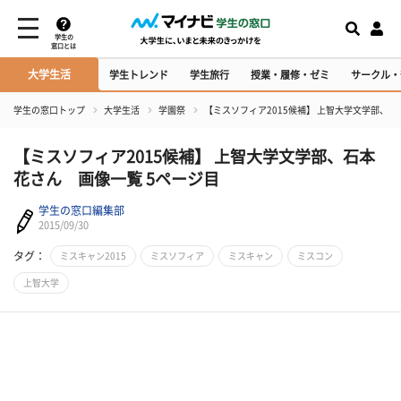
学生の
窓口とは
大学生活
学生トレンド
学生旅行
授業・履修・ゼミ
サークル・
学生の窓口トップ
大学生活
学園祭
【ミスソフィア2015候補】 上智大学文学部、
【ミスソフィア2015候補】 上智大学文学部、石本
花さん 画像一覧 5ページ目
学生の窓口編集部
2015/09/30
タグ：
ミスキャン2015
ミスソフィア
ミスキャン
ミスコン
上智大学