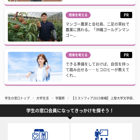
PR
将来を考える
マンゴー農家と会社員、二足の草鞋で
農業に携わる。「沖縄ゴールデンマン
ゴー...
PR
将来を考える
できる準備をしておけば、自信を持っ
て踏み出せる――ヒコロヒーが教えて
くれ...
学生の窓口トップ
大学生活
学園祭
【ミスソフィア2015候補】 上智大学文学部、
学生の窓口会員になってきっかけを探そう！