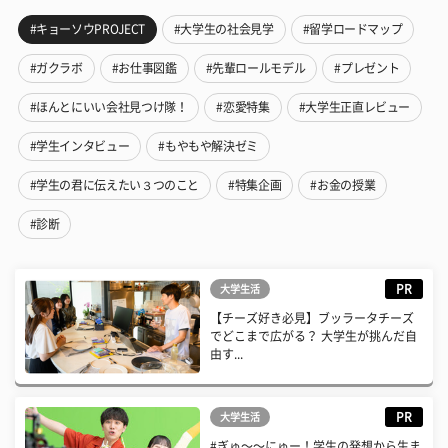
#キョーソウPROJECT
#大学生の社会見学
#留学ロードマップ
#ガクラボ
#お仕事図鑑
#先輩ロールモデル
#プレゼント
#ほんとにいい会社見つけ隊！
#恋愛特集
#大学生正直レビュー
#学生インタビュー
#もやもや解決ゼミ
#学生の君に伝えたい３つのこと
#特集企画
#お金の授業
#診断
PR
大学生活
【チーズ好き必見】ブッラータチーズ
でどこまで広がる？ 大学生が挑んだ自
由す...
PR
大学生活
#ぎゅ〜〜にゅー！学生の発想から生ま