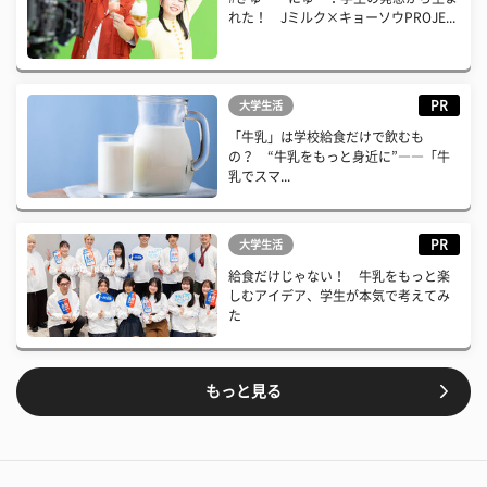
れた！ Jミルク×キョーソウPROJE...
PR
大学生活
「牛乳」は学校給食だけで飲むも
の？ “牛乳をもっと身近に”――「牛
乳でスマ...
PR
大学生活
給食だけじゃない！ 牛乳をもっと楽
しむアイデア、学生が本気で考えてみ
た
もっと見る