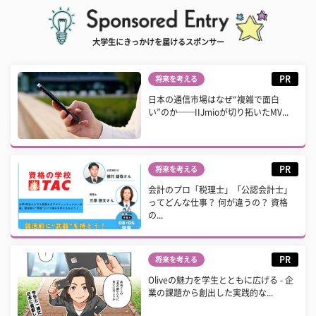
大学生にきっかけを届けるスポンサー
PR
将来を考える
日本の通信市場はなぜ“複雑で面白
い”のか──IIJmioが切り拓いたMV...
PR
将来を考える
会計のプロ「税理士」「公認会計士」
ってどんな仕事？ 何が違うの？ 資格
の...
PR
将来を考える
Oliveの魅力を学生とともに広げる - 企
業の課題から創出した実践的な...