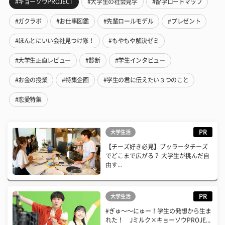
#キョーソウPROJECT
#大学生の社会見学
#留学ロードマップ
#ガクラボ
#お仕事図鑑
#先輩ロールモデル
#プレゼント
#ほんとにいい会社見つけ隊！
#もやもや解決ゼミ
#大学生正直レビュー
#診断
#学生インタビュー
#お金の授業
#特集企画
#学生の君に伝えたい３つのこと
#恋愛特集
PR
大学生活
【チーズ好き必見】ブッラータチーズ
でどこまで広がる？ 大学生が挑んだ自
由す...
PR
大学生活
#ぎゅ〜〜にゅー！学生の発想から生ま
れた！ Jミルク×キョーソウPROJE...