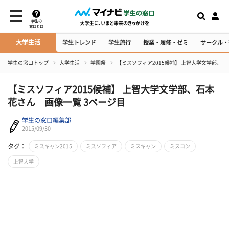
学生の
窓口とは
大学生活
学生トレンド
学生旅行
授業・履修・ゼミ
サークル・
学生の窓口トップ
大学生活
学園祭
【ミスソフィア2015候補】 上智大学文学部、
【ミスソフィア2015候補】 上智大学文学部、石本
花さん 画像一覧 3ページ目
学生の窓口編集部
2015/09/30
タグ：
ミスキャン2015
ミスソフィア
ミスキャン
ミスコン
上智大学