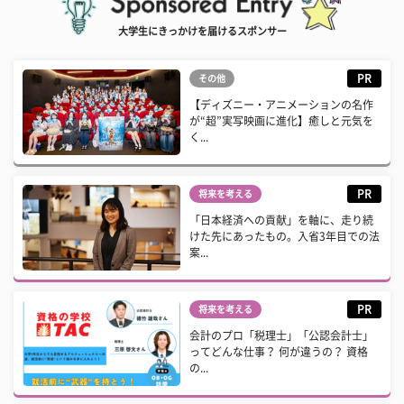
大学生にきっかけを届けるスポンサー
PR
その他
【ディズニー・アニメーションの名作
が“超”実写映画に進化】癒しと元気を
く...
PR
将来を考える
「日本経済への貢献」を軸に、走り続
けた先にあったもの。入省3年目での法
案...
PR
将来を考える
会計のプロ「税理士」「公認会計士」
ってどんな仕事？ 何が違うの？ 資格
の...