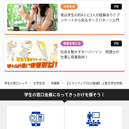
PR
大学生活
実は学生の約4人に3人が経験あり!? ア
ンケートから知るダークパターン入門
PR
将来を考える
社会を動かすキーパーソン 税理士の
仕事に密着取材！
学生の窓口トップ
大学生活
学園祭
【ミスソフィア2015候補】 上智大学文学部、
学生の窓口会員になってきっかけを探そう！