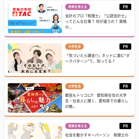
PR
将来を考える
会計のプロ「税理士」「公認会計士」
ってどんな仕事？ 何が違うの？ 資格
の...
PR
大学生活
「気づいたら課金!?」ネットに潜む“ダ
ークパターン”て、知ってる？
PR
大学生活
都民もトリコに⁉ 愛知県在住の大学
生・社会人に聞く、愛知県での暮らし
の魅...
PR
将来を考える
社会を動かすキーパーソン 税理士の