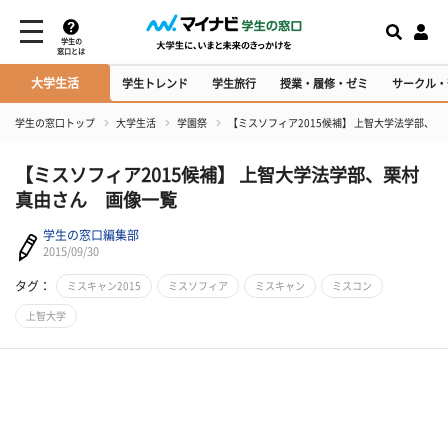
学生の
窓口とは
大学生活
学生トレンド
学生旅行
授業・履修・ゼミ
サークル・
学生の窓口トップ
大学生活
学園祭
【ミスソフィア2015候補】 上智大学法学部、
【ミスソフィア2015候補】 上智大学法学部、栗村
真由さん 画像一覧
学生の窓口編集部
2015/09/30
タグ：
ミスキャン2015
ミスソフィア
ミスキャン
ミスコン
上智大学