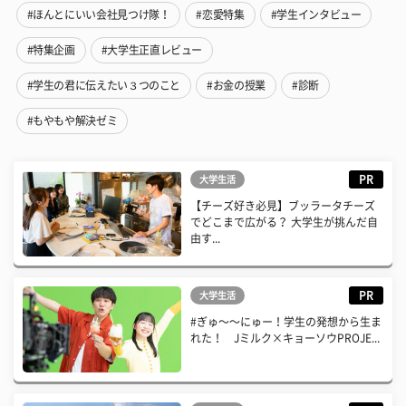
#ほんとにいい会社見つけ隊！
#恋愛特集
#学生インタビュー
#特集企画
#大学生正直レビュー
#学生の君に伝えたい３つのこと
#お金の授業
#診断
#もやもや解決ゼミ
PR
大学生活
【チーズ好き必見】ブッラータチーズ
でどこまで広がる？ 大学生が挑んだ自
由す...
PR
大学生活
#ぎゅ〜〜にゅー！学生の発想から生ま
れた！ Jミルク×キョーソウPROJE...