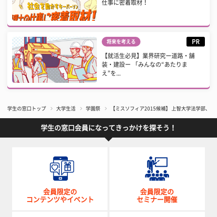
仕事に密着取材！
PR
将来を考える
【就活生必見】業界研究ー道路・舗
装・建設ー 「みんなの“あたりま
え”を...
学生の窓口トップ
大学生活
学園祭
【ミスソフィア2015候補】 上智大学法学部、
学生の窓口会員になってきっかけを探そう！
会員限定の
会員限定の
コンテンツやイベント
セミナー開催