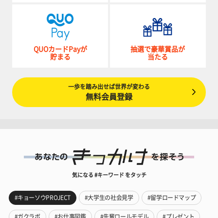
QUOカードPayが
抽選で豪華賞品が
貯まる
当たる
一歩を踏み出せば世界が変わる
無料会員登録
気になる #キーワード をタッチ
#キョーソウPROJECT
#大学生の社会見学
#留学ロードマップ
#ガクラボ
#お仕事図鑑
#先輩ロールモデル
#プレゼント