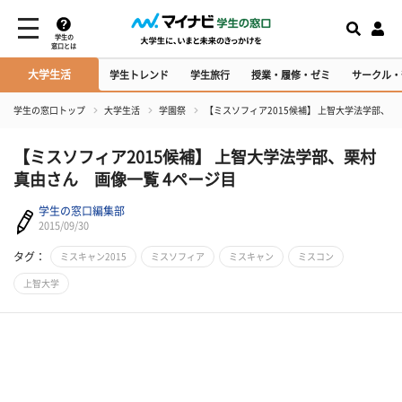
学生の
窓口とは
大学生活
学生トレンド
学生旅行
授業・履修・ゼミ
サークル・
学生の窓口トップ
大学生活
学園祭
【ミスソフィア2015候補】 上智大学法学部、
【ミスソフィア2015候補】 上智大学法学部、栗村
真由さん 画像一覧 4ページ目
学生の窓口編集部
2015/09/30
タグ：
ミスキャン2015
ミスソフィア
ミスキャン
ミスコン
上智大学