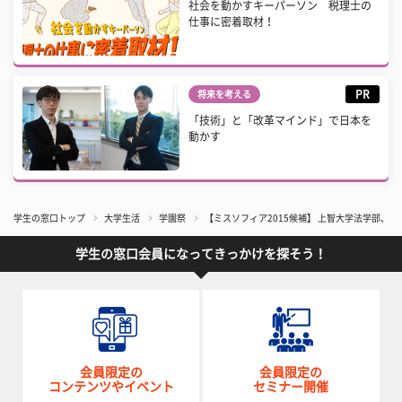
社会を動かすキーパーソン 税理士の
仕事に密着取材！
PR
将来を考える
「技術」と「改革マインド」で日本を
動かす
学生の窓口トップ
大学生活
学園祭
【ミスソフィア2015候補】 上智大学法学部、
学生の窓口会員になってきっかけを探そう！
会員限定の
会員限定の
コンテンツやイベント
セミナー開催