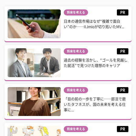
PR
将来を考える
日本の通信市場はなぜ“複雑で面白
い”のか──IIJmioが切り拓いたMV...
PR
将来を考える
過去の経験を活かし、“ゴールを見越し
た就活”で見つけた理想のキャリア
PR
将来を考える
「目の前の一歩を丁寧に──部活で磨
いたタフネスが、国の未来を考える仕
事に...
PR
将来を考える