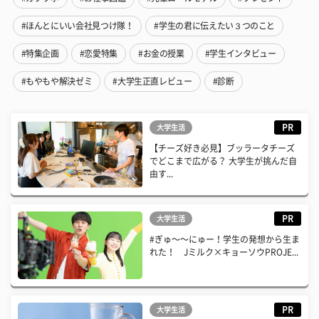
#ほんとにいい会社見つけ隊！
#学生の君に伝えたい３つのこと
#特集企画
#恋愛特集
#お金の授業
#学生インタビュー
#もやもや解決ゼミ
#大学生正直レビュー
#診断
PR
大学生活
【チーズ好き必見】ブッラータチーズ
でどこまで広がる？ 大学生が挑んだ自
由す...
PR
大学生活
#ぎゅ〜〜にゅー！学生の発想から生ま
れた！ Jミルク×キョーソウPROJE...
PR
大学生活