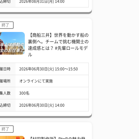
込締切
2026年08月31日(月) 14:00
終了
【商船三井】世界を動かす船の
裏側へ。チームで挑む機関士の
達成感とは？ #先輩ロールモデ
ル
催日時
2026年06月30日(火) 15:00〜15:50
催場所
オンラインにて実施
集人数
300名
込締切
2026年06月30日(火) 14:00
終了
【村田製作所】BtoBの魅力発