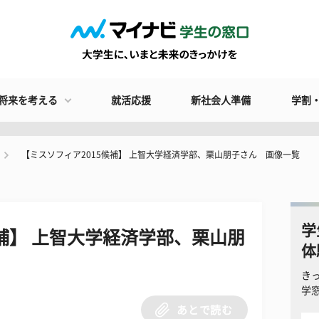
将来を考える
就活応援
新社会人準備
学割
【ミスソフィア2015候補】 上智大学経済学部、栗山朋子さん 画像一覧
学
候補】 上智大学経済学部、栗山朋
体
き
学
あとで読む