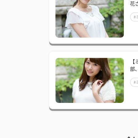
花
#
【
部
#