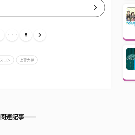
・・・
5
スコン
上智大学
関連記事