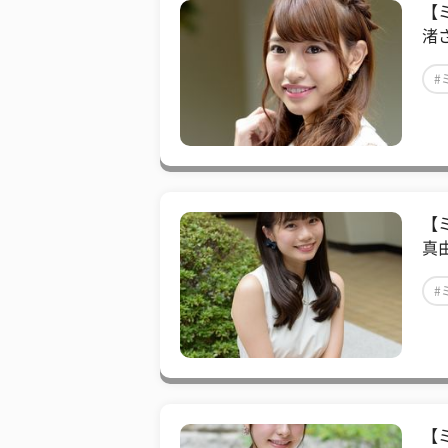
【
渚
#
【
真
#
【