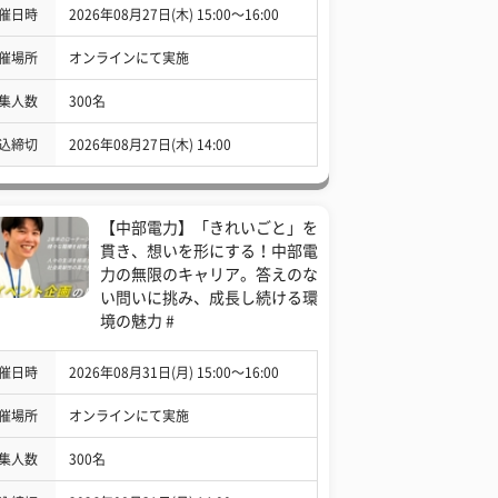
催日時
2026年08月27日(木) 15:00〜16:00
催場所
オンラインにて実施
集人数
300名
込締切
2026年08月27日(木) 14:00
【中部電力】「きれいごと」を
貫き、想いを形にする！中部電
力の無限のキャリア。答えのな
い問いに挑み、成長し続ける環
境の魅力 #
催日時
2026年08月31日(月) 15:00〜16:00
催場所
オンラインにて実施
集人数
300名