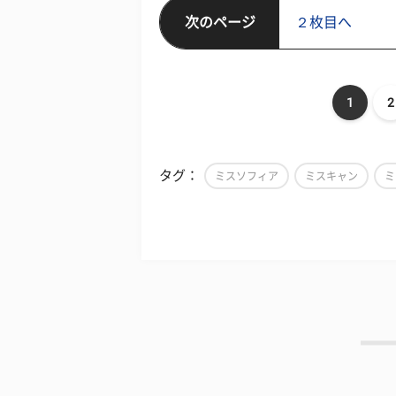
次のページ
２枚目へ
1
2
タグ：
ミスソフィア
ミスキャン
ミ