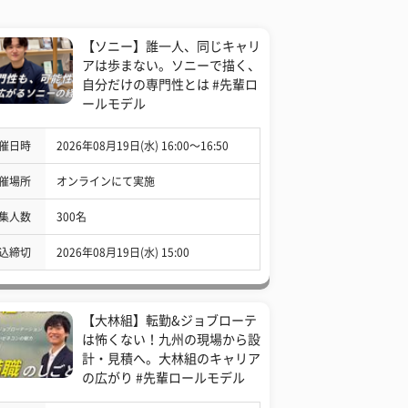
【ソニー】誰一人、同じキャリ
アは歩まない。ソニーで描く、
自分だけの専門性とは #先輩ロ
ールモデル
催日時
2026年08月19日(水) 16:00〜16:50
催場所
オンラインにて実施
集人数
300名
込締切
2026年08月19日(水) 15:00
【大林組】転勤&ジョブローテ
は怖くない！九州の現場から設
計・見積へ。大林組のキャリア
の広がり #先輩ロールモデル