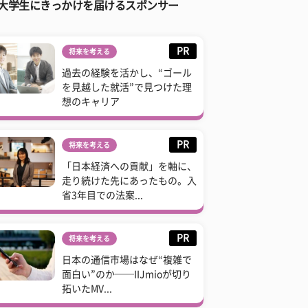
大学生にきっかけを届けるスポンサー
PR
将来を考える
過去の経験を活かし、“ゴール
を見越した就活”で見つけた理
想のキャリア
PR
将来を考える
「日本経済への貢献」を軸に、
走り続けた先にあったもの。入
省3年目での法案...
PR
将来を考える
日本の通信市場はなぜ“複雑で
面白い”のか──IIJmioが切り
拓いたMV...