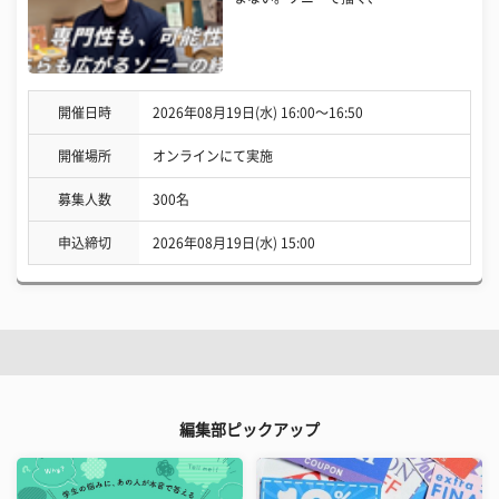
開催日時
2026年08月19日(水) 16:00〜16:50
開催場所
オンラインにて実施
募集人数
300名
申込締切
2026年08月19日(水) 15:00
編集部ピックアップ