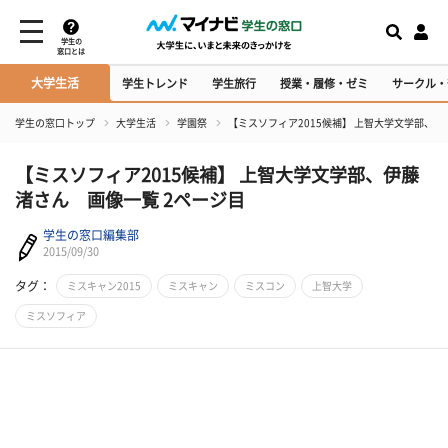
学生の
窓口とは
大学生活
学生トレンド
学生旅行
授業・履修・ゼミ
サークル・
学生の窓口トップ
大学生活
学園祭
【ミスソフィア2015候補】 上智大学文学部、
【ミスソフィア2015候補】 上智大学文学部、伊藤
渚さん 画像一覧 2ページ目
学生の窓口編集部
2015/09/30
タグ：
ミスキャン2015
ミスキャン
ミスコン
上智大学
ミスソフィア