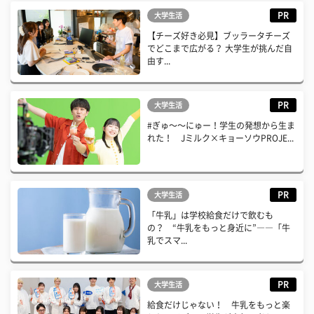
PR
大学生活
【チーズ好き必見】ブッラータチーズ
でどこまで広がる？ 大学生が挑んだ自
由す...
PR
大学生活
#ぎゅ〜〜にゅー！学生の発想から生ま
れた！ Jミルク×キョーソウPROJE...
PR
大学生活
「牛乳」は学校給食だけで飲むも
の？ “牛乳をもっと身近に”――「牛
乳でスマ...
PR
大学生活
給食だけじゃない！ 牛乳をもっと楽