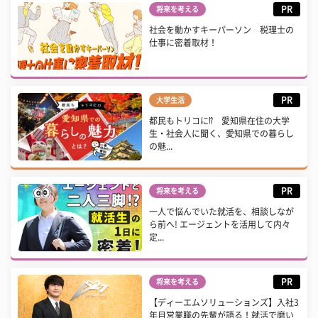
PR
将来を考える
社会を動かすキーパーソン 税理士の
仕事に密着取材！
PR
大学生活
都民もトリコに⁉ 愛知県在住の大学
生・社会人に聞く、愛知県での暮らし
の魅...
PR
将来を考える
一人で悩んでいた就活を、相談しなが
ら前へ! エージェントを活用して内々
定...
PR
将来を考える
【ディーエムソリューションズ】入社3
年目営業職の先輩が語る！就活で磨い