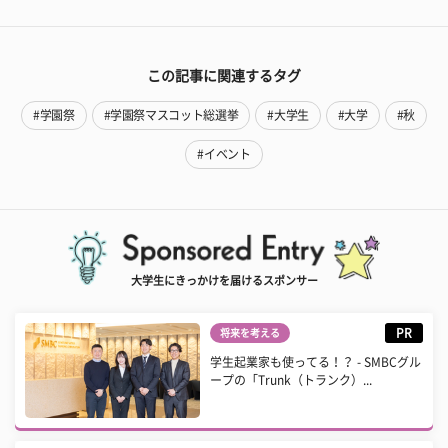
この記事に関連するタグ
#学園祭
#学園祭マスコット総選挙
#大学生
#大学
#秋
#イベント
大学生にきっかけを届けるスポンサー
PR
将来を考える
学生起業家も使ってる！？ - SMBCグル
ープの「Trunk（トランク）...