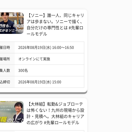
【ソニー】誰一人、同じキャリ
アは歩まない。ソニーで描く、
自分だけの専門性とは #先輩ロ
ールモデル
催日時
2026年08月19日(水) 16:00〜16:50
催場所
オンラインにて実施
集人数
300名
込締切
2026年08月19日(水) 15:00
【大林組】転勤&ジョブローテ
は怖くない！九州の現場から設
計・見積へ。大林組のキャリア
の広がり #先輩ロールモデル