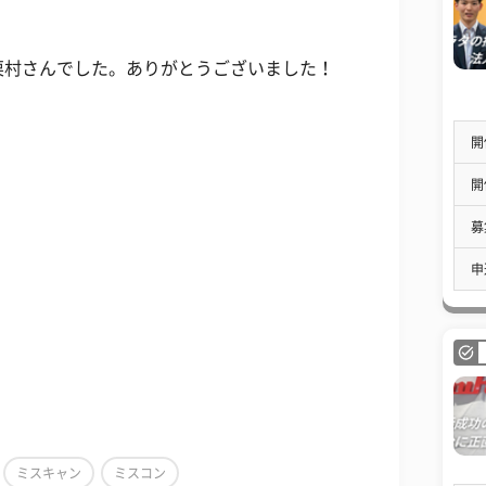
栗村さんでした。ありがとうございました！
開
開
募
申
）
ミスキャン
ミスコン