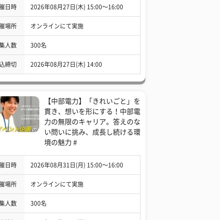
催日時
2026年08月27日(木) 15:00〜16:00
催場所
オンラインにて実施
集人数
300名
込締切
2026年08月27日(木) 14:00
【中部電力】「きれいごと」を
貫き、想いを形にする！中部電
力の無限のキャリア。答えのな
い問いに挑み、成長し続ける環
境の魅力 #
催日時
2026年08月31日(月) 15:00〜16:00
催場所
オンラインにて実施
集人数
300名