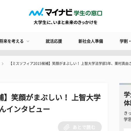
将来を考える
就活応援
新社会人準備
学割
【ミスソフィア2015候補】笑顔がまぶしい！ 上智大学法学部3年、栗村真由
学
候補】笑顔がまぶしい！ 上智大学
体
さんインタビュー
き
学
あとで読む