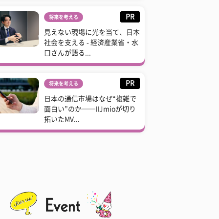
PR
将来を考える
見えない現場に光を当て、日本
社会を支える - 経済産業省・水
口さんが語る...
PR
将来を考える
日本の通信市場はなぜ“複雑で
面白い”のか──IIJmioが切り
拓いたMV...