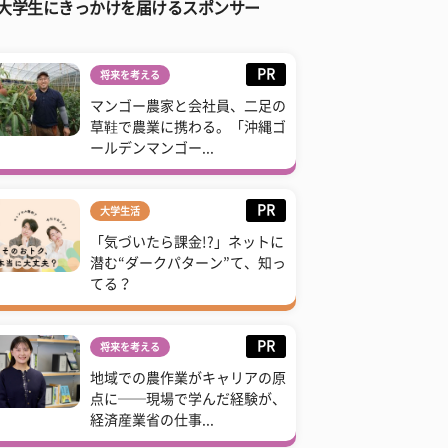
大学生にきっかけを届けるスポンサー
PR
将来を考える
マンゴー農家と会社員、二足の
草鞋で農業に携わる。「沖縄ゴ
ールデンマンゴー...
PR
大学生活
「気づいたら課金!?」ネットに
潜む“ダークパターン”て、知っ
てる？
PR
将来を考える
地域での農作業がキャリアの原
点に──現場で学んだ経験が、
経済産業省の仕事...