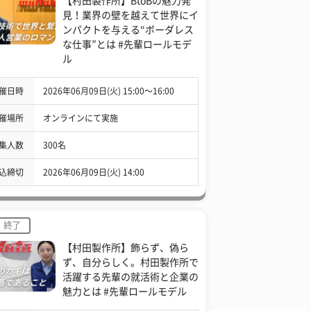
【村田製作所】BtoBの魅力発
見！業界の壁を越えて世界にイ
ンパクトを与える“ボーダレス
な仕事”とは #先輩ロールモデ
ル
催日時
2026年06月09日(火) 15:00〜16:00
催場所
オンラインにて実施
集人数
300名
込締切
2026年06月09日(火) 14:00
終了
【村田製作所】飾らず、偽ら
ず、自分らしく。村田製作所で
活躍する先輩の就活術と企業の
魅力とは #先輩ロールモデル