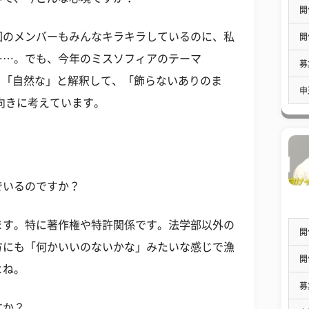
開
回のメンバーもみんなキラキラしているのに、私
開
……。でも、今年のミスソフィアのテーマ
募
」「自然な」と解釈して、「飾らないありのま
申
向きに考えています。
でいるのですか？
ます。特に著作権や特許関係です。法学部以外の
開
方にも「何かいいのないかな」みたいな感じで漁
開
よね。
募
すか？