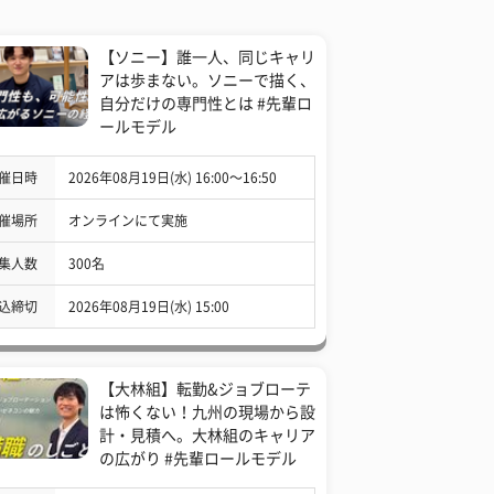
【ソニー】誰一人、同じキャリ
アは歩まない。ソニーで描く、
自分だけの専門性とは #先輩ロ
ールモデル
催日時
2026年08月19日(水) 16:00〜16:50
催場所
オンラインにて実施
集人数
300名
込締切
2026年08月19日(水) 15:00
【大林組】転勤&ジョブローテ
は怖くない！九州の現場から設
計・見積へ。大林組のキャリア
の広がり #先輩ロールモデル