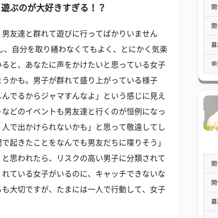
と遊ぶのが大好きすぎる！？
開
開
、男友達と群れて遊びに行ってばかりいません
募
し、自分を取り繕わなくてもよく、とにかく気楽
申
いると、あなたに声をかけたいと思っている女子
まうかも。男子が群れて盛り上がっている様子
しんでるからジャマすんなよ」という感じに見え
りなどのイベントも男友達と行くのが恒例になっ
２人で出かけられないかも」と思って敬遠してし
間で起きたことをなんでも男友だちに喋りそう」
」と思われたら、リスクの高い男子に分類されて
開
くれている女子がいるのに、キャッチできないな
開
ちも大切ですが、たまには一人で行動して、女子
募