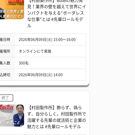
【村田製作所】BtoBの魅力発
見！業界の壁を越えて世界にイ
ンパクトを与える“ボーダレス
な仕事”とは #先輩ロールモデ
ル
催日時
2026年06月09日(火) 15:00〜16:00
催場所
オンラインにて実施
集人数
300名
込締切
2026年06月09日(火) 14:00
終了
【村田製作所】飾らず、偽ら
ず、自分らしく。村田製作所で
活躍する先輩の就活術と企業の
魅力とは #先輩ロールモデル