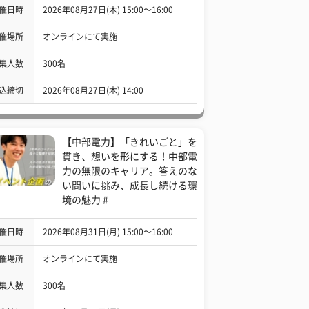
催日時
2026年08月27日(木) 15:00〜16:00
催場所
オンラインにて実施
集人数
300名
込締切
2026年08月27日(木) 14:00
【中部電力】「きれいごと」を
貫き、想いを形にする！中部電
力の無限のキャリア。答えのな
い問いに挑み、成長し続ける環
境の魅力 #
催日時
2026年08月31日(月) 15:00〜16:00
催場所
オンラインにて実施
集人数
300名