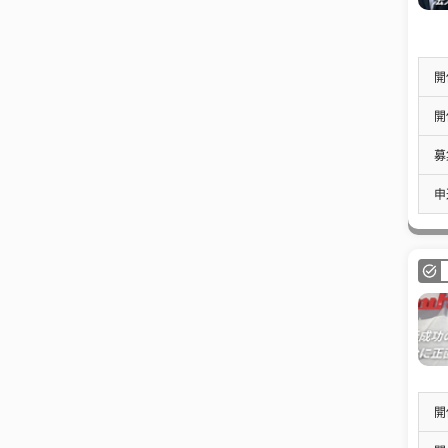
開
開
募
申
開