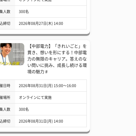
集人数
300名
込締切
2026年08月27日(木) 14:00
【中部電力】「きれいごと」を
貫き、想いを形にする！中部電
力の無限のキャリア。答えのな
い問いに挑み、成長し続ける環
境の魅力 #
催日時
2026年08月31日(月) 15:00〜16:00
催場所
オンラインにて実施
集人数
300名
込締切
2026年08月31日(月) 14:00