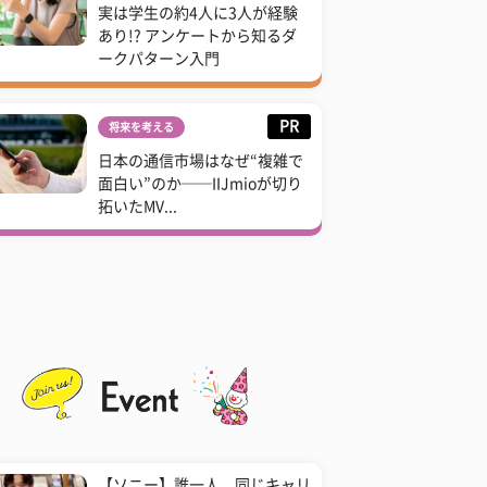
実は学生の約4人に3人が経験
あり!? アンケートから知るダ
ークパターン入門
PR
将来を考える
日本の通信市場はなぜ“複雑で
面白い”のか──IIJmioが切り
拓いたMV...
【ソニー】誰一人、同じキャリ