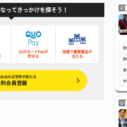
なってきっかけを探そう！
開
QUOカードPayが
抽選で豪華賞品が
催
貯まる
当たる
開
募
踏み出せば世界が変わる
申
無料会員登録