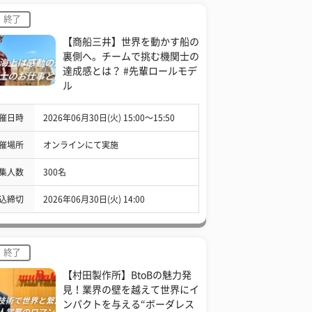
終了
【商船三井】世界を動かす船の
裏側へ。チームで挑む機関士の
達成感とは？ #先輩ロールモデ
ル
催日時
2026年06月30日(火) 15:00〜15:50
催場所
オンラインにて実施
集人数
300名
込締切
2026年06月30日(火) 14:00
終了
【村田製作所】BtoBの魅力発
見！業界の壁を越えて世界にイ
ンパクトを与える“ボーダレス