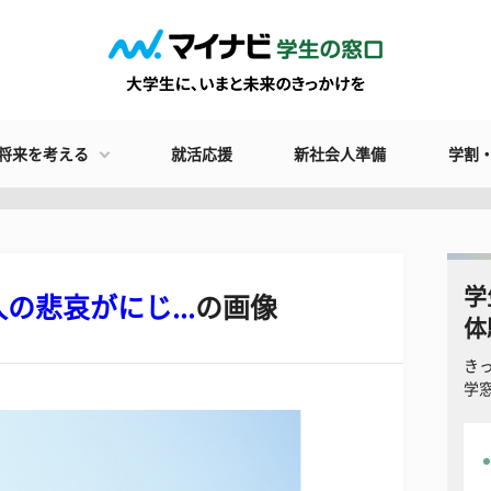
将来を考える
就活応援
新社会人準備
学割
学
悲哀がにじ...
の画像
体
き
学