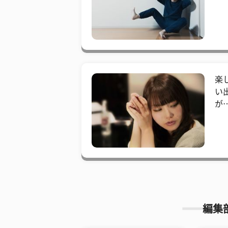
楽
い
が
編集