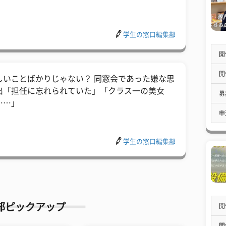
学生の窓口編集部
開
開
しいことばかりじゃない？ 同窓会であった嫌な思
出「担任に忘れられていた」「クラス一の美女
募
……」
申
学生の窓口編集部
部ピックアップ
開
開