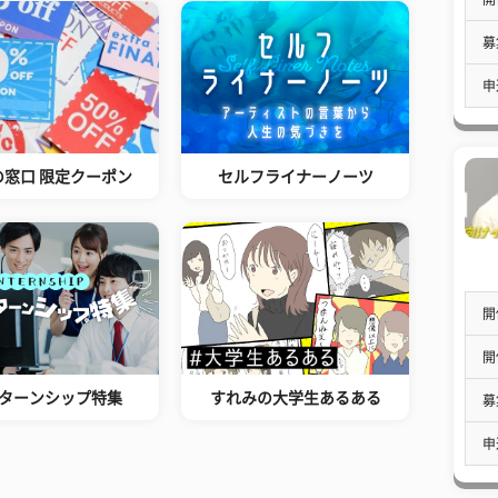
募
申
の窓口 限定クーポン
セルフライナーノーツ
開
開
ターンシップ特集
すれみの大学生あるある
募
申