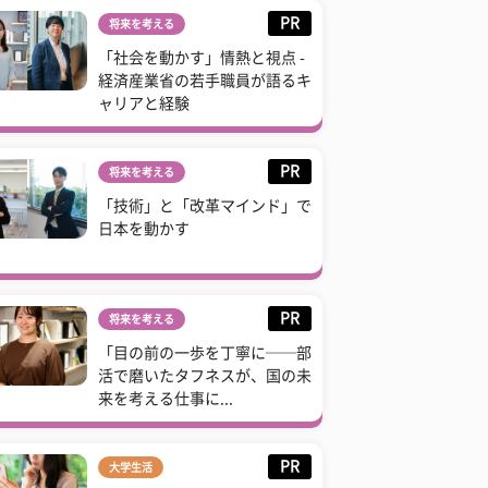
PR
将来を考える
「社会を動かす」情熱と視点 -
経済産業省の若手職員が語るキ
ャリアと経験
PR
将来を考える
「技術」と「改革マインド」で
日本を動かす
PR
将来を考える
「目の前の一歩を丁寧に──部
活で磨いたタフネスが、国の未
来を考える仕事に...
PR
大学生活